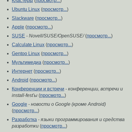
Кластеры
(
просмотр...
)
Ubuntu Linux
(
просмотр...
)
Slackware
(
просмотр...
)
Apple
(
просмотр...
)
SUSE
-
Novell/SUSE/OpenSUSE/
(
просмотр...
)
Calculate Linux
(
просмотр...
)
Gentoo Linux
(
просмотр...
)
Мультимедиа
(
просмотр...
)
Интернет
(
просмотр...
)
Android
(
просмотр...
)
Конференции и встречи
-
конференции, встречи и
install-fest'ы
(
просмотр...
)
Google
-
новости о Google (кроме Android)
(
просмотр...
)
Разработка
-
языки программирования и средства
разработки
(
просмотр...
)