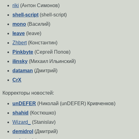
riki
(Антон Симонов)
shell-script
(shell-script)
mono
(Василий)
leave
(leave)
Zhbert
(Константин)
Pinkbyte
(Сергей Попов)
ilinsky
(Михаил Ильинский)
dataman
(Дмитрий)
CrX
Корректоры новостей:
unDEFER
(Николай (unDEFER) Кривченков)
shahid
(Костюшко)
Wizard_
(Stanislav)
demidrol
(Дмитрий)