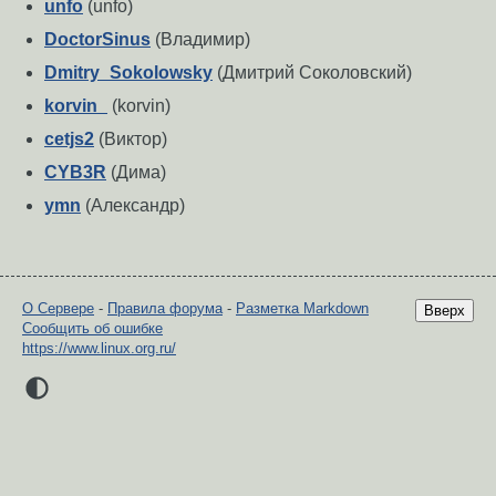
unfo
(unfo)
DoctorSinus
(Владимир)
Dmitry_Sokolowsky
(Дмитрий Соколовский)
korvin_
(korvin)
cetjs2
(Виктор)
CYB3R
(Дима)
ymn
(Александр)
О Сервере
-
Правила форума
-
Разметка Markdown
Вверх
Сообщить об ошибке
https://www.linux.org.ru/