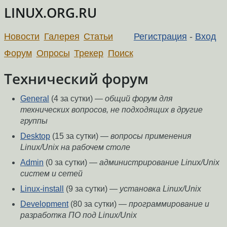
LINUX.ORG.RU
Новости
Галерея
Статьи
Регистрация
-
Вход
Форум
Опросы
Трекер
Поиск
Технический форум
General
(4 за сутки) —
общий форум для
технических вопросов, не подходящих в другие
группы
Desktop
(15 за сутки) —
вопросы применения
Linux/Unix на рабочем столе
Admin
(0 за сутки) —
администрирование Linux/Unix
систем и сетей
Linux-install
(9 за сутки) —
установка Linux/Unix
Development
(80 за сутки) —
программирование и
разработка ПО под Linux/Unix