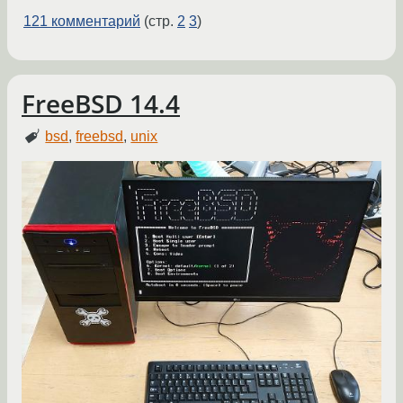
121 комментарий
(стр.
2
3
)
FreeBSD 14.4
bsd
,
freebsd
,
unix