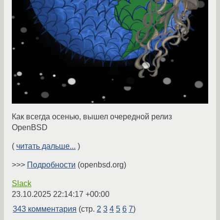
Как всегда осенью, вышел очередной релиз
OpenBSD
(
читать дальше...
)
>>>
Подробности
(openbsd.org)
Slack
23.10.2025 22:14:17 +00:00
343 комментария
(стр.
2
3
4
5
6
7
)