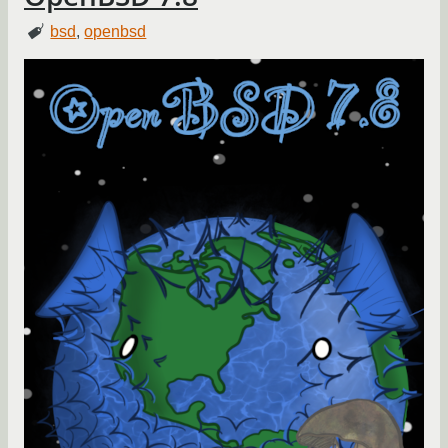
bsd
,
openbsd