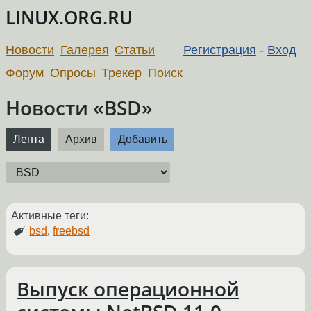
LINUX.ORG.RU
Новости
Галерея
Статьи
Регистрация
-
Вход
Форум
Опросы
Трекер
Поиск
Новости «BSD»
Лента
Архив
Добавить
Активные теги:
bsd
,
freebsd
Выпуск операционной