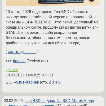
10 марта 2026 года проект FreeBSD объявил о
выходе новой стабильной версии операционной
системы – 14.4-RELEASE. Этот релиз, доступный на
официальном сайте, продолжает развитие ветки 14-
STABLE и включает в себя исправления
безопасности, обновления компонентов, новые
драйверы и улучшения для облачных сред.
(
читать дальше...
)
>>>
freebsd
(freebsd.org)
splinter
10.03.2026 14:43:25 +00:00
236 комментариев
(стр.
2
3
4
5
)
03.02.2026
:
smolBSD с ядром ​​NetBSD-MicroVM для
загрузки виртуальных машин
(31 комментарий)