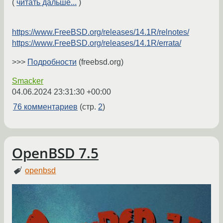
(
читать дальше...
)
https://www.FreeBSD.org/releases/14.1R/relnotes/
https://www.FreeBSD.org/releases/14.1R/errata/
>>>
Подробности
(freebsd.org)
Smacker
04.06.2024 23:31:30 +00:00
76 комментариев
(стр.
2
)
OpenBSD 7.5
openbsd