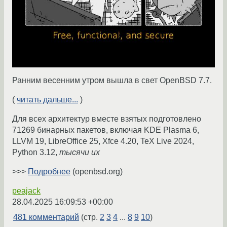
Ранним весенним утром вышла в свет OpenBSD 7.7.
(
читать дальше...
)
Для всех архитектур вместе взятых подготовлено
71269 бинарных пакетов, включая KDE Plasma 6,
LLVM 19, LibreOffice 25, Xfce 4.20, TeX Live 2024,
Python 3.12,
тысячи их
>>>
Подробнее
(openbsd.org)
peajack
28.04.2025 16:09:53 +00:00
481 комментарий
(стр.
2
3
4
...
8
9
10
)