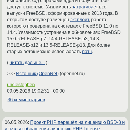
выполнить код с правами ядра и получить root-
доступ к системе. Уязвимость
затрагивает
все
выпуски FreeBSD, сформированные с 2013 года. В
открытом доступе размещён
эксплоит
, работа
которого проверена на системах с FreeBSD 11.0 по
14.4. Уязвимость устранена в обновлениях FreeBSD
15.0-RELEASE-p7, 14.4-RELEASE-p3, 14.3-
RELEASE-p12 и 13.5-RELEASE-p13. Для более
старых веток можно использовать
патч
.
(
читать дальше...
)
>>>
Источник (OpenNet)
(opennet.ru)
unclestephen
09.05.2026 19:02:31 +00:00
36 комментариев
06.05.2026
:
Проект PHP перешёл на лицензию BSD-3 и
изъял из обращения лицензию PHP License