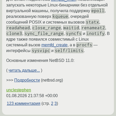
запускать некоторые Linux-бинарники без отдельной
epoll
виртуальной машины, получила поддержку
,
kqueue
реализованную поверх
, очередей
statx
сообщений POSIX и системных вызовов
,
readahead
close_range
waitid
renameat2
,
,
,
,
clone3
sync_file_range
syncfs
inotify
,
,
и
. В
ядре также появился совместимый с Linux
procfs
системный вызов
memfd_create
, а в
—
sysvipc
self/limits
интерфейсы
и
.
Основные изменения NetBSD 11.0:
(
читать дальше...
)
>>>
Подробности
(netbsd.org)
unclestephen
01.08.2026 21:37:58 +00:00
123 комментария
(стр.
2
3
)