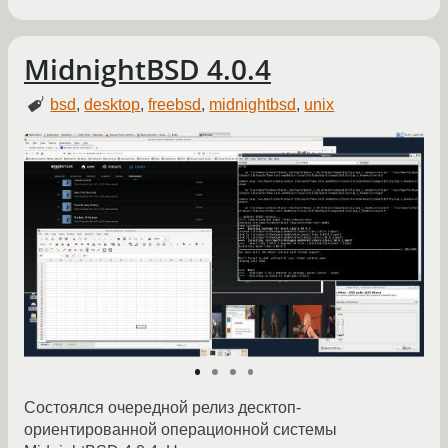
MidnightBSD 4.0.4
bsd
,
desktop
,
freebsd
,
midnightbsd
,
unix
Состоялся очередной релиз десктоп-
ориентированной операционной системы