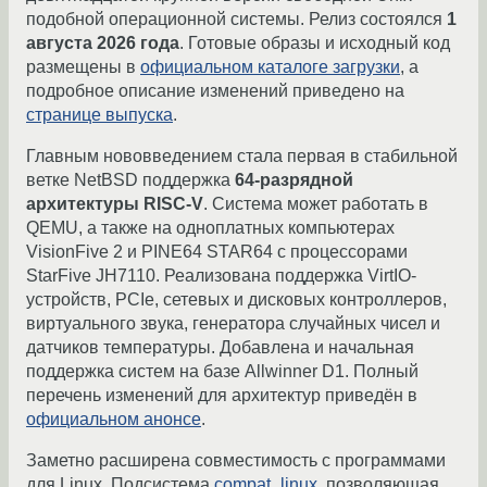
подобной операционной системы. Релиз состоялся
1
августа 2026 года
. Готовые образы и исходный код
размещены в
официальном каталоге загрузки
, а
подробное описание изменений приведено на
странице выпуска
.
Главным нововведением стала первая в стабильной
ветке NetBSD поддержка
64-разрядной
архитектуры RISC-V
. Система может работать в
QEMU, а также на одноплатных компьютерах
VisionFive 2 и PINE64 STAR64 с процессорами
StarFive JH7110. Реализована поддержка VirtIO-
устройств, PCIe, сетевых и дисковых контроллеров,
виртуального звука, генератора случайных чисел и
датчиков температуры. Добавлена и начальная
поддержка систем на базе Allwinner D1. Полный
перечень изменений для архитектур приведён в
официальном анонсе
.
Заметно расширена совместимость с программами
для Linux. Подсистема
compat_linux
, позволяющая