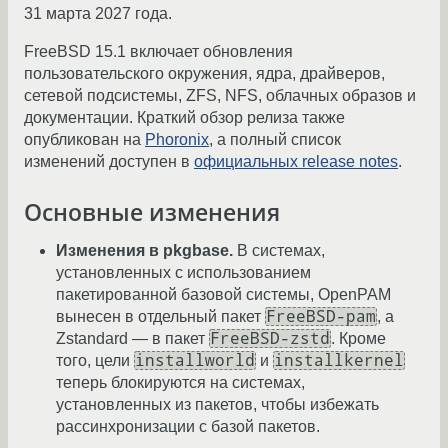
31 марта 2027 года.
FreeBSD 15.1 включает обновления
пользовательского окружения, ядра, драйверов,
сетевой подсистемы, ZFS, NFS, облачных образов и
документации. Краткий обзор релиза также
опубликован на
Phoronix
, а полный список
изменений доступен в
официальных release notes
.
Основные изменения
Изменения в pkgbase.
В системах,
установленных с использованием
пакетированной базовой системы, OpenPAM
FreeBSD-pam
вынесен в отдельный пакет
, а
FreeBSD-zstd
Zstandard — в пакет
. Кроме
installworld
installkernel
того, цели
и
теперь блокируются на системах,
установленных из пакетов, чтобы избежать
рассинхронизации с базой пакетов.