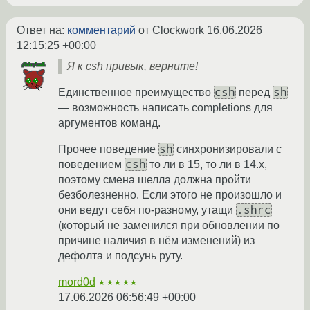
Ответ на:
комментарий
от Clockwork
16.06.2026
12:15:25 +00:00
Я к csh привык, верните!
csh
sh
Единственное преимущество
перед
— возможность написать completions для
аргументов команд.
sh
Прочее поведение
синхронизировали с
csh
поведением
то ли в 15, то ли в 14.x,
поэтому смена шелла должна пройти
безболезненно. Если этого не произошло и
.shrc
они ведут себя по-разному, утащи
(который не заменился при обновлении по
причине наличия в нём изменений) из
дефолта и подсунь руту.
mord0d
★★★★★
17.06.2026 06:56:49 +00:00