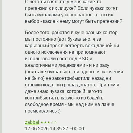
С чего ты взял что у меня какие-то
претензии к их лицухе? Если чуваки хотят
быть куколдами у корпорастов то это их
выбор - какие к нему могут быть претензии?
Более того, работая в куче разных контор
мы постоянно (вот буквально, я за
карьерный трек в четверть века длиной ни
одного исключения не припоминаю)
использовали софт под BSD и
аналогичными лицензиями - и ни разу
(опять же буквально - ни одного исключения
не было) не законтрибьютили назад ни
строчки кода, ни гроша донатов. При том я
даже знаю чувака, который чего-то
контрибьютил в какую-то из бздей в
свободное время - мы над ним на ланче
посмеивались :)
zabbal
★★★☆☆
17.06.2026 14:35:37 +00:00