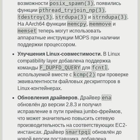
posix_spawn(3)
возможности
, появились
pthread_tryjoin_np(3)
функции
,
tdestroy(3)
strdupa(3)
strndupa(3)
,
и
.
memcpy
memmove
На AArch64 функции
,
и
memset
теперь могут использовать
аппаратные инструкции MOPS при наличии
поддержки процессором.
Улучшения Linux-совместимости.
В Linux
compatibility layer добавлена поддержка
F_DUPFD_QUERY
fcntl
команды
для
,
kcmp(2)
используемой вместе с
при проверке
эквивалентности файловых дескрипторов в
Linux-контейнерах.
ena
Обновления драйверов.
Драйвер
обновлён до версии 2.8.3 и получил
исправление в пути приёма jumbo-фреймов,
что может значительно повысить сетевую
производительность на соответствующих EC2-
smartpqi
инстансах. Драйвер
обновлён до
новой версии поставщика, добавлена