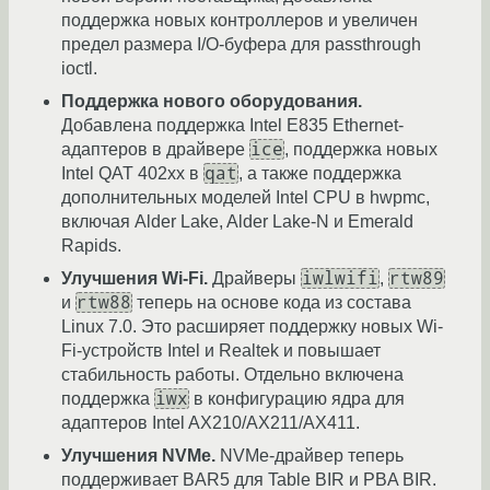
поддержка новых контроллеров и увеличен
предел размера I/O-буфера для passthrough
ioctl.
Поддержка нового оборудования.
Добавлена поддержка Intel E835 Ethernet-
ice
адаптеров в драйвере
, поддержка новых
qat
Intel QAT 402xx в
, а также поддержка
дополнительных моделей Intel CPU в hwpmc,
включая Alder Lake, Alder Lake-N и Emerald
Rapids.
iwlwifi
rtw89
Улучшения Wi-Fi.
Драйверы
,
rtw88
и
теперь на основе кода из состава
Linux 7.0. Это расширяет поддержку новых Wi-
Fi-устройств Intel и Realtek и повышает
стабильность работы. Отдельно включена
iwx
поддержка
в конфигурацию ядра для
адаптеров Intel AX210/AX211/AX411.
Улучшения NVMe.
NVMe-драйвер теперь
поддерживает BAR5 для Table BIR и PBA BIR.