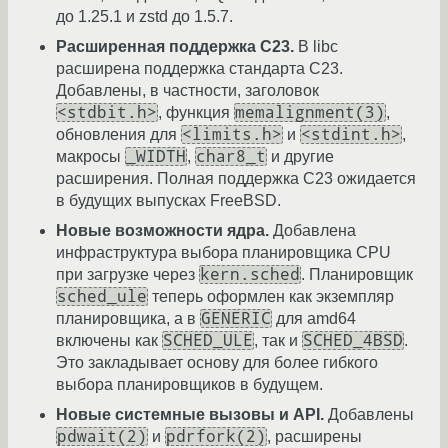
до 1.25.1 и zstd до 1.5.7.
Расширенная поддержка C23.
В libc
расширена поддержка стандарта C23.
Добавлены, в частности, заголовок
<stdbit.h>
memalignment(3)
, функция
,
<limits.h>
<stdint.h>
обновления для
и
,
_WIDTH
char8_t
макросы
,
и другие
расширения. Полная поддержка C23 ожидается
в будущих выпусках FreeBSD.
Новые возможности ядра.
Добавлена
инфраструктура выбора планировщика CPU
kern.sched
при загрузке через
. Планировщик
sched_ule
теперь оформлен как экземпляр
GENERIC
планировщика, а в
для amd64
SCHED_ULE
SCHED_4BSD
включены как
, так и
.
Это закладывает основу для более гибкого
выбора планировщиков в будущем.
Новые системные вызовы и API.
Добавлены
pdwait(2)
pdrfork(2)
и
, расширены