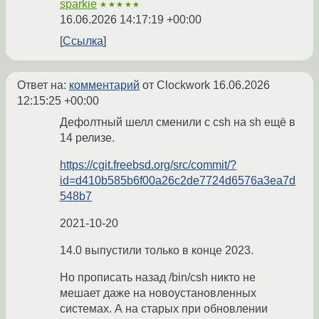
sparkie
★★★★★
16.06.2026 14:17:19 +00:00
Ссылка
Ответ на:
комментарий
от Clockwork
16.06.2026
12:15:25 +00:00
Дефолтный шелл сменили с csh на sh ещё в
14 релизе.
https://cgit.freebsd.org/src/commit/?
id=d410b585b6f00a26c2de7724d6576a3ea7d
548b7
2021-10-20
14.0 выпустили только в конце 2023.
Но прописать назад /bin/csh никто не
мешает даже на новоустановленных
системах. А на старых при обновлении