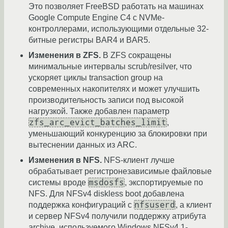
Это позволяет FreeBSD работать на машинах
Google Compute Engine C4 с NVMe-
контроллерами, использующими отдельные 32-
битные регистры BAR4 и BAR5.
Изменения в ZFS.
В ZFS сокращены
минимальные интервалы scrub/resilver, что
ускоряет циклы transaction group на
современных накопителях и может улучшить
производительность записи под высокой
нагрузкой. Также добавлен параметр
zfs_arc_evict_batches_limit
,
уменьшающий конкуренцию за блокировки при
вытеснении данных из ARC.
Изменения в NFS.
NFS-клиент лучше
обрабатывает регистронезависимые файловые
msdosfs
системы вроде
, экспортируемые по
NFS. Для NFSv4 diskless boot добавлена
nfsuserd
поддержка конфигураций с
, а клиент
и сервер NFSv4 получили поддержку атрибута
archive, используемого Windows NFSv4.1-