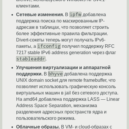
клиентами.
ipfw
Сетевые изменения.
В
добавлена
поддержка поиска по маскированным IP-
адресам в таблицах, что позволяет строить
более эффективные правила фильтрации.
Divert-сокеты теперь могут получать IPv6-
ifconfig
пакеты, а
получил поддержку RFC
7217 stable IPv6 address generation через флаг
stableaddr
.
Улучшения виртуализации и аппаратной
bhyve
поддержки.
В
добавлена поддержка
UNIX domain socket для remote framebuffer, что
позволяет использовать графическую консоль
виртуальных машин в jail без сетевого доступа.
На amd64 добавлена поддержка LASS — Linear
Address Space Separation, механизма
разделения адресных пространств ядра и
пользовательского режима.
Облачные образы.
В VM- и cloud-образах с