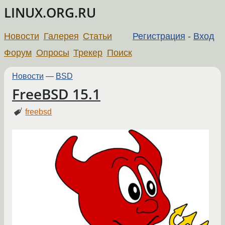
LINUX.ORG.RU
Новости
Галерея
Статьи
Регистрация
-
Вход
Форум
Опросы
Трекер
Поиск
Новости
—
BSD
FreeBSD 15.1
freebsd