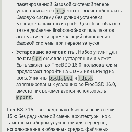
пакетированной базовой системой теперь
pkg
устанавливается
, что позволяет обновлять
базовую систему без ручной установки
менеджера пакетов из ports. Для cloud-образов
также добавлен firstboot-обновитель пакетов,
автоматически применяющий обновления
базовой системы при первом запуске.
Устаревшие компоненты.
Набор утилит для
lpr
печати
объявлен устаревшим и может
быть удалён до FreeBSD 16.0; пользователям
предлагают перейти на CUPS или LPRng из
bsdlabel
fdisk
ports. Утилиты
и
запланированы к удалению во FreeBSD 16.0,
вместо них рекомендуется использовать
gpart
.
FreeBSD 15.1 выглядит как обычный релиз ветки
15.x: без радикальной смены архитектуры, но с
заметным набором улучшений для серверов,
использования в облачных средах, файловых