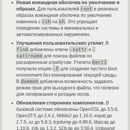
Новая командная оболочка по умолчанию в
root
образах.
Для пользователей
в релизных
образах командная оболочка по умолчанию
csh
sh
изменена с
на
. Это упрощает
поведение системы в минимальных и
автоматизированных окружениях.
Улучшения пользовательских утилит.
В
find
-xattr
-
добавлены ключи
и
xattrname
для поиска файлов по
bectl
расширенным атрибутам. Утилита
-E
получила опцию
для создания пустого boot
environment без клонирования текущей среды.
daemon
В
добавлена возможность задавать
режим прав для выходного файла, что полезно
для логирования и ротации логов.
Обновления сторонних компонентов.
В
базовой системе обновлены OpenSSL до 3.5.6,
OpenZFS до 2.4.2, libfido2 до 1.16.0, expat до
2.7.5, xz до 5.8.3, tcpdump до 4.99.6, libpcap до
1.10.6, zlib до 1.3.2, SQLite до 3.50.4, Unbound