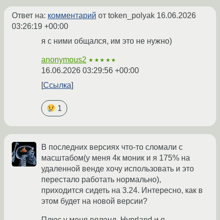
Ответ на:
комментарий
от token_polyak
16.06.2026
03:26:19 +00:00
я с ними общался, им это не нужно)
anonymous2
★★★★★
16.06.2026 03:29:56 +00:00
Ссылка
1
В последних версиях что-то сломали с
масштабом(у меня 4к моник и я 175% на
удаленной венде хочу использовать и это
перестало работать нормально),
приходится сидеть на 3.24. Интересно, как в
этом будет на новой версии?
Плюс у меня вяленд, Hyprland и я