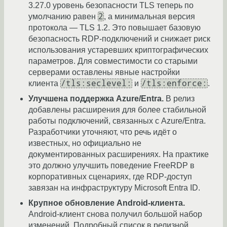
3.27.0 уровень безопасности TLS теперь по
2
умолчанию равен
, а минимальная версия
протокола — TLS 1.2. Это повышает базовую
безопасность RDP-подключений и снижает риск
использования устаревших криптографических
параметров. Для совместимости со старыми
серверами оставлены явные настройки
/tls:seclevel:
/tls:enforce:
клиента
и
.
Улучшена поддержка Azure/Entra.
В релиз
добавлены расширения для более стабильной
работы подключений, связанных с Azure/Entra.
Разработчики уточняют, что речь идёт о
известных, но официально не
документированных расширениях. На практике
это должно улучшить поведение FreeRDP в
корпоративных сценариях, где RDP-доступ
завязан на инфраструктуру Microsoft Entra ID.
Крупное обновление Android-клиента.
Android-клиент снова получил большой набор
изменений. Подробный список в релизной