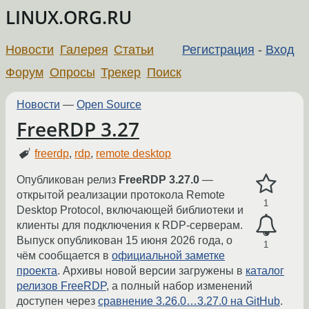
LINUX.ORG.RU
Новости
Галерея
Статьи
Регистрация
-
Вход
Форум
Опросы
Трекер
Поиск
Новости
—
Open Source
FreeRDP 3.27
freerdp
,
rdp
,
remote desktop
Опубликован релиз
FreeRDP 3.27.0
—
открытой реализации протокола Remote
1
Desktop Protocol, включающей библиотеки и
клиенты для подключения к RDP-серверам.
Выпуск опубликован 15 июня 2026 года, о
1
чём сообщается в
официальной заметке
проекта
. Архивы новой версии загружены в
каталог
релизов FreeRDP
, а полный набор изменений
доступен через
сравнение 3.26.0…3.27.0 на GitHub
.