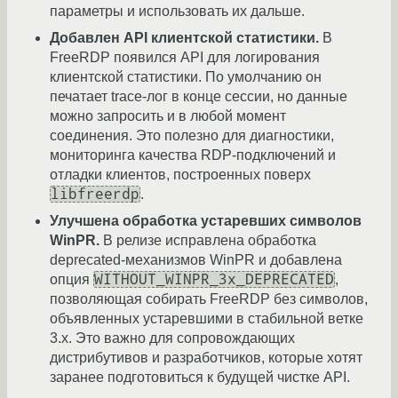
параметры и использовать их дальше.
Добавлен API клиентской статистики.
В
FreeRDP появился API для логирования
клиентской статистики. По умолчанию он
печатает trace-лог в конце сессии, но данные
можно запросить и в любой момент
соединения. Это полезно для диагностики,
мониторинга качества RDP-подключений и
отладки клиентов, построенных поверх
libfreerdp
.
Улучшена обработка устаревших символов
WinPR.
В релизе исправлена обработка
deprecated-механизмов WinPR и добавлена
WITHOUT_WINPR_3x_DEPRECATED
опция
,
позволяющая собирать FreeRDP без символов,
объявленных устаревшими в стабильной ветке
3.x. Это важно для сопровождающих
дистрибутивов и разработчиков, которые хотят
заранее подготовиться к будущей чистке API.