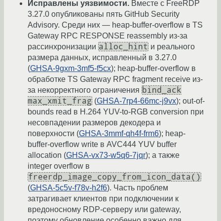
Исправлены уязвимости.
Вместе с FreeRDP
3.27.0 опубликованы пять GitHub Security
Advisory. Среди них — heap-buffer-overflow в TS
Gateway RPC RESPONSE reassembly из-за
alloc_hint
рассинхронизации
и реального
размера данных, исправленный в 3.27.0
(
GHSA-9gxm-3mf5-f5cx
); heap-buffer-overflow в
обработке TS Gateway RPC fragment receive из-
bind_ack
за некорректного ограничения
max_xmit_frag
(
GHSA-7rp4-66mc-j9vx
); out-of-
bounds read в H.264 YUV-to-RGB conversion при
несовпадении размеров декодера и
поверхности (
GHSA-3mmf-qh4f-frm6
); heap-
buffer-overflow write в AVC444 YUV buffer
allocation (
GHSA-vx73-w5q6-7jqr
); а также
integer overflow в
freerdp_image_copy_from_icon_data()
(
GHSA-5c5v-f78v-h2f6
). Часть проблем
затрагивает клиентов при подключении к
вредоносному RDP-серверу или gateway,
поэтому обновление особенно важно для