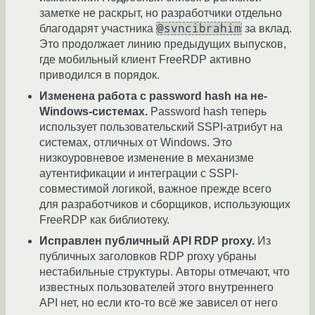
заметке не раскрыт, но разработчики отдельно
@svncibrahim
благодарят участника
за вклад.
Это продолжает линию предыдущих выпусков,
где мобильный клиент FreeRDP активно
приводился в порядок.
Изменена работа с password hash на не-
Windows-системах.
Password hash теперь
использует пользовательский SSPI-атрибут на
системах, отличных от Windows. Это
низкоуровневое изменение в механизме
аутентификации и интеграции с SSPI-
совместимой логикой, важное прежде всего
для разработчиков и сборщиков, использующих
FreeRDP как библиотеку.
Исправлен публичный API RDP proxy.
Из
публичных заголовков RDP proxy убраны
нестабильные структуры. Авторы отмечают, что
известных пользователей этого внутреннего
API нет, но если кто-то всё же зависел от него