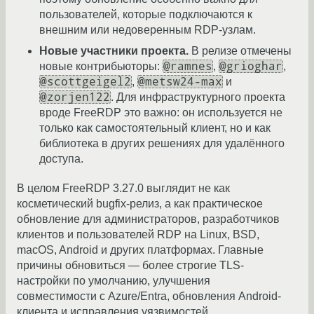
пользователей, которые подключаются к
внешним или недоверенным RDP-узлам.
Новые участники проекта.
В релизе отмечены
@ramnes
@grioghar
новые контрибьюторы:
,
,
@scottgeigel2
@metsw24-max
,
и
@zorjen122
. Для инфраструктурного проекта
вроде FreeRDP это важно: он используется не
только как самостоятельный клиент, но и как
библиотека в других решениях для удалённого
доступа.
В целом FreeRDP 3.27.0 выглядит не как
косметический bugfix-релиз, а как практическое
обновление для администраторов, разработчиков
клиентов и пользователей RDP на Linux, BSD,
macOS, Android и других платформах. Главные
причины обновиться — более строгие TLS-
настройки по умолчанию, улучшения
совместимости с Azure/Entra, обновления Android-
клиента и исправления уязвимостей,