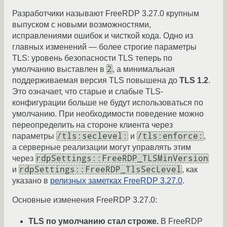
Разработчики называют FreeRDP 3.27.0 крупным
выпуском с новыми возможностями,
исправлениями ошибок и чисткой кода. Одно из
главных изменений — более строгие параметры
TLS: уровень безопасности TLS теперь по
2
умолчанию выставлен в
, а минимальная
поддерживаемая версия TLS повышена до
TLS 1.2
.
Это означает, что старые и слабые TLS-
конфигурации больше не будут использоваться по
умолчанию. При необходимости поведение можно
переопределить на стороне клиента через
/tls:seclevel:
/tls:enforce:
параметры
и
,
а серверные реализации могут управлять этим
rdpSettings::FreeRDP_TLSMinVersion
через
rdpSettings::FreeRDP_TlsSecLevel
и
, как
указано в
релизных заметках FreeRDP 3.27.0
.
Основные изменения FreeRDP 3.27.0:
TLS по умолчанию стал строже.
В FreeRDP