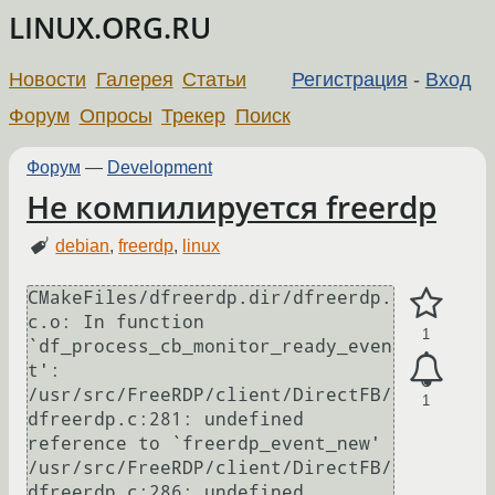
LINUX.ORG.RU
Новости
Галерея
Статьи
Регистрация
-
Вход
Форум
Опросы
Трекер
Поиск
Форум
—
Development
Не компилируется freerdp
debian
,
freerdp
,
linux
CMakeFiles/dfreerdp.dir/dfreerdp.
c.o: In function 
1
`df_process_cb_monitor_ready_even
t':

/usr/src/FreeRDP/client/DirectFB/
1
dfreerdp.c:281: undefined 
reference to `freerdp_event_new'

/usr/src/FreeRDP/client/DirectFB/
dfreerdp.c:286: undefined 