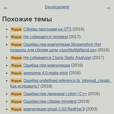
←
Development
→
Похожие темы
Сборка программ на QT5
(2016)
Форум
Не собирается minetest
(2017)
Форум
Ошибка при компиляции libopenshot: Нет
Форум
правила для сборки цели «/usr/lib/libWand.so»
(2016)
Не собирается Clang Static Analyzer
(2017)
Форум
Ошибка при компиляции
(2016)
Форум
awesome 4.0 make error
(2016)
Форум
Ошибка undefined reference to `pthread_create'.
Форум
Как исправить?
(2018)
Ошибка при линковке | clion | C++
(2016)
Форум
Ошибка при сборке minetest
(2019)
Форум
компиляция qmail-1.03 RedHat 9
(2003)
Форум