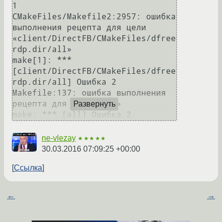
1

CMakeFiles/Makefile2:2957: ошибка 
выполнения рецепта для цели 
«client/DirectFB/CMakeFiles/dfree
rdp.dir/all»

make[1]: *** 
[client/DirectFB/CMakeFiles/dfree
rdp.dir/all] Ошибка 2

Makefile:137: ошибка выполнения 
рецепта для цели «all»

Развернуть
ne-vlezay
★★★★★
30.03.2016 07:09:25 +00:00
Ссылка
←
→