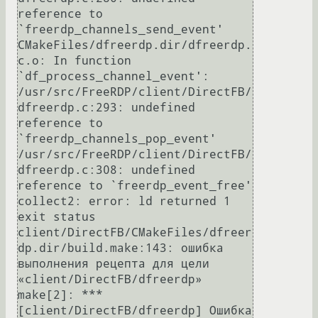
reference to 
`freerdp_channels_send_event'

CMakeFiles/dfreerdp.dir/dfreerdp.
c.o: In function 
`df_process_channel_event':

/usr/src/FreeRDP/client/DirectFB/
dfreerdp.c:293: undefined 
reference to 
`freerdp_channels_pop_event'

/usr/src/FreeRDP/client/DirectFB/
dfreerdp.c:308: undefined 
reference to `freerdp_event_free'

collect2: error: ld returned 1 
exit status

client/DirectFB/CMakeFiles/dfreer
dp.dir/build.make:143: ошибка 
выполнения рецепта для цели 
«client/DirectFB/dfreerdp»

make[2]: *** 
[client/DirectFB/dfreerdp] Ошибка 