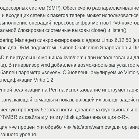
оцессорных систем (SMP). Обеспечено распараллеливание
и входящих сетевых пакетов теперь может использоваться 
выполнение операций пересборки фрагментов IPv6-пакетов
льной блокировки системные вызовы close() и listen().
ering Manager) синхронизирована с ядром Linux 6.12.50 (в 
pc для DRM-подсистемы чипов Qualcomm Snapdragon и Dis
D в виртуальных машинах kvm/qemu при использовании дл
te). В гипервизор vmd добавлена возможность запуска гос
обавлен параметр «seves». Обновлены эмулируемые Virtio-уст
пецификации Virtio 1.2.
енной реализации на Perl на использование инструментария 
и запускающей команды и показывающей их вывод, задейст
ическую проверку безопасности, добавлена функционально
/MBR из файла в утилиту fdisk добавлена опция «-R».
ия «-w процент» и обработчик /etc/apm/warnlow для орган
занного уровня.