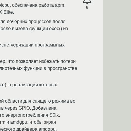
picpu, обеспечена работа apm
5
 Elite.
для дочерних процессов после
осле вызова функции exec() из
испетчеризации программных
p, что позволяет избежать потери
блиотечных функции в пространстве
e), в реализации которых
й области для спящего режима во
тв через GPIO. Добавлена
о энергопотребления S0ix.
rm и amdgpu, чтобы экран
еского драйвера amdgpu.