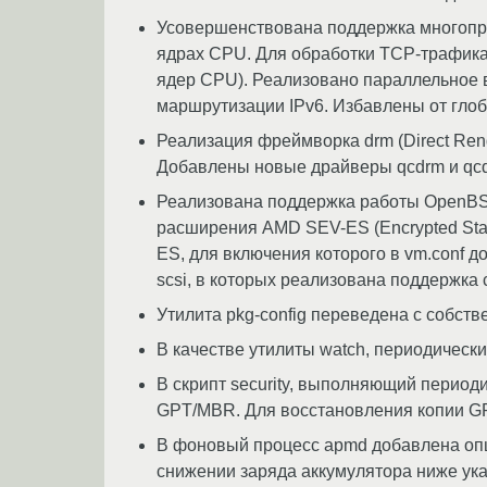
Усовершенствована поддержка многопр
ядрах CPU. Для обработки TCP-трафика 
ядер CPU). Реализовано параллельное 
маршрутизации IPv6. Избавлены от глоба
Реализация фреймворка drm (Direct Rend
Добавлены новые драйверы qcdrm и qcd
Реализована поддержка работы OpenBS
расширения AMD SEV-ES (Encrypted Sta
ES, для включения которого в vm.conf д
scsi, в которых реализована поддержка с
Утилита pkg-config переведена с собств
В качестве утилиты watch, периодическ
В скрипт security, выполняющий период
GPT/MBR. Для восстановления копии GPT
В фоновый процесс apmd добавлена опц
снижении заряда аккумулятора ниже ука