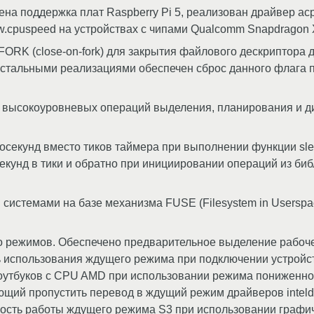
на поддержка плат Raspberry Pi 5, реализован драйвер ac
w.cpuspeed на устройствах с чипами Qualcomm Snapdragon X
RK (close-on-fork) для закрытия файлового дескриптора 
 остальными реализациями обеспечен сброс данного флага п
 высокоуровневых операций выделения, планирования и д
секунд вместо тиков таймера при выполнении функции slee
секунд в тики и обратно при инициировании операций из би
истемами на базе механизма FUSE (Filesystem in Userspac
 режимов. Обеспечено предварительное выделение рабоче
ь использования ждущего режима при подключении устройс
утбуков с CPU AMD при использовании режима пониженног
яющий пропустить перевод в ждущий режим драйверов inteld
ость работы ждущего режима S3 при использовании графич