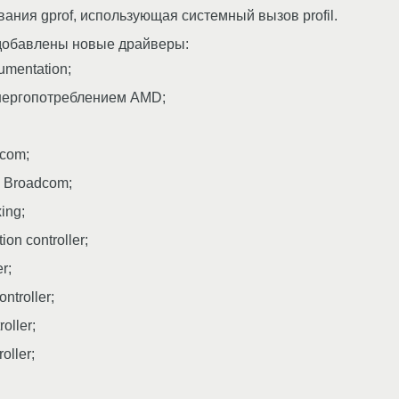
ния gprof, использующая системный вызов profil.
добавлены новые драйверы:
umentation;
нергопотреблением AMD;
dcom;
й Broadcom;
ing;
ion controller;
r;
ntroller;
oller;
oller;