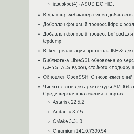
iasuskbd(4) - ASUS I2C HID.
В драйвер web-камер uvideo добавлено 
Добавлен фоновый процесс lldpd с реали
Добавлен фоновый процесс bpflogd для за
tcpdump.
В iked, реализации протокола IKEv2 для
Библиотека LibreSSL обновлена до верс
(CRYSTALS-Kyber), стойкого к подбору 
Обновлён OpenSSH. Список изменений м
Число портов для архитектуры AMD64 сос
Среди версий приложений в портах:
Asterisk 22.5.2
Audacity 3.7.5
CMake 3.31.8
Chromium 141.0.7390.54