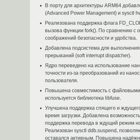
В порту для архитектуры ARM64 добавле
(Advanced Power Management) и sysctl h
Реализована поддержка флага FD_CLOFO
вызова функции fork(). По сравнению с
соображений безопасности и удобства.
Добавлена подсистема для выполнения
прерываний (soft interrupt dispatcher).
Ядро переведено на использование нано
точности из-за преобразований из нано
пользователя.
Повышена совместимость с файловыми с
используется библиотека libfuse.
Улучшена поддержка спящего и ждущего
время загрузки. Добавлена возможност
поддержка перевода в ждущий режим но
Реализован sysctl ddb.suspend, позвол
оставался активным. Повышена надёжн