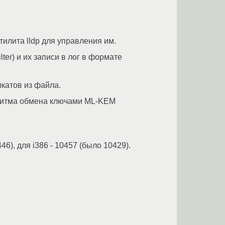
тилита lldp для управления им.
ter) и их записи в лог в формате
икатов из файла.
горитма обмена ключами ML-KEM
6), для i386 - 10457 (было 10429).