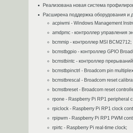
Реализована новая система профилирова
Расширена поддержка оборудования и 
acpiwmi - Windows Management Instr
amdpmc - контроллер управления э
bcmmip - контроллер MSI BCM2712;
bcmstbgpio - контроллер GPIO Broa
bcmstbintc - контроллер прерывани
bcmstbpinctrl - Broadcom pin multiplex
bcmstbrescal - Broadcom reset calibrat
bcmstbreset - Broadcom reset controlle
rpone - Raspberry Pi RP1 peripheral co
rpiclock - Raspberry Pi RP1 clock contr
rpipwm - Raspberry Pi RP1 PWM contr
rpirtc - Raspberry Pi real-time clock;