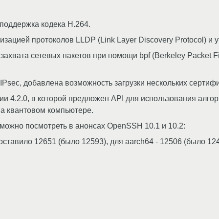
поддержка кодека H.264.
зацией протоколов LLDP (Link Layer Discovery Protocol) и у
хвата сетевых пакетов при помощи bpf (Berkeley Packet Fil
 IPsec, добавлена возможность загрузки нескольких сертиф
ии 4.2.0, в которой предложен API для использования ал
на квантовом компьютере.
ожно посмотреть в анонсах OpenSSH 10.1 и 10.2:
тавило 12651 (было 12593), для aarch64 - 12506 (было 1244