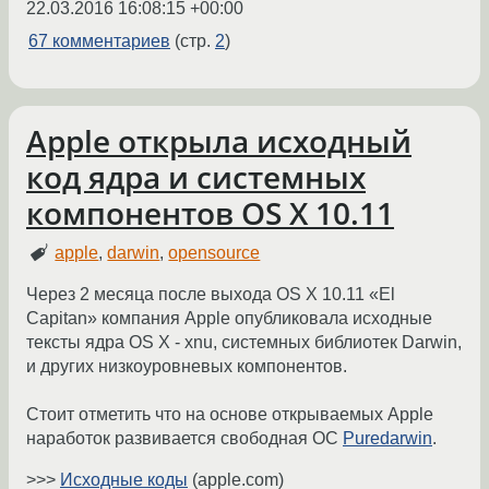
22.03.2016 16:08:15 +00:00
67 комментариев
(стр.
2
)
Apple открыла исходный
код ядра и системных
компонентов OS X 10.11
apple
,
darwin
,
opensource
Через 2 месяца после выхода OS X 10.11 «El
Capitan» компания Apple опубликовала исходные
тексты ядра OS X - xnu, системных библиотек Darwin,
и других низкоуровневых компонентов.
Стоит отметить что на основе открываемых Apple
наработок развивается свободная ОС
Puredarwin
.
>>>
Исходные коды
(apple.com)