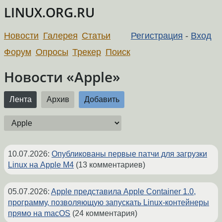
LINUX.ORG.RU
Новости
Галерея
Статьи
Регистрация
-
Вход
Форум
Опросы
Трекер
Поиск
Новости «Apple»
Лента
Архив
Добавить
10.07.2026
:
Опубликованы первые патчи для загрузки
Linux на Apple M4
(13 комментариев)
05.07.2026
:
Apple представила Apple Container 1.0,
программу, позволяющую запускать Linux-контейнеры
прямо на macOS
(24 комментария)