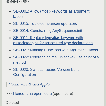
изменениями:
SE-0001: Allow (most) keywords as argument
labels
SE-0015: Tuple comparison operators
SE-0014: Constraining AnySequence.init
SE-0011: Replace typealias keyword with
associatedtype for associated type declarations
SE-0021: Naming Functions with Argument Labels
SE-0022: Referencing the Objective-C selector of a
method
SE-0020: Swift Language Version Build
Configuration
Новость в блоге Apple
>>>
Новость на opennet.ru
(opennet.ru)
Deleted