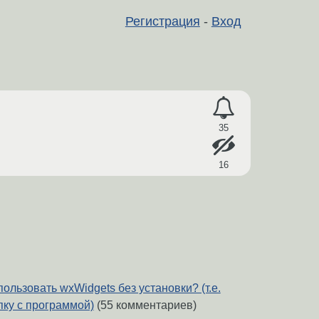
Регистрация
-
Вход
35
16
ользовать wxWidgets без установки? (т.е.
пку с программой)
(55 комментариев)