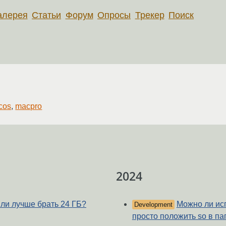
алерея
Статьи
Форум
Опросы
Трекер
Поиск
cos
,
macpro
2024
или лучше брать 24 ГБ?
Можно ли исп
Development
просто положить so в па