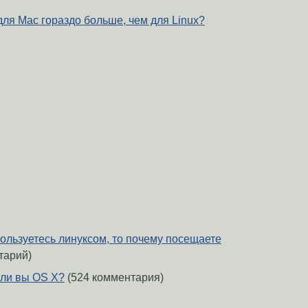
ля Mac гораздо больше, чем для Linux?
ользуетесь линуксом, то почему посещаете
тарий)
 ли вы OS X?
(524 комментария)