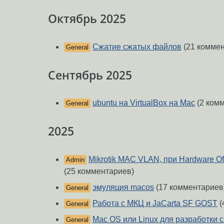
Октябрь 2025
Сжатие сжатых файлов
(21 коммен
General
Сентябрь 2025
ubuntu на VirtualBox на Mac
(2 ком
General
2025
Mikrotik MAC VLAN, при Hardware Off
Admin
(25 комментариев)
эмуляция macos
(17 комментариев
General
Работа с МКЦ и JaCarta SF GOST
(
General
Mac OS или Linux для разработки 
General