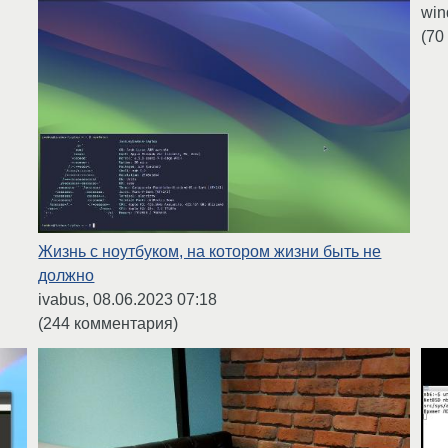
win
(70
Жизнь с ноутбуком, на котором жизни быть не
должно
ivabus,
08.06.2023 07:18
(244 комментария)