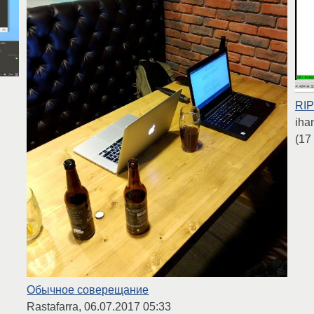
RIP
iha
(17
Обычное соверещание
Rastafarra,
06.07.2017 05:33