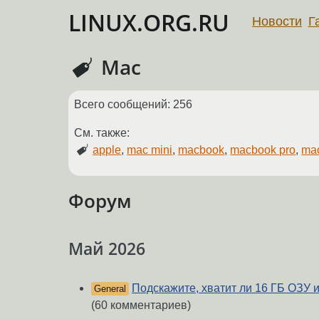
LINUX.ORG.RU
Новости
Г
Mac
Всего сообщений: 256
См. также:
apple
,
mac mini
,
macbook
,
macbook pro
,
ma
Форум
Май 2026
Подскажите, хватит ли 16 ГБ ОЗУ 
General
(60 комментариев)