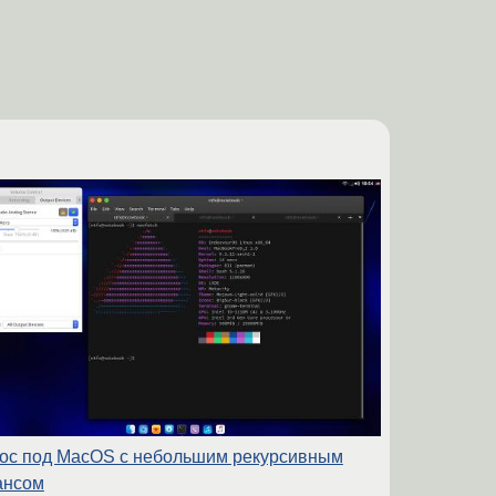
ос под MacOS с небольшим рекурсивным
ансом