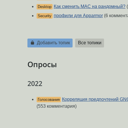
Как сменить MAC на рандомный?
(
Desktop
профили для Apparmor
(6 коммент
Security
Добавить топик
Все топики
Опросы
2022
Корреляция предпочтений GN
Голосования
(553 комментария)