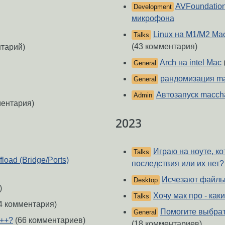
AVFoundatio
Development
микрофона
Linux на M1/M2 Ma
Talks
(43 комментария)
тарий)
Arch на intel Mac
General
рандомизация m
General
Автозапуск macch
Admin
ментария)
2023
Играю на ноуте, ко
Talks
load (Bridge/Ports)
последствия или их нет?
Исчезают файлы 
Desktop
)
Хочу мак про - ка
Talks
4 комментария)
Помогите выбрать
General
с++?
(66 комментариев)
(18 комментариев)