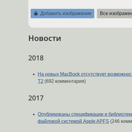
Добавить изображение
Все изображе
Новости
2018
На новых MacBook отсутствует возможность
T2
(692 комментария)
2017
Опубликованы спецификации и библиотеки
файловой системой Apple APFS
(246 комм