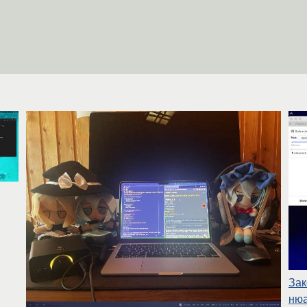
Зак
ню