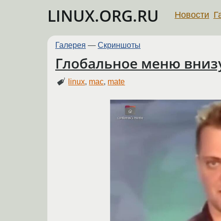
LINUX.ORG.RU
Новости
Г
Галерея
—
Скриншоты
Глобальное меню внизу
linux
,
mac
,
mate