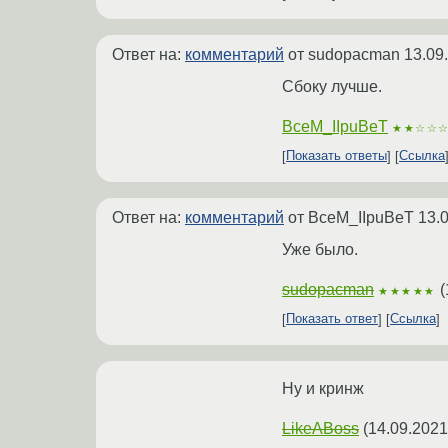
Ответ на:
комментарий
от sudopacman
13.09
Сбоку лучше.
BceM_IIpuBeT
★★☆☆
Показать ответы
Ссылка
Ответ на:
комментарий
от BceM_IIpuBeT
13.
Уже было.
sudopacman
(
★★★★★
Показать ответ
Ссылка
Ну и кринж
LikeABoss
(
14.09.2021