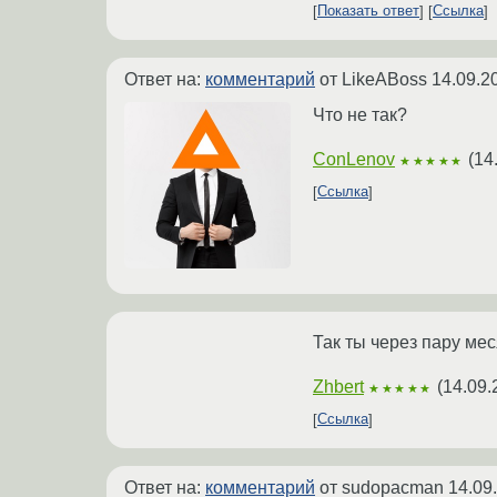
Показать ответ
Ссылка
Ответ на:
комментарий
от LikeABoss
14.09.2
Что не так?
ConLenov
(
14
★★★★★
Ссылка
Так ты через пару мес
Zhbert
(
14.09.
★★★★★
Ссылка
Ответ на:
комментарий
от sudopacman
14.09