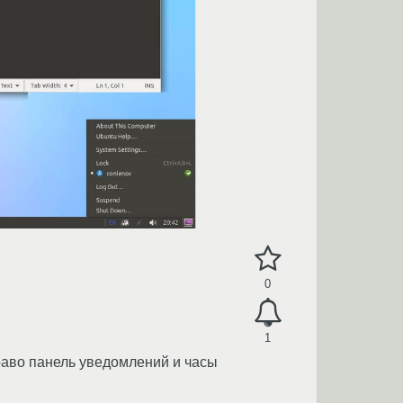
0
1
раво панель уведомлений и часы