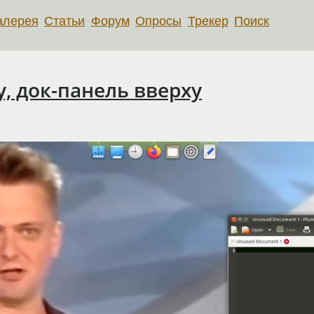
алерея
Статьи
Форум
Опросы
Трекер
Поиск
, док-панель вверху