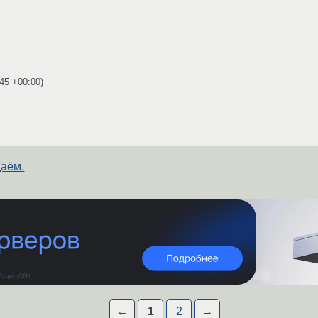
:45 +00:00
)
даём.
←
1
2
→