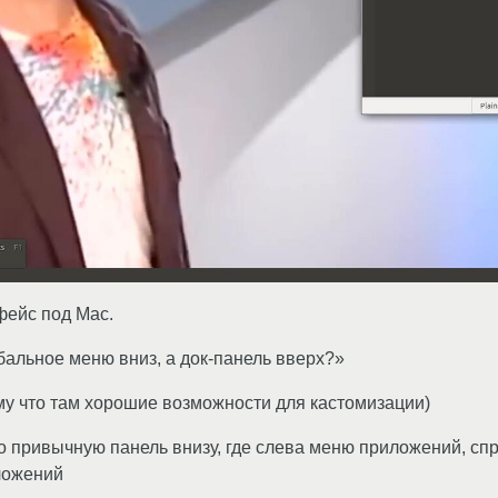
рфейс под Mac.
бальное меню вниз, а док-панель вверх?»
му что там хорошие возможности для кастомизации)
о привычную панель внизу, где слева меню приложений, сп
ложений