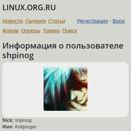
LINUX.ORG.RU
Новости
Галерея
Статьи
Регистрация
-
Вход
Форум
Опросы
Трекер
Поиск
Информация о пользователе
shpinog
Nick:
shpinog
Имя:
Antiproger