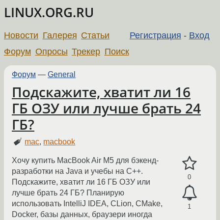
LINUX.ORG.RU
Новости
Галерея
Статьи
Регистрация
-
Вход
Форум
Опросы
Трекер
Поиск
Форум
—
General
Подскажите, хватит ли 16
ГБ ОЗУ или лучше брать 24
ГБ?
mac
,
macbook
Хочу купить MacBook Air M5 для бэкенд-
разработки на Java и учебы на C++.
0
Подскажите, хватит ли 16 ГБ ОЗУ или
лучше брать 24 ГБ? Планирую
использовать IntelliJ IDEA, CLion, CMake,
1
Docker, базы данных, браузери иногда