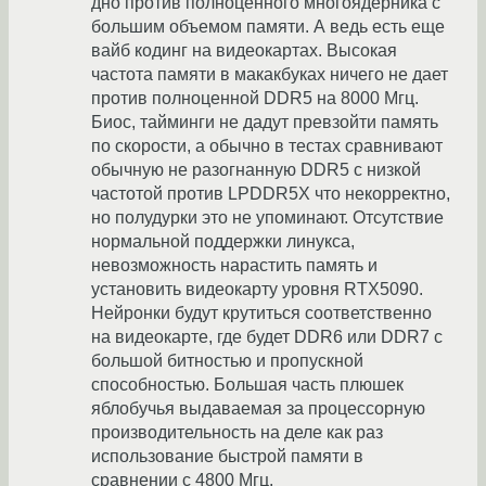
дно против полноценного многоядерника с
большим объемом памяти. А ведь есть еще
вайб кодинг на видеокартах. Высокая
частота памяти в макакбуках ничего не дает
против полноценной DDR5 на 8000 Мгц.
Биос, тайминги не дадут превзойти память
по скорости, а обычно в тестах сравнивают
обычную не разогнанную DDR5 с низкой
частотой против LPDDR5X что некорректно,
но полудурки это не упоминают. Отсутствие
нормальной поддержки линукса,
невозможность нарастить память и
установить видеокарту уровня RTX5090.
Нейронки будут крутиться соответственно
на видеокарте, где будет DDR6 или DDR7 с
большой битностью и пропускной
способностью. Большая часть плюшек
яблобучья выдаваемая за процессорную
производительность на деле как раз
использование быстрой памяти в
сравнении с 4800 Мгц.