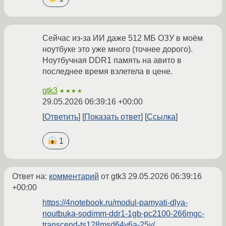
Сейчас из-за ИИ даже 512 МБ ОЗУ в моём
ноутбуке это уже много (точнее дорого).
Ноутбучная DDR1 память на авито в
последнее время взлетела в цене.
gtk3
★★★★
29.05.2026 06:39:16 +00:00
Ответить
Показать ответ
Ссылка
1
Ответ на:
комментарий
от gtk3
29.05.2026 06:39:16
+00:00
https://4notebook.ru/modul-pamyati-dlya-
noutbuka-sodimm-ddr1-1gb-pc2100-266mgc-
transcend-ts128msd64v6a-25v/