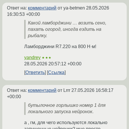
Ответ на:
комментарий
от ya-betmen
28.05.2026
16:30:53 +00:00
Какой ламборджини … возить сено,
пахать огород, иногда ездить на
рыбалку.
Ламборджини R7.220 на 800 Н·м!
yandrey
★★★
28.05.2026 20:57:12 +00:00
Ответить
Ссылка
Ответ на:
комментарий
от Lrrr
27.05.2026 16:58:17
+00:00
бутылочное горлышко номер 1 для
локального запуска нейронок.
а , гм, для чего используются локально
запущенные нейронки? мне просто