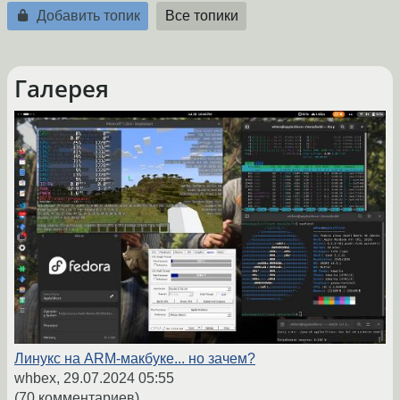
Добавить топик
Все топики
Галерея
Линукс на ARM-макбуке... но зачем?
whbex,
29.07.2024 05:55
(70 комментариев)