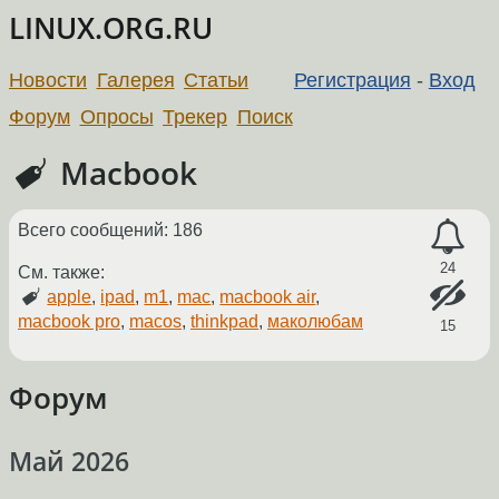
LINUX.ORG.RU
Новости
Галерея
Статьи
Регистрация
-
Вход
Форум
Опросы
Трекер
Поиск
Macbook
Всего сообщений: 186
24
См. также:
apple
,
ipad
,
m1
,
mac
,
macbook air
,
macbook pro
,
macos
,
thinkpad
,
маколюбам
15
Форум
Май 2026