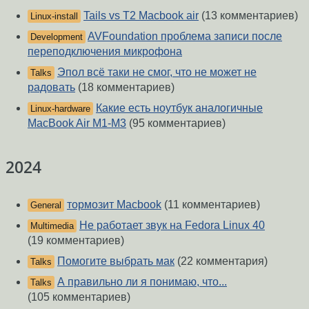
Tails vs T2 Macbook air
(13 комментариев)
Linux-install
AVFoundation проблема записи после
Development
переподключения микрофона
Эпол всё таки не смог, что не может не
Talks
радовать
(18 комментариев)
Какие есть ноутбук аналогичные
Linux-hardware
MacBook Air M1-M3
(95 комментариев)
2024
тормозит Macbook
(11 комментариев)
General
Не работает звук на Fedora Linux 40
Multimedia
(19 комментариев)
Помогите выбрать мак
(22 комментария)
Talks
А правильно ли я понимаю, что...
Talks
(105 комментариев)