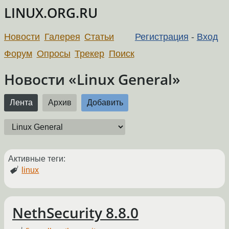
LINUX.ORG.RU
Новости
Галерея
Статьи
Регистрация
-
Вход
Форум
Опросы
Трекер
Поиск
Новости «Linux General»
Лента
Архив
Добавить
Активные теги:
linux
NethSecurity 8.8.0