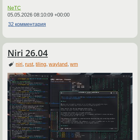
NeTC
05.05.2026 08:10:09 +00:00
32 комментария
Niri 26.04
niri
,
rust
,
tiling
,
wayland
,
wm