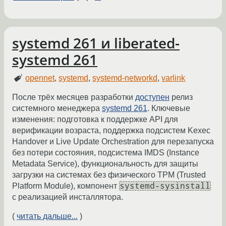
systemd 261 и liberated-
systemd 261
opennet
,
systemd
,
systemd-networkd
,
varlink
После трёх месяцев разработки
доступен
релиз
системного менеджера
systemd 261
. Ключевые
изменения: подготовка к поддержке API для
верификации возраста, поддержка подсистем Kexec
Handover и Live Update Orchestration для перезапуска
без потери состояния, подсистема IMDS (Instance
Metadata Service), функциональность для защиты
загрузки на системах без физического TPM (Trusted
systemd-sysinstall
Platform Module), компонент
с реализацией инсталлятора.
(
читать дальше...
)