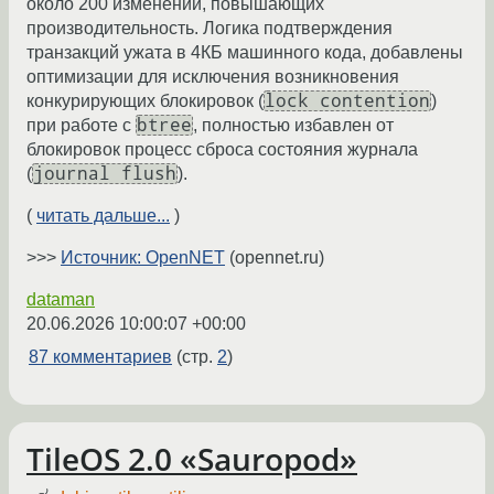
около 200 изменений, повышающих
производительность. Логика подтверждения
транзакций ужата в 4КБ машинного кода, добавлены
оптимизации для исключения возникновения
lock contention
конкурирующих блокировок (
)
btree
при работе с
, полностью избавлен от
блокировок процесс сброса состояния журнала
journal flush
(
).
(
читать дальше...
)
>>>
Источник: OpenNET
(opennet.ru)
dataman
20.06.2026 10:00:07 +00:00
87 комментариев
(стр.
2
)
TileOS 2.0 «Sauropod»