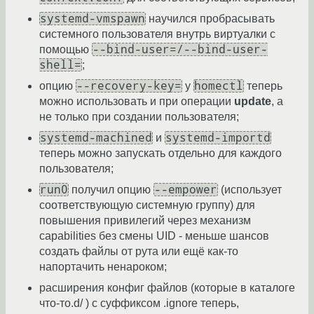
systemd-vmspawn
научился пробрасывать
системного пользователя внутрь виртуалки с
--bind-user=/--bind-user-
помощью
shell=
;
--recovery-key=
homectl
опцию
у
теперь
можно использовать и при операции
update
, а
не только при создании пользователя;
systemd-machined
systemd-importd
и
теперь можно запускать отдельно для каждого
пользователя;
run0
--empower
получил опцию
(использует
соответствующую системную группу) для
повышения привилегий через механизм
capabilities без смены UID - меньше шансов
создать файлы от рута или ещё как-то
напортачить ненароком;
расширения конфиг файлов (которые в каталоге
что-то.d/ ) с суффиксом .ignore теперь,