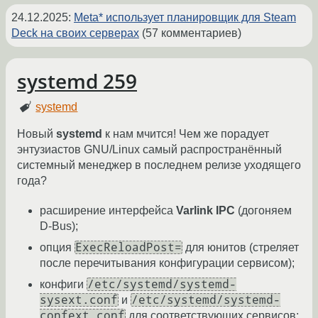
24.12.2025
:
Meta* использует планировщик для Steam
Deck на своих серверах
(57 комментариев)
systemd 259
systemd
Новый
systemd
к нам мчится! Чем же порадует
энтузиастов GNU/Linux самый распространённый
системный менеджер в последнем релизе уходящего
года?
расширение интерфейса
Varlink IPC
(догоняем
D-Bus);
ExecReloadPost=
опция
для юнитов (стреляет
после перечитывания конфигурации сервисом);
/etc/systemd/systemd-
конфиги
sysext.conf
/etc/systemd/systemd-
и
confext.conf
для соответствующих сервисов;