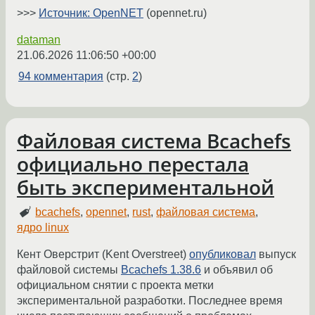
>>>
Источник: OpenNET
(opennet.ru)
dataman
21.06.2026 11:06:50 +00:00
94 комментария
(стр.
2
)
Файловая система Bcachefs
официально перестала
быть экспериментальной
bcachefs
,
opennet
,
rust
,
файловая система
,
ядро linux
Кент Оверстрит (Kent Overstreet)
опубликовал
выпуск
файловой системы
Bcachefs 1.38.6
и объявил об
официальном снятии с проекта метки
экспериментальной разработки. Последнее время