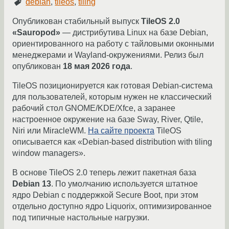
debian
,
tileos
,
tiling
Опубликован стабильный выпуск
TileOS 2.0
«Sauropod»
— дистрибутива Linux на базе Debian,
ориентированного на работу с тайловыми оконными
менеджерами и Wayland-окружениями. Релиз был
опубликован
18 мая 2026 года
.
TileOS позиционируется как готовая Debian-система
для пользователей, которым нужен не классический
рабочий стол GNOME/KDE/Xfce, а заранее
настроенное окружение на базе Sway, River, Qtile,
Niri или MiracleWM.
На сайте проекта
TileOS
описывается как «Debian-based distribution with tiling
window managers».
В основе TileOS 2.0 теперь лежит пакетная база
Debian 13
. По умолчанию используется штатное
ядро Debian с поддержкой Secure Boot, при этом
отдельно доступно ядро Liquorix, оптимизированное
под типичные настольные нагрузки.