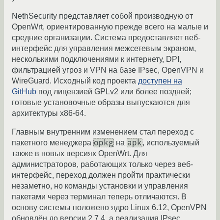
NethSecurity представляет собой производную от
OpenWrt, ориентированную прежде всего на малые и
средние организации. Система предоставляет веб-
интерфейс для управления межсетевым экраном,
несколькими подключениями к интернету, DPI,
фильтрацией угроз и VPN на базе IPsec, OpenVPN и
WireGuard. Исходный код проекта
доступен на
GitHub
под лицензией GPLv2 или более поздней;
готовые установочные образы выпускаются для
архитектуры x86-64.
Главным внутренним изменением стал переход с
opkg
apk
пакетного менеджера
на
, используемый
также в новых версиях OpenWrt. Для
администраторов, работающих только через веб-
интерфейс, переход должен пройти практически
незаметно, но команды установки и управления
пакетами через терминал теперь отличаются. В
основу системы положено ядро Linux 6.12, OpenVPN
обновлён до версии 2.7.4, а реализация IPsec