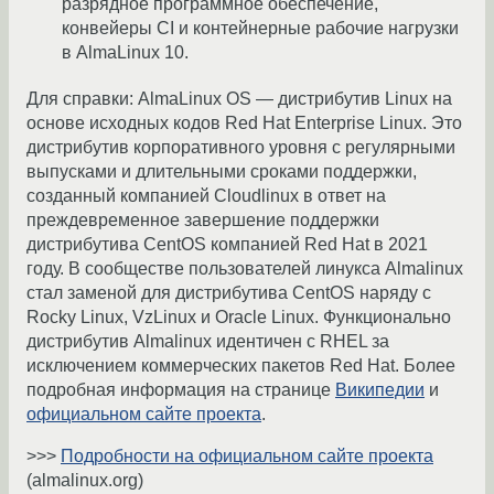
разрядное программное обеспечение,
конвейеры CI и контейнерные рабочие нагрузки
в AlmaLinux 10.
Для справки: AlmaLinux OS — дистрибутив Linux на
основе исходных кодов Red Hat Enterprise Linux. Это
дистрибутив корпоративного уровня с регулярными
выпусками и длительными сроками поддержки,
созданный компанией Cloudlinux в ответ на
преждевременное завершение поддержки
дистрибутива CentOS компанией Red Hat в 2021
году. В сообществе пользователей линукса Almalinux
стал заменой для дистрибутива CentOS наряду с
Rocky Linux, VzLinux и Oracle Linux. Функционально
дистрибутив Almalinux идентичен с RHEL за
исключением коммерческих пакетов Red Hat. Более
подробная информация на странице
Википедии
и
официальном сайте проекта
.
>>>
Подробности на официальном сайте проекта
(almalinux.org)