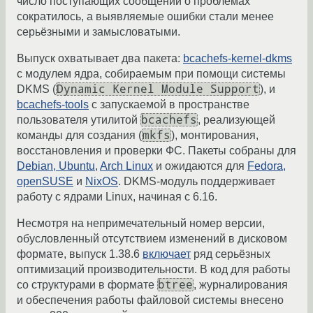
число поступающих сообщений о проблемах
сократилось, а выявляемые ошибки стали менее
серьёзными и замысловатыми.
Выпуск охватывает два пакета:
bcachefs-kernel-dkms
с модулем ядра, собираемым при помощи системы
Dynamic Kernel Module Support
DKMS (
), и
bcachefs-tools
с запускаемой в пространстве
bcachefs
пользователя утилитой
, реализующей
mkfs
команды для создания (
), монтирования,
восстановления и проверки ФС. Пакеты собраны для
Debian, Ubuntu
,
Arch Linux
и ожидаются для
Fedora,
openSUSE
и
NixOS
. DKMS-модуль поддерживает
работу с ядрами Linux, начиная с 6.16.
Несмотря на непримечательный номер версии,
обусловленный отсутствием изменений в дисковом
формате, выпуск 1.38.6
включает
ряд серьёзных
оптимизаций производительности. В код для работы
btree
со структурами в формате
, журналирования
и обеспечения работы файловой системы внесено