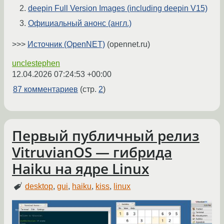
deepin Full Version Images (including deepin V15)
Официальный анонс (англ.)
>>>
Источник (OpenNET)
(opennet.ru)
unclestephen
12.04.2026 07:24:53 +00:00
87 комментариев
(стр.
2
)
Первый публичный релиз
VitruvianOS — гибрида
Haiku на ядре Linux
desktop
,
gui
,
haiku
,
kiss
,
linux