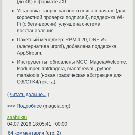
(до 4K) в формате JXL.
Установка: запрос часового пояса в начале (для
корректной проверки подписей), поддержка Wi-
Fi (с бета-версии), улучшена система
восстановления.
Пакетный менеджер: RPM 4.20, DNF v5
(альтернатива urpmi), добавлена поддержка
AppStream.
Инструменты: обновлены MCC, MageiaWelcome,
Isodumper, dnfdragora, manafirewall, python-
manatools (новая графическая абстракция для
Qt6/GTK4/текста).
(
читать дальше...
)
>>>
Подробнее
(mageia.org)
saahriktu
04.07.2026 18:05:41 +00:00
64 комментария
(стр.
2
)