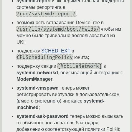
systemd-report
и экспериментальная поддержка
системы репортинга в
/run/systemd/report/
;
возможность встраивания DeviceTree в
/usr/lib/systemd/boot/hwids/
чтобы им
можно было тривиально воспользоваться из
UKI;
поддержку
SCHED_EXT
в
CPUSchedulingPolicy
юнита;
[MobileNetwork]
поддержку секции
в
systemd-networkd
, описывающей интеграцию с
ModemManager
;
systemd-vmspawn
теперь может
регистрировать виртуалки в пользовательском
(вместо системного) инстансе
systemd-
machined
;
systemd-ask-password
теперь можно вызывать
от обычного пользователя благодаря
добавлению соответствующей политики PolKit;