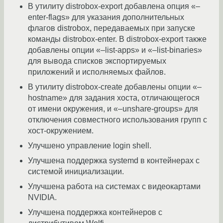
В утилиту distrobox-export добавлена опция «–
enter-flags» для указания дополнительных
флагов distrobox, передаваемых при запуске
команды distrobox-enter. В distrobox-export также
добавлены опции «–list-apps» и «–list-binaries»
для вывода списков экспортируемых
приложений и исполняемых файлов.
В утилиту distrobox-create добавлены опции «–
hostname» для задания хоста, отличающегося
от имени окружения, и «–unshare-groups» для
отключения совместного использования групп с
хост-окружением.
Улучшено управление login shell.
Улучшена поддержка systemd в контейнерах с
системой инициализации.
Улучшена работа на системах с видеокартами
NVIDIA.
Улучшена поддержка контейнеров c