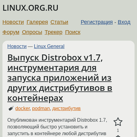
LINUX.ORG.RU
Новости
Галерея
Статьи
Регистрация
-
Вход
Форум
Опросы
Трекер
Поиск
Новости
—
Linux General
Выпуск Distrobox v1.7,
инструментария для
запуска приложений из
других дистрибутивов в
контейнерах
docker
,
podman
,
дистрибутив
Опубликован инструментарий Distrobox 1.7,
позволяющий быстро установить и
1
запустить в контейнере любой дистрибутив