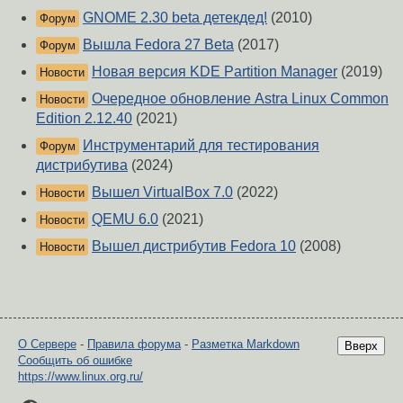
GNOME 2.30 beta детекдед!
(2010)
Форум
Вышла Fedora 27 Beta
(2017)
Форум
Новая версия KDE Partition Manager
(2019)
Новости
Очередное обновление Astra Linux Common
Новости
Edition 2.12.40
(2021)
Инструментарий для тестирования
Форум
дистрибутива
(2024)
Вышел VirtualBox 7.0
(2022)
Новости
QEMU 6.0
(2021)
Новости
Вышел дистрибутив Fedora 10
(2008)
Новости
О Сервере
-
Правила форума
-
Разметка Markdown
Вверх
Сообщить об ошибке
https://www.linux.org.ru/