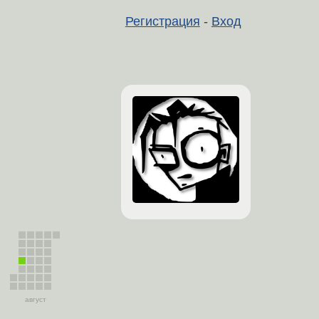
Регистрация
-
Вход
август