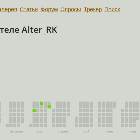
алерея
Статьи
Форум
Опросы
Трекер
Поиск
еле Alter_RK
февраль
март
апрель
май
июнь
июль