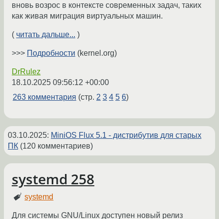
вновь возрос в контексте современных задач, таких
как живая миграция виртуальных машин.
(
читать дальше...
)
>>>
Подробности
(kernel.org)
DrRulez
18.10.2025 09:56:12 +00:00
263 комментария
(стр.
2
3
4
5
6
)
03.10.2025
:
MiniOS Flux 5.1 - дистрибутив для старых
ПК
(120 комментариев)
systemd 258
systemd
Для системы GNU/Linux доступен новый релиз