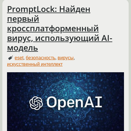
PromptLock: Найден
первый
кроссплатформенный
вирус, использующий AI-
модель
eset
,
безопасность
,
вирусы
,
искусственный интеллект