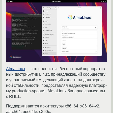
AlmaLinux
— это полностью бес­плат­ный кор­по­ра­тив­
ный ди­стри­бу­тив Linux, при­над­ле­жа­щий со­об­ществу
и упра­вля­емый им, де­ла­ющий ак­цент на дол­го­сроч­
ной ста­биль­но­сти, пре­до­ста­вляя на­дёж­ную плат­фор­
му production-уров­ня. AlmaLinux би­нар­но сов­ме­стим
с RHEL.
Под­дер­жи­ва­ют­ся ар­хи­тек­ту­ры x86_64, x86_64-v2,
aarch64, ppc64le, s390x.