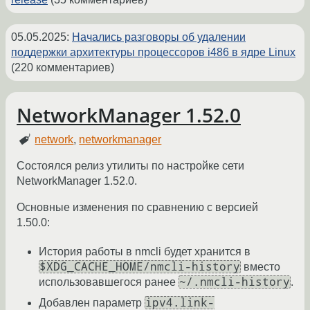
05.05.2025
:
Начались разговоры об удалении
поддержки архитектуры процессоров i486 в ядре Linux
(220 комментариев)
NetworkManager 1.52.0
network
,
networkmanager
Состоялся релиз утилиты по настройке сети
NetworkManager 1.52.0.
Основные изменения по сравнению с версией
1.50.0:
История работы в nmcli будет хранится в
$XDG_CACHE_HOME/nmcli-history
вместо
~/.nmcli-history
использовавшегося ранее
.
ipv4.link-
Добавлен параметр