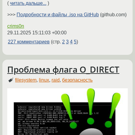
(
читать дальше...
)
>>>
Подробности и файлы .iso на GitHub
(github.com)
crims0n
29.11.2025 15:11:03 +00:00
227 комментариев
(стр.
2
3
4
5
)
Проблема флага O_DIRECT
filesystem
,
linux
,
raid
,
безопасность