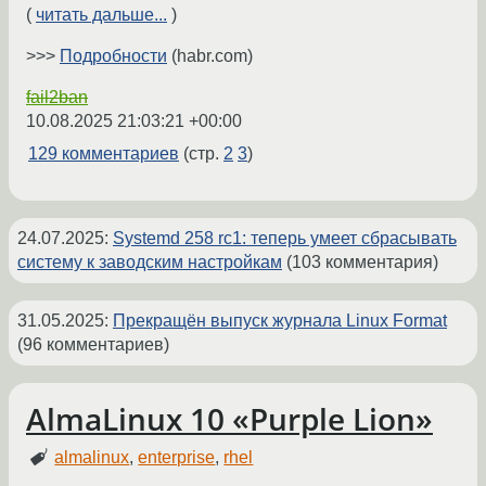
(
читать дальше...
)
>>>
Подробности
(habr.com)
fail2ban
10.08.2025 21:03:21 +00:00
129 комментариев
(стр.
2
3
)
24.07.2025
:
Systemd 258 rc1: теперь умеет сбрасывать
систему к заводским настройкам
(103 комментария)
31.05.2025
:
Прекращён выпуск журнала Linux Format
(96 комментариев)
AlmaLinux 10 «Purple Lion»
almalinux
,
enterprise
,
rhel