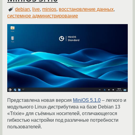
debian
,
live
,
minios
,
восстановление данных
,
системное администрирование
Представлена новая версия
MiniOS 5.1.0
– легкого и
модульного Linux-дистрибутива на базе Debian 13
«Trixie» для съёмных носителей, отличающегося
гибкостью настройки под различные потребности
пользователей.