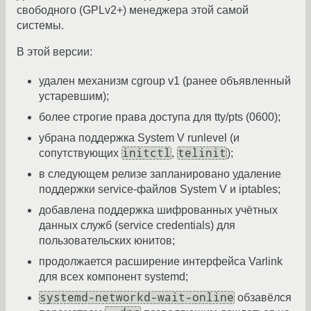
свободного (GPLv2+) менеджера этой самой
системы.
В этой версии:
удален механизм cgroup v1 (ранее объявленный
устаревшим);
более строгие права доступа для tty/pts (0600);
убрана поддержка System V runlevel (и
initctl
telinit
сопутствующих
,
);
в следующем релизе запланировано удаление
поддержки service-файлов System V и iptables;
добавлена поддержка шифрованных учётных
данных служб (service credentials) для
пользовательских юнитов;
продолжается расширение интерфейса Varlink
для всех компонент systemd;
systemd-networkd-wait-online
обзавёлся