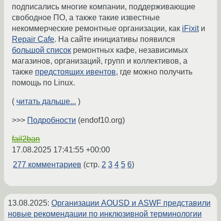
подписались многие компании, поддерживающие
свободное ПО, а также такие известные
некоммерческие ремонтные организации, как
iFixit
и
Repair Cafe
. На сайте инициативы появился
большой список
ремонтных кафе, независимых
магазинов, организаций, групп и коллективов, а
также
предстоящих ивентов
, где можно получить
помощь по Linux.
(
читать дальше...
)
>>>
Подробности
(endof10.org)
fail2ban
17.08.2025 17:41:55 +00:00
277 комментариев
(стр.
2
3
4
5
6
)
13.08.2025
:
Организации AOUSD и ASWF представили
новые рекомендации по инклюзивной терминологии