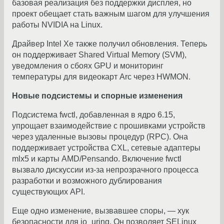
базовая реализация без поддержки дисплея, но
проект обещает стать важным шагом для улучшения
работы NVIDIA на Linux.
Драйвер Intel Xe также получил обновления. Теперь
он поддерживает Shared Virtual Memory (SVM),
уведомления о сбоях GPU и мониторинг
температуры для видеокарт Arc через HWMON.
Новые
подсистемы
и
спорные
изменения
Подсистема fwctl, добавленная в ядро 6.15,
упрощает взаимодействие с прошивками устройств
через удаленные вызовы процедур (RPC). Она
поддерживает устройства CXL, сетевые адаптеры
mlx5 и карты AMD/Pensando. Включение fwctl
вызвало дискуссии из-за непрозрачного процесса
разработки и возможного дублирования
существующих API.
Еще одно изменение, вызвавшее споры, — хук
безопасности для io_uring. Он позволяет SELinux