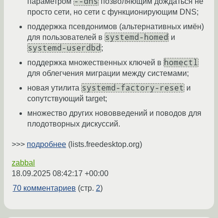
--dns
параметром
позволяющим дождаться не
просто сети, но сети с функционирующим DNS;
поддержка псевдонимов (альтернативных имён)
systemd-homed
для пользователей в
и
systemd-userdbd
;
homectl
поддержка множественных ключей в
для облегчения миграции между системами;
systemd-factory-reset
новая утилита
и
сопутствующий target;
множество других нововведений и поводов для
плодотворных дискуссий.
>>>
подробнее
(lists.freedesktop.org)
zabbal
18.09.2025 08:42:17 +00:00
70 комментариев
(стр.
2
)