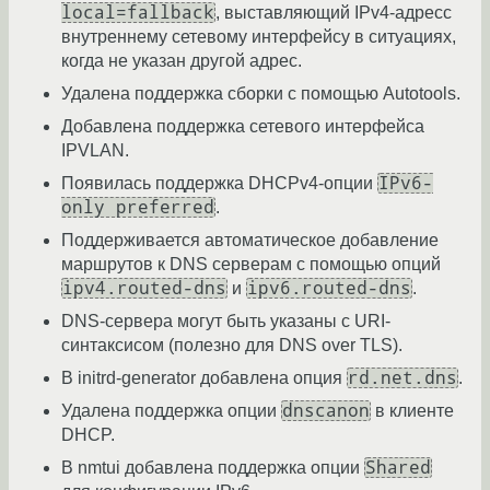
local=fallback
, выставляющий IPv4-адресс
внутреннему сетевому интерфейсу в ситуациях,
когда не указан другой адрес.
Удалена поддержка сборки с помощью Autotools.
Добавлена поддержка сетевого интерфейса
IPVLAN.
IPv6-
Появилась поддержка DHCPv4-опции
only preferred
.
Поддерживается автоматическое добавление
маршрутов к DNS серверам с помощью опций
ipv4.routed-dns
ipv6.routed-dns
и
.
DNS-сервера могут быть указаны с URI-
синтаксисом (полезно для DNS over TLS).
rd.net.dns
В initrd-generator добавлена опция
.
dnscanon
Удалена поддержка опции
в клиенте
DHCP.
Shared
В nmtui добавлена поддержка опции