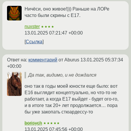
Ничёси, оно живое!))) Раньше на ЛОРе
часто были скрины с E17.
nuxster
★★★★
13.01.2025 07:21:47 +00:00
Ссылка
Ответ на:
комментарий
от Aburus
13.01.2025 05:37:34
+00:00
Да так, видимо, и не дождался
оно так в годы моей юности еще было: вот
E16 выглядит концептуально, но что-то не
работает, а когда E17 выйдет - будет ого-го,
и в итоге так 20+ лет продолжается… пора
бы уже закопать стюардессу-то
borisych
★★★★★
13.01.2025 07:45:56 +00:00