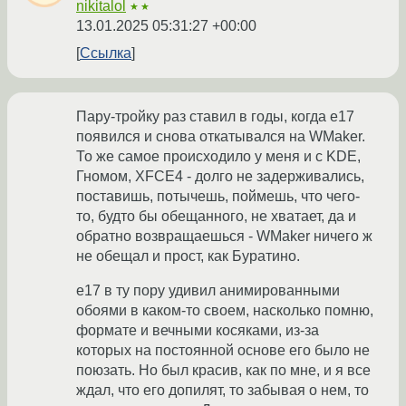
nikitalol
★★
13.01.2025 05:31:27 +00:00
Ссылка
Пару-тройку раз ставил в годы, когда e17
появился и снова откатывался на WMaker.
То же самое происходило у меня и с KDE,
Гномом, XFCE4 - долго не задерживались,
поставишь, потычешь, поймешь, что чего-
то, будто бы обещанного, не хватает, да и
обратно возвращаешься - WMaker ничего ж
не обещал и прост, как Буратино.
e17 в ту пору удивил анимированными
обоями в каком-то своем, насколько помню,
формате и вечными косяками, из-за
которых на постоянной основе его было не
поюзать. Но был красив, как по мне, и я все
ждал, что его допилят, то забывая о нем, то