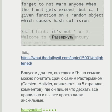
forget to not warn anyone when 
the limit gets exceed, but call 
given function on a random object 
which causes hash collision.

Small hint: it’s not 1 or 2. 
Welcome to the 21st century 
Развернуть
Тыц:
https://what.thedailywtf.com/topic/15001/enligh
tened/
Бонусом для тех, кто совсем !Ъ, по ссылке
можно почитать срач с самим Растерманом
(Carsten_Haitzler, появляется на 5 странице
комментов), где он пишет что дескать всё
правильно и вы все просто лалки
анскильные.
hateyoufeel
★★★★★