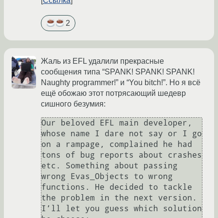
Ссылка
2
Жаль из EFL удалили прекрасные
сообщения типа “SPANK! SPANK! SPANK!
Naughty programmer!” и “You bitch!”. Но я всё
ещё обожаю этот потрясающий шедевр
сишного безумия:
Our beloved EFL main developer, 
whose name I dare not say or I go 
on a rampage, complained he had 
tons of bug reports about crashes 
etc. Something about passing 
wrong Evas_Objects to wrong 
functions. He decided to tackle 
the problem in the next version. 
I’ll let you guess which solution 