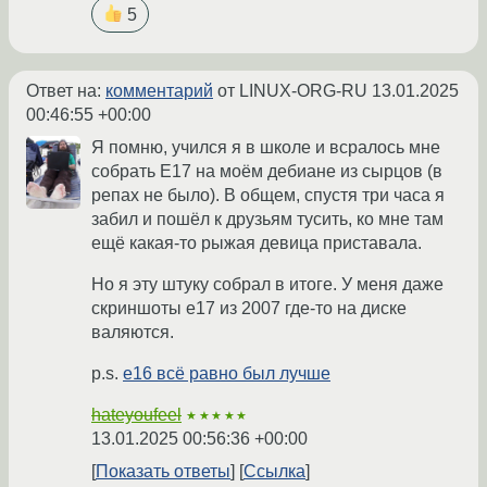
5
Ответ на:
комментарий
от LINUX-ORG-RU
13.01.2025
00:46:55 +00:00
Я помню, учился я в школе и всралось мне
собрать E17 на моём дебиане из сырцов (в
репах не было). В общем, спустя три часа я
забил и пошёл к друзьям тусить, ко мне там
ещё какая-то рыжая девица приставала.
Но я эту штуку собрал в итоге. У меня даже
скриншоты e17 из 2007 где-то на диске
валяются.
p.s.
e16 всё равно был лучше
hateyoufeel
★★★★★
13.01.2025 00:56:36 +00:00
Показать ответы
Ссылка