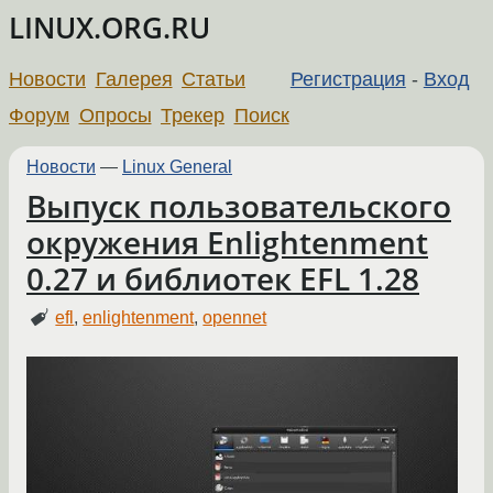
LINUX.ORG.RU
Новости
Галерея
Статьи
Регистрация
-
Вход
Форум
Опросы
Трекер
Поиск
Новости
—
Linux General
Выпуск пользовательского
окружения Enlightenment
0.27 и библиотек EFL 1.28
efl
,
enlightenment
,
opennet