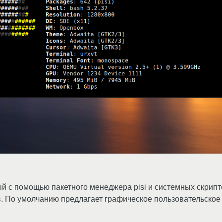
ый с помощью пакетного менеджера pisi и системных скрипт
ов. По умолчанию предлагает графическое пользовательско