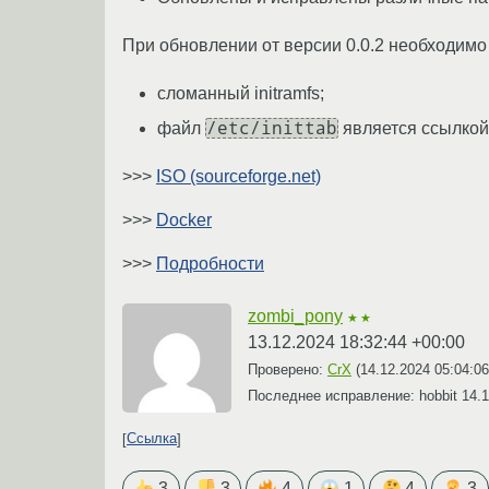
При обновлении от версии 0.0.2 необходимо
сломанный initramfs;
/etc/inittab
файл
является ссылко
>>>
ISO (sourceforge.net)
>>>
Docker
>>>
Подробности
zombi_pony
★★
13.12.2024 18:32:44 +00:00
Проверено:
CrX
(
14.12.2024 05:04:0
Последнее исправление: hobbit
14.1
Ссылка
3
3
4
1
4
3