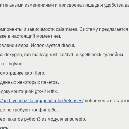
чительными изменениями и присвоена лишь для удобства 
компоненты и зависимости calamares. Систему предлагается
вке в настоящий момент нет.
овлении ядра. Используется dracut.
doxygen, run-mailcap-rust, cd/dvd- и spellcheck-тулчейны.
с libglvnd.
мотрщике карт florb.
аданных некоторых пакетов.
окументацией gtk+2 и fltk.
://archive.mozilla.org/pub/firefox/releases/
добавлены в стартов
 не требуют конфиг qt6ct.
 пакетов python3 из модуля ensurepip.
кеты.