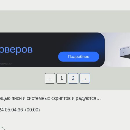
←
1
2
→
ощью писи и системных скриптов и радуются…
24 05:04:36 +00:00
)