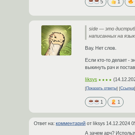
5
1
side — это дистриб
написанных на языке
Вау. Нет слов.
Если кто-то делает - 
выкинуть рач и поста
liksys
(
14.12.20
★★★★
Показать ответы
Ссылка
1
1
Ответ на:
комментарий
от liksys
14.12.2024 0
А зачем арч? Использу