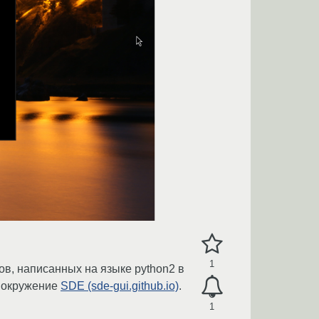
1
ов, написанных на языке python2 в
е окружение
SDE (sde-gui.github.io)
.
1