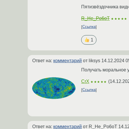
Пятизвёздочника видн
R_He_Po6oT
★★★★★
Ссылка
1
Ответ на:
комментарий
от liksys
14.12.2024 0
Получать моральное у
CrX
(
14.12.20
★★★★★
Ссылка
Ответ на:
комментарий
от R_He_Po6oT
14.1