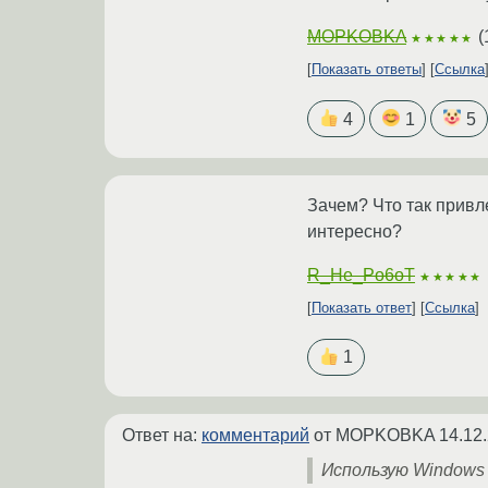
MOPKOBKA
(
★★★★★
Показать ответы
Ссылка
4
1
5
Зачем? Что так привл
интересно?
R_He_Po6oT
★★★★★
Показать ответ
Ссылка
1
Ответ на:
комментарий
от MOPKOBKA
14.12
Использую Windows