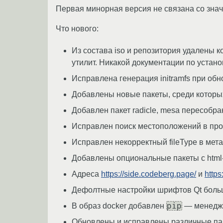
Первая минорная версия не связана со зна
Что нового:
Из состава iso и репозитория удалены 
утилит. Никакой документации по устано
Исправлена генерация initramfs при обн
Добавлены новые пакеты, среди которых: 
Добавлен пакет radicle, mesa пересобран 
Исправлен поиск местоположений в прос
Исправлен некорректный fileType в мет
Добавлены опциональные пакеты с html-д
Адреса
https://side.codeberg.page/
и
https
Дефолтные настройки шрифтов Qt больше
pip
В образ docker добавлен
— менеджер
Обновлены и исправлены различные па