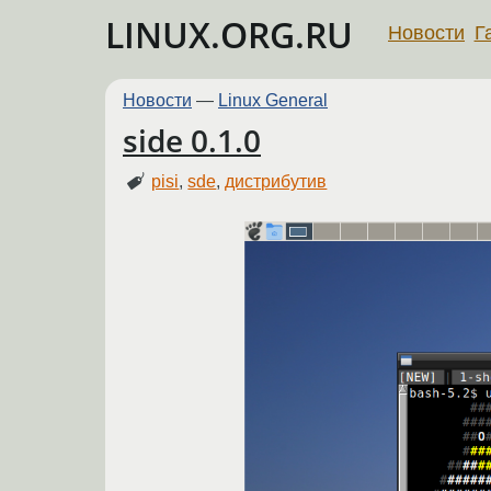
LINUX.ORG.RU
Новости
Г
Новости
—
Linux General
side 0.1.0
pisi
,
sde
,
дистрибутив