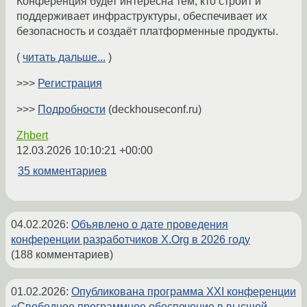
Конференция будет интересна тем, кто строит и
поддерживает инфраструктуры, обеспечивает их
безопасность и создаёт платформенные продукты.
(
читать дальше...
)
>>>
Регистрация
>>>
Подробности
(deckhouseconf.ru)
Zhbert
12.03.2026 10:10:21 +00:00
35 комментариев
04.02.2026
:
Объявлено о дате проведения
конференции разработчиков X.Org в 2026 году
(188 комментариев)
01.02.2026
:
Опубликована программа XXI конференции
«Свободное программное обеспечение в высшей