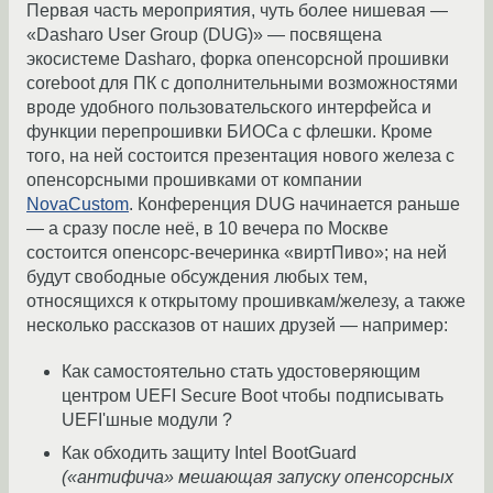
Первая часть мероприятия, чуть более нишевая —
«Dasharo User Group (DUG)» — посвящена
экосистеме Dasharo, форка опенсорсной прошивки
coreboot для ПК c дополнительными возможностями
вроде удобного пользовательского интерфейса и
функции перепрошивки БИОСа с флешки. Кроме
того, на ней состоится презентация нового железа с
опенсорсными прошивками от компании
NovaCustom
. Конференция DUG начинается раньше
— а сразу после неё, в 10 вечера по Москве
состоится опенсорс-вечеринка «виртПиво»; на ней
будут свободные обсуждения любых тем,
относящихся к открытому прошивкам/железу, а также
несколько рассказов от наших друзей — например:
Как самостоятельно стать удостоверяющим
центром UEFI Secure Boot чтобы подписывать
UEFI'шные модули ?
Как обходить защиту Intel BootGuard
(«антифича» мешающая запуску опенсорсных