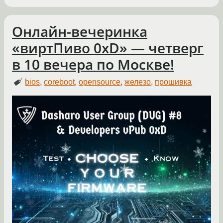
Онлайн-вечеринка
«виртПиво 0xD» — четверг
в 10 вечера по Москве!
bios
,
coreboot
,
opensource
,
железо
,
прошивка