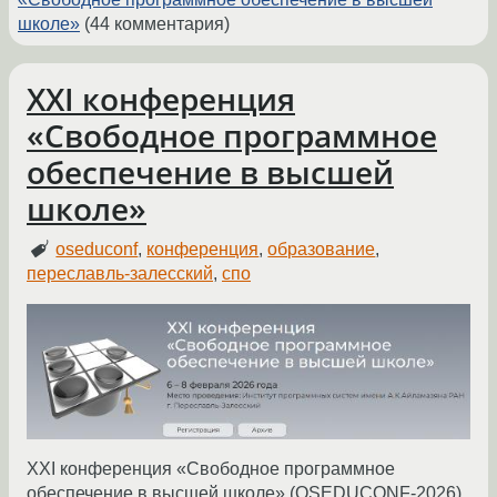
школе»
(44 комментария)
XXI конференция
«Свободное программное
обеспечение в высшей
школе»
oseduconf
,
конференция
,
образование
,
переславль-залесский
,
спо
XXI конференция «Свободное программное
обеспечение в высшей школе» (OSEDUCONF-2026)