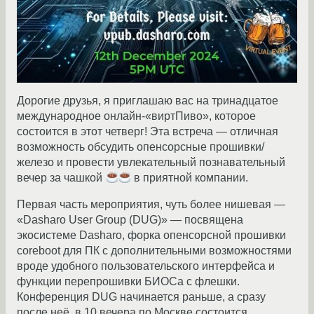
Дорогие друзья, я приглашаю вас на тринадцатое
международное онлайн-«виртПиво», которое
состоится в этот четверг! Эта встреча — отличная
возможность обсудить опенсорсные прошивки/
железо и провести увлекательный познавательный
вечер за чашкой
в приятной компании.
Первая часть мероприятия, чуть более нишевая —
«Dasharo User Group (DUG)» — посвящена
экосистеме Dasharo, форка опенсорсной прошивки
coreboot для ПК c дополнительными возможностями
вроде удобного пользовательского интерфейса и
функции перепрошивки БИОСа с флешки.
Конференция DUG начинается раньше, а сразу
после неё, в 10 вечера по Москве состоится