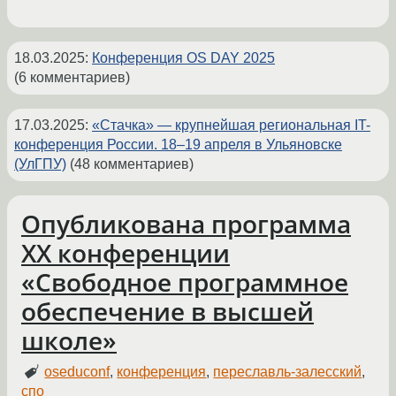
18.03.2025
:
Конференция OS DAY 2025
(6 комментариев)
17.03.2025
:
«Стачка» — крупнейшая региональная IT-
конференция России. 18–19 апреля в Ульяновске
(УлГПУ)
(48 комментариев)
Опубликована программа
XX конференции
«Свободное программное
обеспечение в высшей
школе»
oseduconf
,
конференция
,
переславль-залесский
,
спо