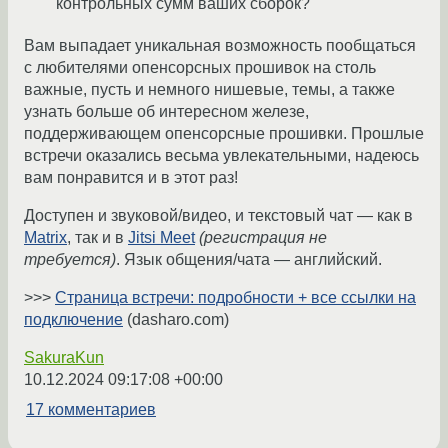
контрольных сумм ваших сборок?
Вам выпадает уникальная возможность пообщаться
с любителями опенсорсных прошивок на столь
важные, пусть и немного нишевые, темы, а также
узнать больше об интересном железе,
поддерживающем опенсорсные прошивки. Прошлые
встречи оказались весьма увлекательными, надеюсь
вам понравится и в этот раз!
Доступен и звуковой/видео, и текстовый чат — как в
Matrix
, так и в
Jitsi Meet
(регистрация не
требуется)
. Язык общения/чата — английский.
>>>
Страница встречи: подробности + все ссылки на
подключение
(dasharo.com)
SakuraKun
10.12.2024 09:17:08 +00:00
17 комментариев