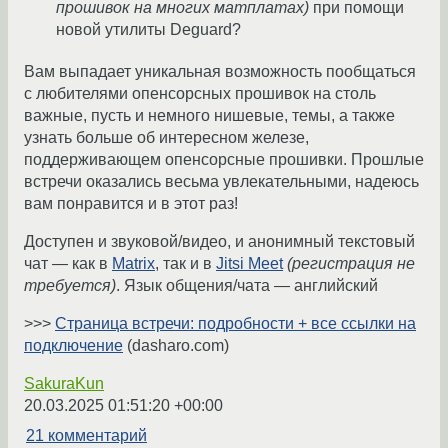
прошивок на многих матплатах)
при помощи
новой утилиты Deguard?
Вам выпадает уникальная возможность пообщаться
с любителями опенсорсных прошивок на столь
важные, пусть и немного нишевые, темы, а также
узнать больше об интересном железе,
поддерживающем опенсорсные прошивки. Прошлые
встречи оказались весьма увлекательными, надеюсь
вам понравится и в этот раз!
Доступен и звуковой/видео, и анонимный текстовый
чат — как в
Matrix
, так и в
Jitsi Meet
(регистрация не
требуется)
. Язык общения/чата — английский
>>>
Страница встречи: подробности + все ссылки на
подключение
(dasharo.com)
SakuraKun
20.03.2025 01:51:20 +00:00
21 комментарий