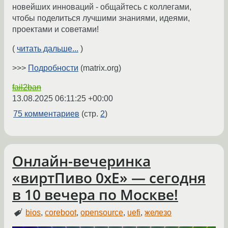
новейших инноваций - общайтесь с коллегами,
чтобы поделиться лучшими знаниями, идеями,
проектами и советами!
(
читать дальше...
)
>>>
Подробности
(matrix.org)
fail2ban
13.08.2025 06:11:25 +00:00
75 комментариев
(стр.
2
)
Онлайн-вечеринка
«виртПиво 0xE» — сегодня
в 10 вечера по Москве!
bios
,
coreboot
,
opensource
,
uefi
,
железо