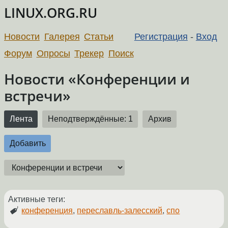
LINUX.ORG.RU
Новости
Галерея
Статьи
Регистрация
-
Вход
Форум
Опросы
Трекер
Поиск
Новости «Конференции и
встречи»
Лента
Неподтверждённые: 1
Архив
Добавить
Активные теги:
конференция
,
переславль-залесский
,
спо