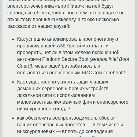
опенсорс-вечеринка «виртПиво»; на ней будут
свободные обсуждения любых тем, относящихся к
открытому прошивкам/железу, а также несколько
рассказов от наших друзей:
Как успешно анализировать проприетарную
прошивку вашей AMD'шной матплаты и
проверить, нет ли в этом железе включенной
анти-фичи Platform Secure Boot
(аналог Intel Boot
Guard)
, мешающей разрабатывать и
пользоваться опенсорсным БИОСом coreboot?
Как существенно усилить защиту ваших
домашних серверов и прочих устройств
локальной сети с использованием
малоизвестных железячных фич и опенсорсного
низкоуровневого кода?
как обеспечить воспроизводимость сборки
ваших опенсорсных проектов — в том числе и
низкоуровневых — вплоть до совпадения