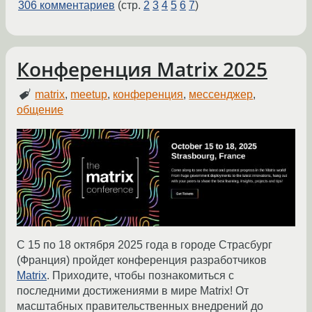
306 комментариев
(стр.
2
3
4
5
6
7
)
Конференция Matrix 2025
matrix
,
meetup
,
конференция
,
мессенджер
,
общение
С 15 по 18 октября 2025 года в городе Страсбург
(Франция) пройдет конференция разработчиков
Matrix
. Приходите, чтобы познакомиться с
последними достижениями в мире Matrix! От
масштабных правительственных внедрений до