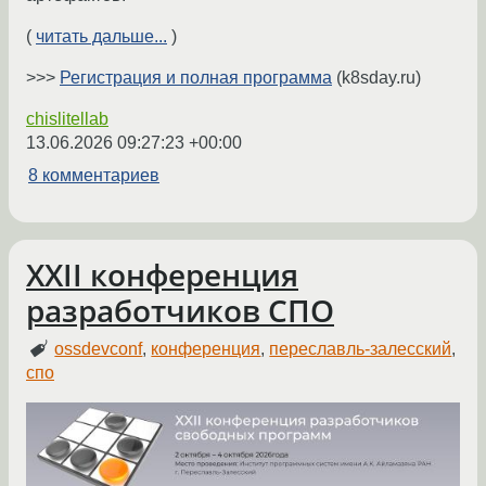
(
читать дальше...
)
>>>
Регистрация и полная программа
(k8sday.ru)
chislitellab
13.06.2026 09:27:23 +00:00
8 комментариев
XXII конференция
разработчиков СПО
ossdevconf
,
конференция
,
переславль-залесский
,
спо