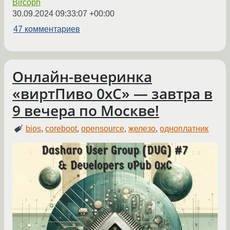
Bircoph
30.09.2024 09:33:07 +00:00
47 комментариев
Онлайн-вечеринка
«виртПиво 0xC» — завтра в
9 вечера по Москве!
bios
,
coreboot
,
opensource
,
железо
,
одноплатник