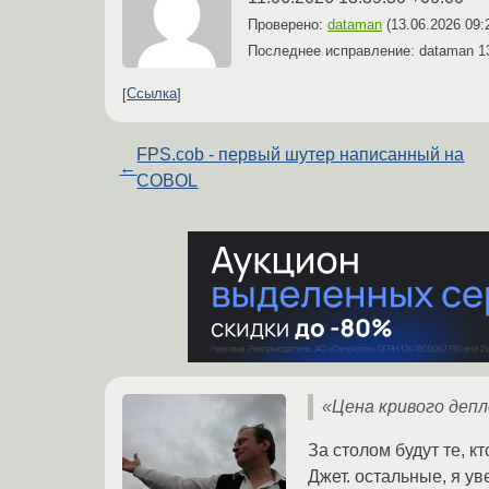
Проверено:
dataman
(
13.06.2026 09:
Последнее исправление: dataman
1
Ссылка
FPS.cob - первый шутер написанный на
←
COBOL
«Цена кривого депл
За столом будут те, 
Джет. остальные, я ув