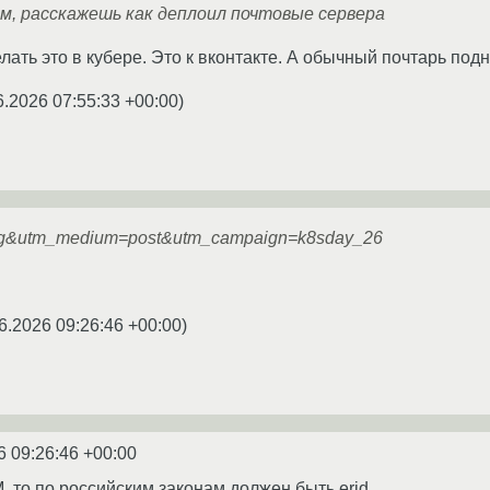
м, расскажешь как деплоил почтовые сервера
елать это в кубере. Это к вконтакте. А обычный почтарь по
6.2026 07:55:33 +00:00
)
org&utm_medium=post&utm_campaign=k8sday_26
6.2026 09:26:46 +00:00
)
6 09:26:46 +00:00
, то по российским законам должен быть erid.