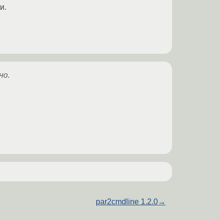
и.
но.
par2cmdline 1.2.0
→