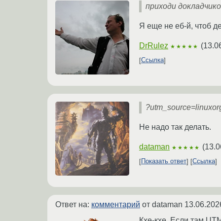
приходи докладчико
Я еще не еб-й, чтоб д
DrRulez
(
13.0
★★★★★
Ссылка
?utm_source=linux
Не надо так делать.
dataman
(
13.0
★★★★★
Показать ответ
Ссылка
Ответ на:
комментарий
от dataman
13.06.202
Кхе-кхе. Если там UTM