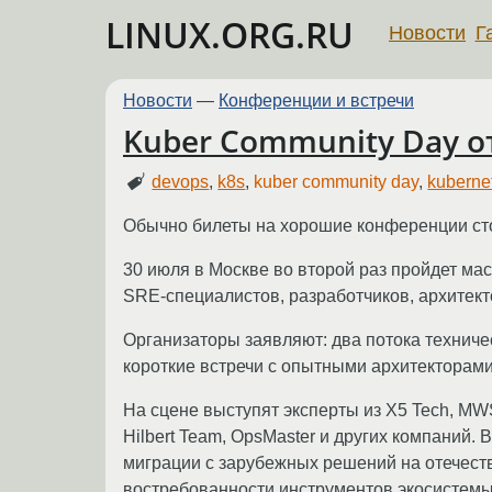
LINUX.ORG.RU
Новости
Г
Новости
—
Конференции и встречи
Kuber Community Day 
devops
,
k8s
,
kuber community day
,
kuberne
Обычно билеты на хорошие конференции сто
30 июля в Москве во второй раз пройдет м
SRE-специалистов, разработчиков, архитек
Организаторы заявляют: два потока техниче
короткие встречи с опытными архитекторами 
На сцене выступят эксперты из X5 Tech, M
Hilbert Team, OpsMaster и других компаний
миграции с зарубежных решений на отечеств
востребованности инструментов экосистемы