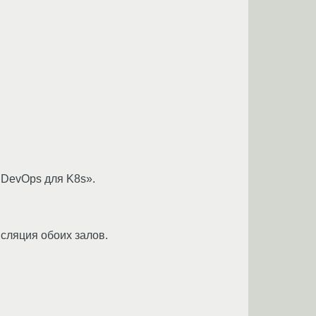
 DevOps для K8s».
сляция обоих залов.