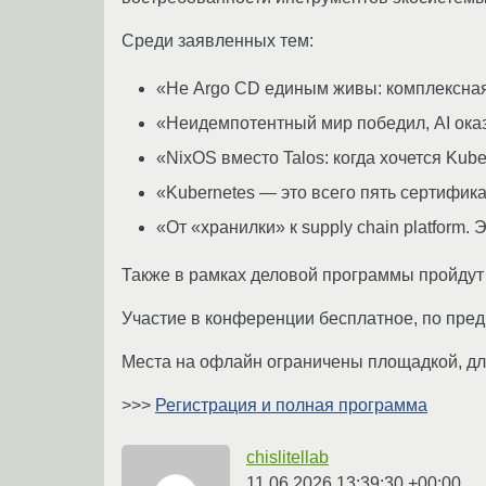
Среди заявленных тем:
«Не Argo CD единым живы: комплексная 
«Неидемпотентный мир победил, AI ока
«NixOS вместо Talos: когда хочется Kube
«Kubernetes — это всего пять сертифик
«От «хранилки» к supply chain platform
Также в рамках деловой программы пройдут 
Участие в конференции бесплатное, по пред
Места на офлайн ограничены площадкой, для
>>>
Регистрация и полная программа
chislitellab
11.06.2026 13:39:30 +00:00