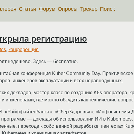
алерея
Статьи
Форум
Опросы
Трекер
Поиск
открыла регистрацию
tes
,
конференция
ят недешево. Здесь — бесплатно.
асштабная конференция Kuber Community Day. Практическое
торов, инженеров эксплуатации и всех неравнодушных.
ских докладов, мастер-класс по созданию K8s-оператора, к
и инженерами, где можно обсудить как технические вопросы
WS, «Райффайзенбанка», «СберЗдоровья», «Инфосистемы Д
. В программе — доклады об использовании ИИ в Kubernetes
енные, переходе к собственной разработке, пентестах Kube
 Kubernetes и хранилищах артефактов.