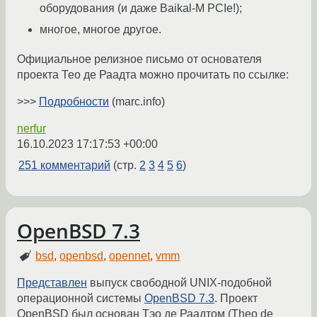
оборудования (и даже Baikal-M PCIe!);
многое, многое другое.
Официальное релизное письмо от основателя
проекта Тео де Раадта можно прочитать по ссылке:
>>>
Подробности
(marc.info)
nerfur
16.10.2023 17:17:53 +00:00
251 комментарий
(стр.
2
3
4
5
6
)
OpenBSD 7.3
bsd
,
openbsd
,
opennet
,
vmm
Представлен
выпуск свободной UNIX-подобной
операционной системы
OpenBSD 7.3
. Проект
OpenBSD был основан Тэо де Раадтом (Theo de