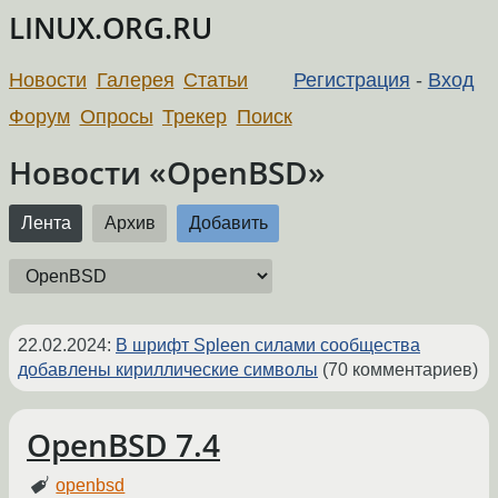
LINUX.ORG.RU
Новости
Галерея
Статьи
Регистрация
-
Вход
Форум
Опросы
Трекер
Поиск
Новости «OpenBSD»
Лента
Архив
Добавить
22.02.2024
:
В шрифт Spleen силами сообщества
добавлены кириллические символы
(70 комментариев)
OpenBSD 7.4
openbsd