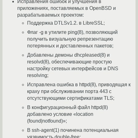
Исправления ошибок и улучшения в
приложениях, поставляемых в OpenBSD и
разрабатываемых проектом:
Поддержка DTLSv1.2. в LibreSSL;
Флаг -g в утилите ping(8), позволяющий
получить визуальную репрезентацию
потерянных и доставленных пакетов;
Добавлены демоны dhcpleased(8) и
resolvd(8), обеспечивающие простую
настройку сетевых интерфейсов и DNS
resolving;
Исправлена ошибка в httpd(8), приводящая к
краху при обслуживании порта 443 с
отсутствующими сертификатами TLS;
В конфигурационный файл httpd(8)
добавлено условие «location
(found|notfound)»;
В ssh-agent(1) починена потенциальная
уязвимость double-free;