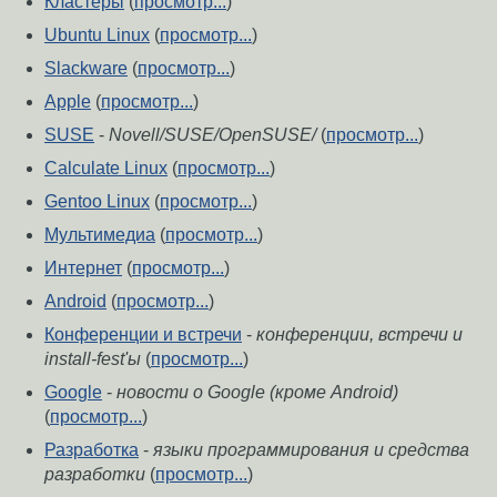
Кластеры
(
просмотр...
)
Ubuntu Linux
(
просмотр...
)
Slackware
(
просмотр...
)
Apple
(
просмотр...
)
SUSE
-
Novell/SUSE/OpenSUSE/
(
просмотр...
)
Calculate Linux
(
просмотр...
)
Gentoo Linux
(
просмотр...
)
Мультимедиа
(
просмотр...
)
Интернет
(
просмотр...
)
Android
(
просмотр...
)
Конференции и встречи
-
конференции, встречи и
install-fest'ы
(
просмотр...
)
Google
-
новости о Google (кроме Android)
(
просмотр...
)
Разработка
-
языки программирования и средства
разработки
(
просмотр...
)