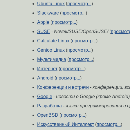
Ubuntu Linux
(
просмотр...
)
Slackware
(
просмотр...
)
Apple
(
просмотр...
)
SUSE
-
Novell/SUSE/OpenSUSE/
(
просмотр
Calculate Linux
(
просмотр...
)
Gentoo Linux
(
просмотр...
)
Мультимедиа
(
просмотр...
)
Интернет
(
просмотр...
)
Android
(
просмотр...
)
Конференции и встречи
-
конференции, встр
Google
-
новости о Google (кроме Android)
Разработка
-
языки программирования и 
OpenBSD
(
просмотр...
)
Искусственный Интеллект
(
просмотр...
)