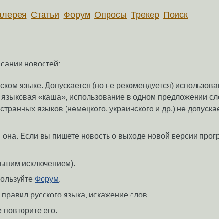
алерея
Статьи
Форум
Опросы
Трекер
Поиск
исании новостей:
сском языке. Допускается (но не рекомендуется) использов
я языковая «каша», использование в одном предложении сл
странных языков (немецкого, украинского и др.) не допуска
ем она. Если вы пишете новость о выходе новой версии про
ольшим исключением).
пользуйте
Форум
.
равил русского языка, искажение слов.
 повторите его.