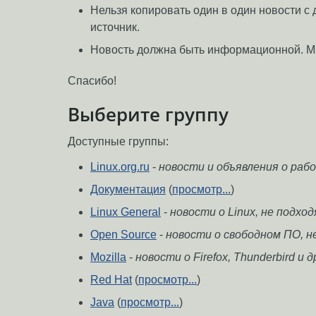
Нельзя копировать один в один новости с
источник.
Новость должна быть информационной. М
Спасибо!
Выберите группу
Доступные группы:
Linux.org.ru
-
новости и объявления о ра
Документация
(
просмотр...
)
Linux General
-
новости о Linux, не подхо
Open Source
-
новости о свободном ПО, н
Mozilla
-
новости о Firefox, Thunderbird и 
Red Hat
(
просмотр...
)
Java
(
просмотр...
)