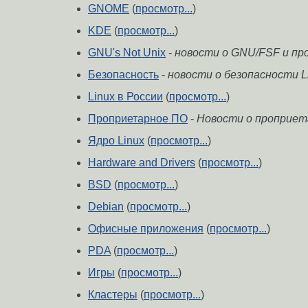
GNOME
(
просмотр...
)
KDE
(
просмотр...
)
GNU's Not Unix
-
новости о GNU/FSF и пр
Безопасность
-
новости о безопасности L
Linux в России
(
просмотр...
)
Проприетарное ПО
-
Новости о проприета
Ядро Linux
(
просмотр...
)
Hardware and Drivers
(
просмотр...
)
BSD
(
просмотр...
)
Debian
(
просмотр...
)
Офисные приложения
(
просмотр...
)
PDA
(
просмотр...
)
Игры
(
просмотр...
)
Кластеры
(
просмотр...
)