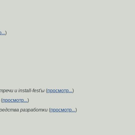
...
)
ечи и install-fest'ы
(
просмотр...
)
(
просмотр...
)
средства разработки
(
просмотр...
)