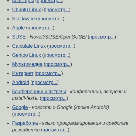
Кластеры
(
просмотр...
)
Ubuntu Linux
(
просмотр...
)
Slackware
(
просмотр...
)
Apple
(
просмотр...
)
SUSE
-
Novell/SUSE/OpenSUSE/
(
просмотр...
)
Calculate Linux
(
просмотр...
)
Gentoo Linux
(
просмотр...
)
Мультимедиа
(
просмотр...
)
Интернет
(
просмотр...
)
Android
(
просмотр...
)
Конференции и встречи
-
конференции, встречи и
install-fest'ы
(
просмотр...
)
Google
-
новости о Google (кроме Android)
(
просмотр...
)
Разработка
-
языки программирования и средства
разработки
(
просмотр...
)