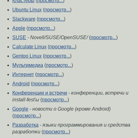
Кластеры
(
просмотр...
)
Ubuntu Linux
(
просмотр...
)
Slackware
(
просмотр...
)
Apple
(
просмотр...
)
SUSE
-
Novell/SUSE/OpenSUSE/
(
просмотр...
)
Calculate Linux
(
просмотр...
)
Gentoo Linux
(
просмотр...
)
Мультимедиа
(
просмотр...
)
Интернет
(
просмотр...
)
Android
(
просмотр...
)
Конференции и встречи
-
конференции, встречи и
install-fest'ы
(
просмотр...
)
Google
-
новости о Google (кроме Android)
(
просмотр...
)
Разработка
-
языки программирования и средства
разработки
(
просмотр...
)