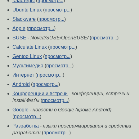
Кластеры
(
просмотр...
)
Ubuntu Linux
(
просмотр...
)
Slackware
(
просмотр...
)
Apple
(
просмотр...
)
SUSE
-
Novell/SUSE/OpenSUSE/
(
просмотр...
)
Calculate Linux
(
просмотр...
)
Gentoo Linux
(
просмотр...
)
Мультимедиа
(
просмотр...
)
Интернет
(
просмотр...
)
Android
(
просмотр...
)
Конференции и встречи
-
конференции, встречи и
install-fest'ы
(
просмотр...
)
Google
-
новости о Google (кроме Android)
(
просмотр...
)
Разработка
-
языки программирования и средства
разработки
(
просмотр...
)