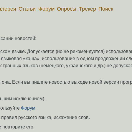
алерея
Статьи
Форум
Опросы
Трекер
Поиск
исании новостей:
сском языке. Допускается (но не рекомендуется) использов
я языковая «каша», использование в одном предложении сл
странных языков (немецкого, украинского и др.) не допуска
ем она. Если вы пишете новость о выходе новой версии про
ольшим исключением).
пользуйте
Форум
.
равил русского языка, искажение слов.
 повторите его.