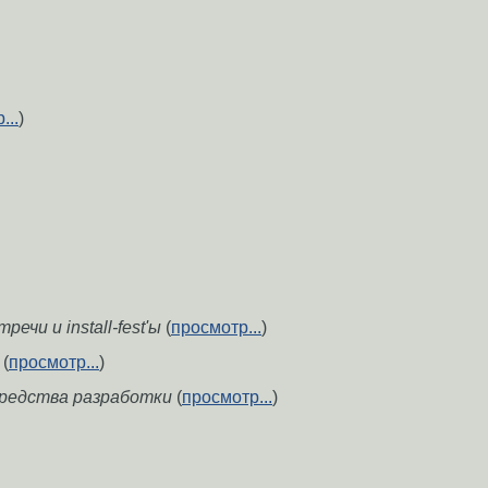
...
)
ечи и install-fest'ы
(
просмотр...
)
(
просмотр...
)
средства разработки
(
просмотр...
)