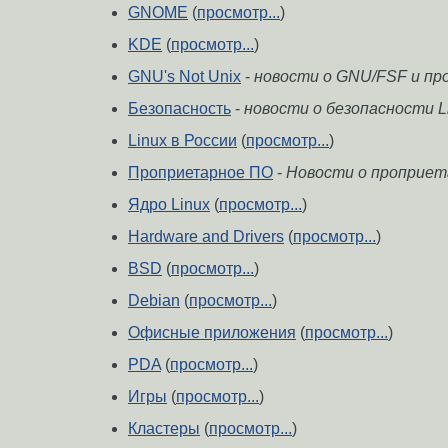
GNOME
(
просмотр...
)
KDE
(
просмотр...
)
GNU's Not Unix
-
новости о GNU/FSF и пр
Безопасность
-
новости о безопасности L
Linux в России
(
просмотр...
)
Проприетарное ПО
-
Новости о проприета
Ядро Linux
(
просмотр...
)
Hardware and Drivers
(
просмотр...
)
BSD
(
просмотр...
)
Debian
(
просмотр...
)
Офисные приложения
(
просмотр...
)
PDA
(
просмотр...
)
Игры
(
просмотр...
)
Кластеры
(
просмотр...
)