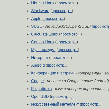
Ubuntu Linux
(
просмотр...
)
Slackware
(
просмотр...
)
Apple
(
просмотр...
)
SUSE
-
Novell/SUSE/OpenSUSE/
(
просмотр
Calculate Linux
(
просмотр...
)
Gentoo Linux
(
просмотр...
)
Мультимедиа
(
просмотр...
)
Интернет
(
просмотр...
)
Android
(
просмотр...
)
Конференции и встречи
-
конференции, встр
Google
-
новости о Google (кроме Android)
Разработка
-
языки программирования и 
OpenBSD
(
просмотр...
)
Искусственный Интеллект
(
просмотр...
)