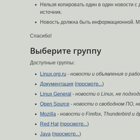
Нельзя копировать один в один новости с
источник.
Новость должна быть информационной. М
Спасибо!
Выберите группу
Доступные группы:
Linux.org.ru
-
новости и объявления о ра
Документация
(
просмотр...
)
Linux General
-
новости о Linux, не подхо
Open Source
-
новости о свободном ПО, н
Mozilla
-
новости о Firefox, Thunderbird и 
Red Hat
(
просмотр...
)
Java
(
просмотр...
)