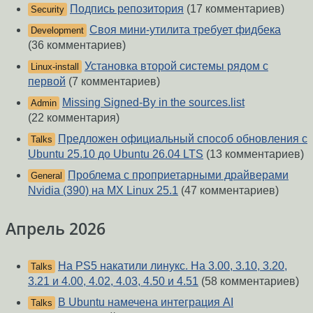
Подпись репозитория
(17 комментариев)
Security
Своя мини-утилита требует фидбека
Development
(36 комментариев)
Установка второй системы рядом с
Linux-install
первой
(7 комментариев)
Missing Signed-By in the sources.list
Admin
(22 комментария)
Предложен официальный способ обновления с
Talks
Ubuntu 25.10 до Ubuntu 26.04 LTS
(13 комментариев)
Проблема с проприетарными драйверами
General
Nvidia (390) на MX Linux 25.1
(47 комментариев)
Апрель 2026
На PS5 накатили линукс. На 3.00, 3.10, 3.20,
Talks
3.21 и 4.00, 4.02, 4.03, 4.50 и 4.51
(58 комментариев)
В Ubuntu намечена интеграция AI
Talks