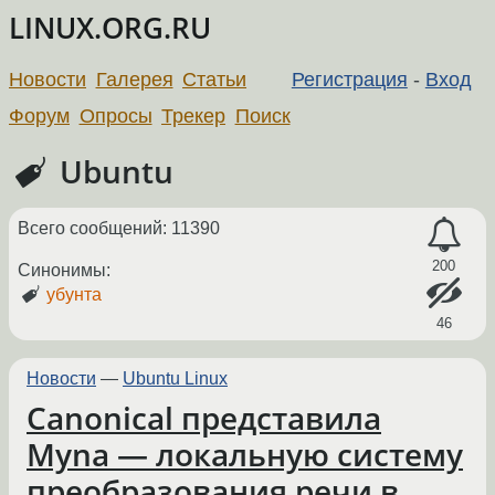
LINUX.ORG.RU
Новости
Галерея
Статьи
Регистрация
-
Вход
Форум
Опросы
Трекер
Поиск
Ubuntu
Всего сообщений: 11390
200
Синонимы:
убунта
46
Новости
—
Ubuntu Linux
Canonical представила
Myna — локальную систему
преобразования речи в