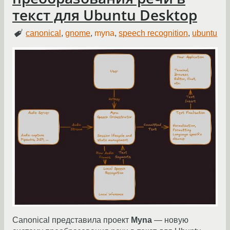
текст для Ubuntu Desktop
canonical
,
gnome
,
myna
,
speech recognition
,
ubuntu
Canonical представила проект
Myna
— новую