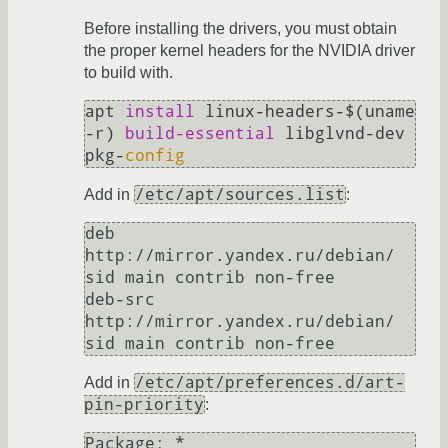
Before installing the drivers, you must obtain
the proper kernel headers for the NVIDIA driver
to build with.
apt 
install 
linux-headers-$(uname 
-r) 
build-essential 
libglvnd-dev 
pkg-
config
/etc/apt/sources.list
Add in
:
deb 
http://mirror.yandex.ru/debian/ 
sid main contrib non-free 

deb-src 
http://mirror.yandex.ru/debian/ 
/etc/apt/preferences.d/art-
Add in
pin-priority
:
Package: *
