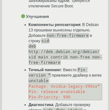
заблокированы ядром. Требуется
отключение Secure Boot.
Улучшения
Компоненты репозитория
: В Debian
13 прошивки вынесены отдельно.
non-free-firmware
Добавьте
в
sid
строку
:
deb
http://deb.debian.org/debian/
sid main contrib non-free non-
free-firmware
Pin:
Точный пиннинг
: Вместо
version *
привяжите драйвер к ветке
unstable
:
Package: nvidia-legacy-390xx*
Pin: release a=unstable
Pin-Priority: 990
Диагностика
: Добавьте проверку