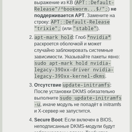
APT::Default-
выражение из KB (
Release"/^bookworm...$/";
)
не
поддерживается APT
. Замените на
APT::Default-Release
строку:
"trixie";
"stable"
(или
).
apt-mark hold
*nvidia*
: Глоб
раскроется оболочкой и может
случайно заблокировать системные
зависимости. Указывайте пакеты явно:
sudo apt-mark hold nvidia-
legacy-390xx-driver nvidia-
legacy-390xx-kernel-dkms
.
update-initramfs
Отсутствие
:
После установки DKMS обязательно
sudo update-initramfs
выполните
-u
, иначе модуль не попадёт в initramfs
и X-сервер не запустится.
Secure Boot
: Если включен в BIOS,
неподписанные DKMS-модули будут