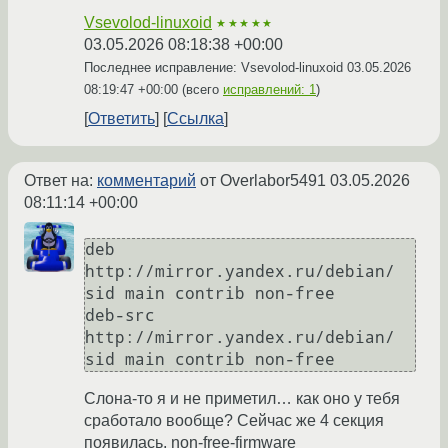
Vsevolod-linuxoid
★★★★★
03.05.2026 08:18:38 +00:00
Последнее исправление: Vsevolod-linuxoid
03.05.2026
08:19:47 +00:00
(всего
исправлений: 1
)
Ответить
Ссылка
Ответ на:
комментарий
от Overlabor5491
03.05.2026
08:11:14 +00:00
deb 
http://mirror.yandex.ru/debian/ 
sid main contrib non-free 

deb-src 
http://mirror.yandex.ru/debian/ 
Слона-то я и не приметил… как оно у тебя
сработало вообще? Сейчас же 4 секция
появилась, non-free-firmware