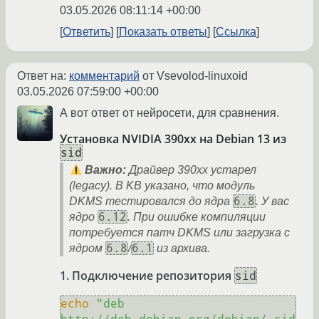
03.05.2026 08:11:14 +00:00
Ответить
Показать ответы
Ссылка
Ответ на:
комментарий
от Vsevolod-linuxoid
03.05.2026 07:59:00 +00:00
А вот ответ от нейросети, для сравнения.
Установка NVIDIA 390xx на Debian 13 из
sid
Важно:
Драйвер 390xx устарел
(legacy). В KB указано, что модуль
6.8
DKMS тестировался до ядра
. У вас
6.12
ядро
. При ошибке компиляции
потребуется патч DKMS или загрузка с
6.8
6.1
ядром
/
из архива.
1. Подключение репозитория
sid
echo
"deb 