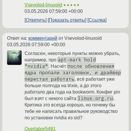
Vsevolod-linuxoid
★★★★★
03.05.2026 07:59:00 +00:00
Ответить
Показать ответы
Ссылка
Ответ на:
комментарий
от Vsevolod-linuxoid
03.05.2026 07:59:00 +00:00
Согласен, некоторые пункты можно убрать,
apt-mark hold
например, про
*nvidia*
после обновления
. Насчёт
ядра пропали заголовки, и драйвер
перестал работать
, всё работает уже
больше полгода на trixie, а до этого
работало два года на bookworm. Конфиг pin
linux.org.ru
был взят с некого сайта
.
Критика это всегда хорошо, но почему бы
тебе не написать правильное руководство
по установки nvidia из sid?
Overlabor5491