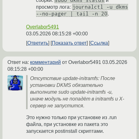
sudo dkms status
сборки:
и
journalctl -u dkms
просмотр лога:
--no-pager | tail -n 20
.
Overlabor5491
03.05.2026 08:15:28 +00:00
Ответить
Показать ответ
Ссылка
Ответ на:
комментарий
от Overlabor5491
03.05.2026
08:15:28 +00:00
Отсутствие update-initramfs: После
установки DKMS обязательно
выполните sudo update-initramfs -u,
иначе модуль не попадёт в initramfs и X-
сервер не запустится.
Это нужно только при установке из .run
файла, при установке из пакета это
запускается postinstall скриптами.