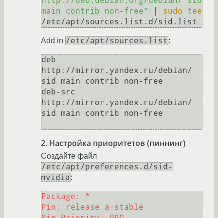
http://deb.debian.org/debian/ sid 
main contrib non-free"
 | 
sudo
tee
/etc/apt/sources.list
Add in
:
deb 
http://mirror.yandex.ru/debian/ 
sid main contrib non-free 

deb-src 
http://mirror.yandex.ru/debian/ 
sid main contrib non-free 

2. Настройка приоритетов (пиннинг)
Создайте файл
/etc/apt/preferences.d/sid-
nvidia
:
Package: *
Pin: release a=stable
Pin-Priority: 990