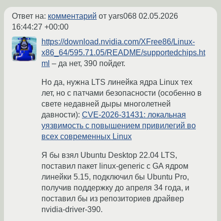
Ответ на:
комментарий
от yars068
02.05.2026
16:44:27 +00:00
https://download.nvidia.com/XFree86/Linux-
x86_64/595.71.05/README/supportedchips.ht
ml
– да нет, 390 пойдет.
Но да, нужна LTS линейка ядра Linux тех
лет, но с патчами безопасности (особенно в
свете недавней дыры многолетней
давности):
CVE-2026-31431: локальная
уязвимость с повышением привилегий во
всех современных Linux
Я бы взял Ubuntu Desktop 22.04 LTS,
поставил пакет linux-generic с GA ядром
линейки 5.15, подключил бы Ubuntu Pro,
получив поддержку до апреля 34 года, и
поставил бы из репозиториев драйвер
nvidia-driver-390.