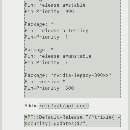
Pin: release a=stable

Pin-Priority: 990

Package: *

Pin: release a=testing

Pin-Priority: 1

Package: *

Pin: release a=unstable

Pin-Priority: 1

Package: *nvidia-legacy-390xx*

Pin: version *

Pin-Priority: 500

/etc/apt/apt.conf
Add in
:
APT::Default-Release "/^trixie(|-