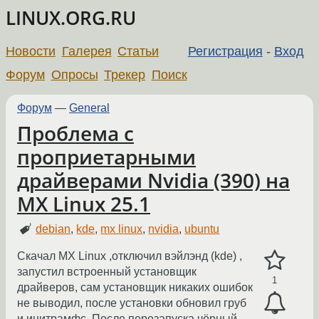
LINUX.ORG.RU
Новости
Галерея
Статьи
Регистрация
-
Вход
Форум
Опросы
Трекер
Поиск
Форум
—
General
Проблема с
проприетарными
драйверами Nvidia (390) на
MX Linux 25.1
debian
,
kde
,
mx linux
,
nvidia
,
ubuntu
Скачал MX Linux ,отключил вэйлэнд (kde) ,
запустил встроенный установщик
1
драйверов, сам установщик никаких ошибок
не выводил, после установки обновил груб
и инитрамфс. После перезапуска чёрный