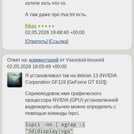
хотите хоть что-то.
А там даже про riva tnt есть.
firkax
★★★★★
02.05.2026 19:48:40 +00:00
Ответить
Ссылка
Ответ на:
комментарий
от Vsevolod-linuxoid
02.05.2026 18:05:49 +00:00
Я устанавливал так на debian 13 (NVIDIA
Corporation GF119 [GeForce GT 610])
Серию/кодовое имя графического
процессора NVIDIA (GPU) установленной
видеокарты обычно можно определить с
помощью команды lspci.
lspci -nn | egrep -i
"3d|display|vga"