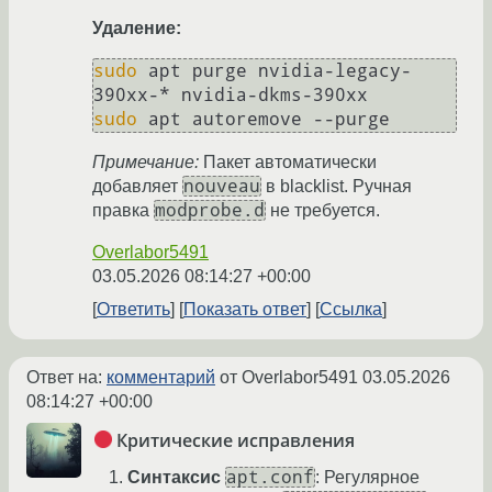
Удаление:
sudo
 apt purge nvidia-legacy-
sudo
Примечание:
Пакет автоматически
nouveau
добавляет
в blacklist. Ручная
modprobe.d
правка
не требуется.
Overlabor5491
03.05.2026 08:14:27 +00:00
Ответить
Показать ответ
Ссылка
Ответ на:
комментарий
от Overlabor5491
03.05.2026
08:14:27 +00:00
Критические исправления
apt.conf
Синтаксис
: Регулярное