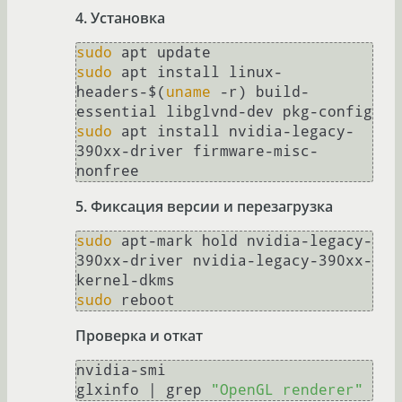
4. Установка
sudo
sudo
 apt install linux-
headers-$(
uname
 -r) build-
sudo
 apt install nvidia-legacy-
390xx-driver firmware-misc-
5. Фиксация версии и перезагрузка
sudo
 apt-mark hold nvidia-legacy-
390xx-driver nvidia-legacy-390xx-
sudo
Проверка и откат
nvidia-smi

glxinfo | grep 
"OpenGL renderer"