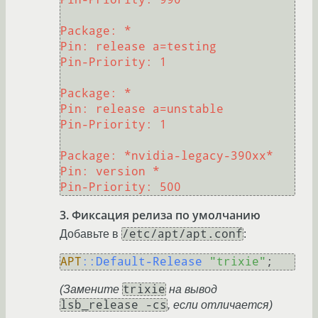
Package: *
Pin: release a=testing
Pin-Priority: 1
Package: *
Pin: release a=unstable
Pin-Priority: 1
Package: *nvidia-legacy-390xx*
Pin: version *
Pin-Priority: 500
3. Фиксация релиза по умолчанию
/etc/apt/apt.conf
Добавьте в
:
APT
:
:Default-Release
"trixie"
trixie
(Замените
на вывод
lsb_release -cs
, если отличается)