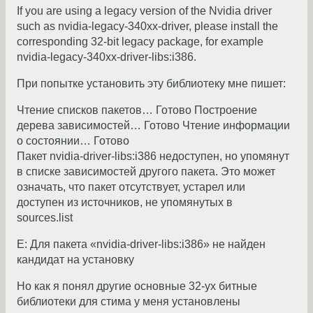
If you are using a legacy version of the Nvidia driver
such as nvidia-legacy-340xx-driver, please install the
corresponding 32-bit legacy package, for example
nvidia-legacy-340xx-driver-libs:i386.
При попытке установить эту библиотеку мне пишет:
Чтение списков пакетов… Готово Построение
дерева зависимостей… Готово Чтение информации
о состоянии… Готово
Пакет nvidia-driver-libs:i386 недоступен, но упомянут
в списке зависимостей другого пакета. Это может
означать, что пакет отсутствует, устарел или
доступен из источников, не упомянутых в
sources.list
E: Для пакета «nvidia-driver-libs:i386» не найден
кандидат на установку
Но как я понял другие основные 32-ух битные
библиотеки для стима у меня установлены