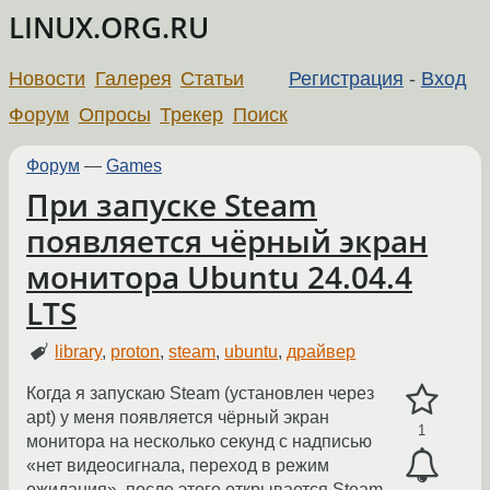
LINUX.ORG.RU
Новости
Галерея
Статьи
Регистрация
-
Вход
Форум
Опросы
Трекер
Поиск
Форум
—
Games
При запуске Steam
появляется чёрный экран
монитора Ubuntu 24.04.4
LTS
library
,
proton
,
steam
,
ubuntu
,
драйвер
Когда я запускаю Steam (установлен через
apt) у меня появляется чёрный экран
1
монитора на несколько секунд с надписью
«нет видеосигнала, переход в режим
ожидания», после этого открывается Steam.