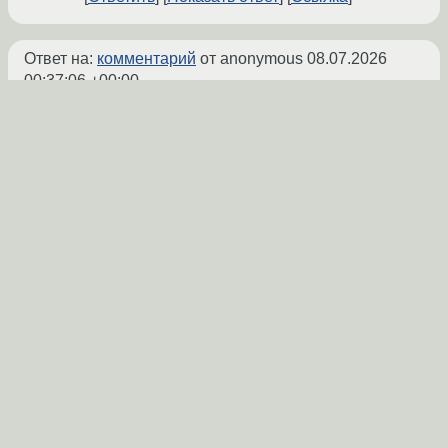
Ответ на:
комментарий
от anonymous
08.07.2026
00:37:06 +00:00
Я поставил новейший драйвер и 32-ух
битные библиотеки у меня установились, но
это всёравно не помогло и стим на linux
запускался с чёрным экраном. Я
попробовал перейти с X11 на Wayland,
теперь Steam вместе с играми запускаются
у меня отлично и без чёрного экрана. Но на
Wayland у меня кучу багов, приложения по
типу discord лагают и виснут
kjfor
09.07.2026 14:02:58 +00:00
автор топика
Ответить
Ссылка
Ответ на:
комментарий
от kjfor
08.07.2026 00:25:06