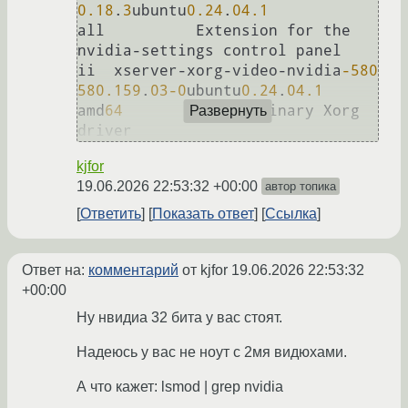
0.18
.
3
ubuntu
0.24
.
04.1
all          Extension for the 
nvidia-settings control panel

ii  xserver-xorg-video-nvidia
-580
580.159
.
03
-0
ubuntu
0.24
.
04.1
amd
64
        NVIDIA binary Xorg 
Развернуть
kjfor
19.06.2026 22:53:32 +00:00
автор топика
Ответить
Показать ответ
Ссылка
Ответ на:
комментарий
от kjfor
19.06.2026 22:53:32
+00:00
Ну нвидиа 32 бита у вас стоят.
Надеюсь у вас не ноут с 2мя видюхами.
А что кажет: lsmod | grep nvidia