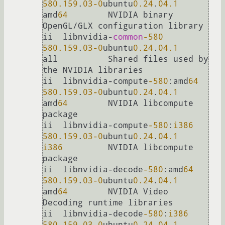
580.159
.
03
-0
ubuntu
0.24
.
04.1
amd
64
        NVIDIA binary 
OpenGL/GLX configuration library

ii  libnvidia-
common
-580
580.159
.
03
-0
ubuntu
0.24
.
04.1
all          Shared files used by 
the NVIDIA libraries

ii  libnvidia-compute
-580
:amd
64
580.159
.
03
-0
ubuntu
0.24
.
04.1
amd
64
        NVIDIA libcompute 
package

ii  libnvidia-compute
-580
:
i386
580.159
.
03
-0
ubuntu
0.24
.
04.1
i386
         NVIDIA libcompute 
package

ii  libnvidia-decode
-580
:amd
64
580.159
.
03
-0
ubuntu
0.24
.
04.1
amd
64
        NVIDIA Video 
Decoding runtime libraries

ii  libnvidia-decode
-580
:
i386
580.159
.
03
-0
ubuntu
0.24
.
04.1