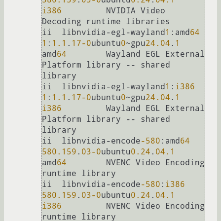
i386
         NVIDIA Video 
Decoding runtime libraries

ii  libnvidia-egl-wayland
1
:amd
64
1
:
1.1
.
17
-0
ubuntu
0
~gpu
24.04
.
1
amd
64
        Wayland EGL External 
Platform library -- shared 
library

ii  libnvidia-egl-wayland
1
:
i386
1
:
1.1
.
17
-0
ubuntu
0
~gpu
24.04
.
1
i386
         Wayland EGL External 
Platform library -- shared 
library

ii  libnvidia-encode
-580
:amd
64
580.159
.
03
-0
ubuntu
0.24
.
04.1
amd
64
        NVENC Video Encoding 
runtime library

ii  libnvidia-encode
-580
:
i386
580.159
.
03
-0
ubuntu
0.24
.
04.1
i386
         NVENC Video Encoding 
runtime library
