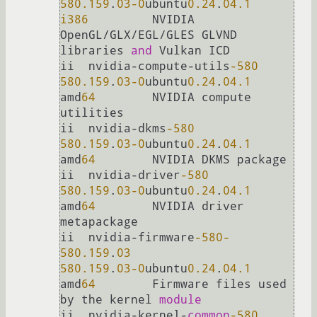
580.159
.
03
-0
ubuntu
0.24
.
04.1
i386
         NVIDIA 
OpenGL/GLX/EGL/GLES GLVND 
libraries 
and
 Vulkan ICD

ii  nvidia-compute-utils
-580
580.159
.
03
-0
ubuntu
0.24
.
04.1
amd
64
        NVIDIA compute 
utilities

ii  nvidia-dkms
-580
580.159
.
03
-0
ubuntu
0.24
.
04.1
amd
64
        NVIDIA DKMS package

ii  nvidia-driver
-580
580.159
.
03
-0
ubuntu
0.24
.
04.1
amd
64
        NVIDIA driver 
metapackage

ii  nvidia-firmware
-580
-
580.159
.
03
580.159
.
03
-0
ubuntu
0.24
.
04.1
amd
64
        Firmware files used 
by the kernel 
module
ii  nvidia-kernel-
common
-580