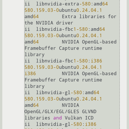
ii  libnvidia-extra
-580
:amd
64
580.159
.
03
-0
ubuntu
0.24
.
04.1
amd
64
        Extra libraries for 
the NVIDIA driver

ii  libnvidia-fbc
1
-580
:amd
64
580.159
.
03
-0
ubuntu
0.24
.
04.1
amd
64
        NVIDIA OpenGL-based 
Framebuffer Capture runtime 
library

ii  libnvidia-fbc
1
-580
:
i386
580.159
.
03
-0
ubuntu
0.24
.
04.1
i386
         NVIDIA OpenGL-based 
Framebuffer Capture runtime 
library

ii  libnvidia-gl
-580
:amd
64
580.159
.
03
-0
ubuntu
0.24
.
04.1
amd
64
        NVIDIA 
OpenGL/GLX/EGL/GLES GLVND 
libraries 
and
 Vulkan ICD

ii  libnvidia-gl
-580
:
i386