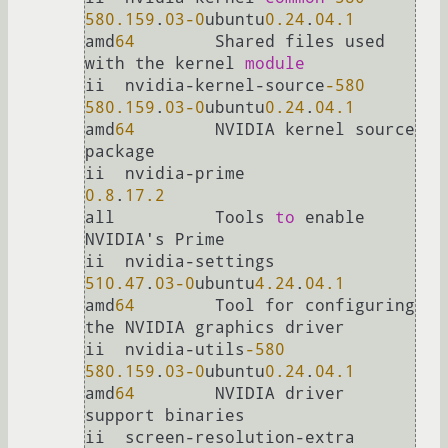
580.159
.
03
-0
ubuntu
0.24
.
04.1
amd
64
        Shared files used 
with the kernel 
module
ii  nvidia-kernel-source
-580
580.159
.
03
-0
ubuntu
0.24
.
04.1
amd
64
        NVIDIA kernel source 
package

ii  nvidia-prime             
0.8
.
17.2
all          Tools 
to
 enable 
NVIDIA's Prime

ii  nvidia-settings        
510.47
.
03
-0
ubuntu
4.24
.
04.1
amd
64
        Tool for configuring 
the NVIDIA graphics driver

ii  nvidia-utils
-580
580.159
.
03
-0
ubuntu
0.24
.
04.1
amd
64
        NVIDIA driver 
support binaries

ii  screen-resoluti