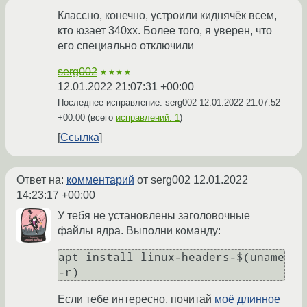
Классно, конечно, устроили киднячёк всем,
кто юзает 340xx. Более того, я уверен, что
его специально отключили
serg002
★★★★
12.01.2022 21:07:31 +00:00
Последнее исправление: serg002
12.01.2022 21:07:52
+00:00
(всего
исправлений: 1
)
Ссылка
Ответ на:
комментарий
от serg002
12.01.2022
14:23:17 +00:00
У тебя не установлены заголовочные
файлы ядра. Выполни команду:
apt install linux-headers-$(uname 
Если тебе интересно, почитай
моё длинное