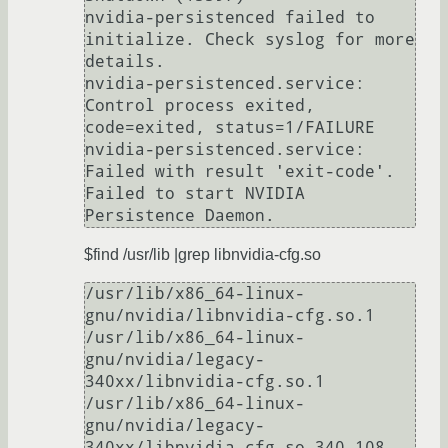
nvidia-persistenced failed to 
initialize. Check syslog for more 
details.

nvidia-persistenced.service: 
Control process exited, 
code=exited, status=1/FAILURE

nvidia-persistenced.service: 
Failed with result 'exit-code'.

Failed to start NVIDIA 
$find /usr/lib |grep libnvidia-cfg.so
/usr/lib/x86_64-linux-
gnu/nvidia/libnvidia-cfg.so.1

/usr/lib/x86_64-linux-
gnu/nvidia/legacy-
340xx/libnvidia-cfg.so.1

/usr/lib/x86_64-linux-
gnu/nvidia/legacy-
340xx/libnvidia-cfg.so.340.108
