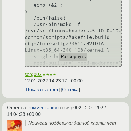
   echo >&2 ;                                                   
\

   /bin/false)

   /usr/bin/make -f 
/usr/src/linux-headers-5.10.0-10-
common/scripts/Makefile.build 
obj=/tmp/selfgz73611/NVIDIA-
Linux-x86_64-340.108/kernel \

   single-build= \

Развернуть
serg002
★★★★
12.01.2022 14:23:17 +00:00
Показать ответ
Ссылка
Ответ на:
комментарий
от serg002
12.01.2022
14:04:23 +00:00
Nouveau поддержки данной карты нет