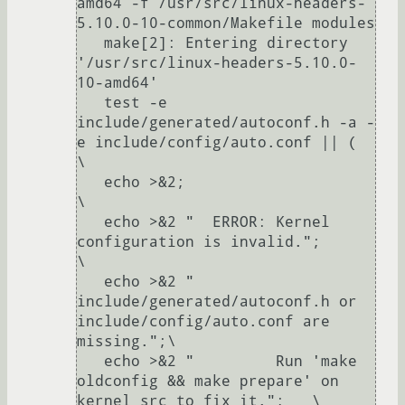
amd64 -f /usr/src/linux-headers-
5.10.0-10-common/Makefile modules

   make[2]: Entering directory 
'/usr/src/linux-headers-5.10.0-
10-amd64'

   test -e 
include/generated/autoconf.h -a -
e include/config/auto.conf || (             
\

   echo >&2;                                                    
\

   echo >&2 "  ERROR: Kernel 
configuration is invalid.";                
\

   echo >&2 "         
include/generated/autoconf.h or 
include/config/auto.conf are 
missing.";\

   echo >&2 "         Run 'make 
oldconfig && make prepare' on 
kernel src to fix it.";   \
