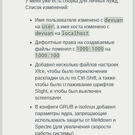
У меня уже есть сборка для личных нужд.
Список изменений:
devuan
Имя пользователя изменено с
user
на
, а имя хоста изменено с
devuan
localhost
на
Дефолтные права на создаваемые
1000:1000
файлы поменял с
на
1000:100
Добавил несколько файлов настроек
Xfce, чтобы было переключение
раскладки us,ru по Ctrl-Shift, а также
чтобы было сглаживание шрифтов
Slight, и чтобы был выключен
screensaver.
В конфиги GRUB и isolinux добавил
параметры ядра, запрещающие
использовать защиты от Meltdown и
Spectre (для увеличения скорости
работы системы)