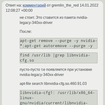
Ответ на:
комментарий
от gremlin_the_red
14.01.2022
12:08:27 +00:00
не стоит. Это ставится из пакета nvidia-
legacy-340xx-driver
После:
apt-get remove --purge -y nvidia-
find /usr/lib |grep libnvidia-
пусто-пусто т.е появляется при установке
nvidia-legacy-340xx-driver
apt-file search libnvidia-cfg.so.460.91.03
libnvidia-cfg1: /usr/lib/x86_64-
linux-
gnu/nvidia/current/libnvidia-