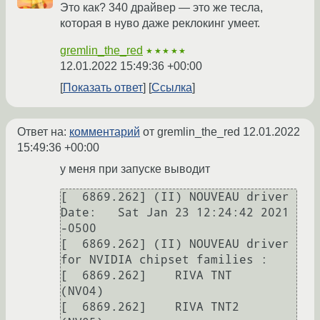
Это как? 340 драйвер — это же тесла,
которая в нуво даже реклокинг умеет.
gremlin_the_red
★★★★★
12.01.2022 15:49:36 +00:00
Показать ответ
Ссылка
Ответ на:
комментарий
от gremlin_the_red
12.01.2022
15:49:36 +00:00
у меня при запуске выводит
[  6869.262] (II) NOUVEAU driver 
Date:   Sat Jan 23 12:24:42 2021 
-0500

[  6869.262] (II) NOUVEAU driver 
for NVIDIA chipset families :

[  6869.262] 	RIVA TNT            
(NV04)

[  6869.262] 	RIVA TNT2           