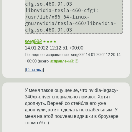
cfg.so.460.91.03

libnvidia-tesla-460-cfg1: 
/usr/lib/x86_64-linux-
gnu/nvidia/tesla-460/libnvidia-
serg002
★★★★
14.01.2022 12:12:51 +00:00
Последнее исправление: serg002
14.01.2022 12:20:14
+00:00
(всего
исправлений: 3
)
Ссылка
У меня такое ощущение, что nvidia-legacy-
340xx-driver специально ломают. Хотят
дропнуть. Верней со стейбла его уже
дропнули, хотят сделать неюзабельным. У
меня на этой nouveau видяшки в броузере
тормозЯт :(