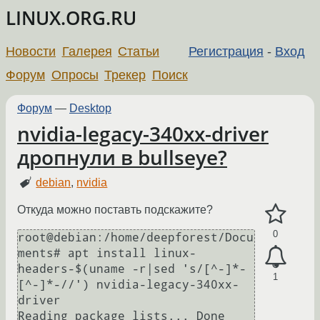
LINUX.ORG.RU
Новости
Галерея
Статьи
Регистрация
-
Вход
Форум
Опросы
Трекер
Поиск
Форум
—
Desktop
nvidia-legacy-340xx-driver
дропнули в bullseye?
debian
,
nvidia
Откуда можно поставть подскажите?
0
root@debian:/home/deepforest/Docu
ments# apt install linux-
headers-$(uname -r|sed 's/[^-]*-
1
[^-]*-//') nvidia-legacy-340xx-
driver

Reading package lists... Done
