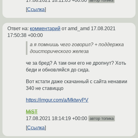
17.08.2021 18:11:05 +00:00
автор топика
Ссылка
Ответ на:
комментарий
от amd_amd
17.08.2021
17:50:38 +00:00
а я помнишь чего говорил? + поддержка
доисторического железа
че за бред? А там они его не дропнут? Хоть
беди и обновляйся до сида.
Вот кстати даже скачанный с сайта ненавии
340 не ставиццо
https://imgur.com/a/MktwyPV
MiST
17.08.2021 18:14:19 +00:00
автор топика
Ссылка