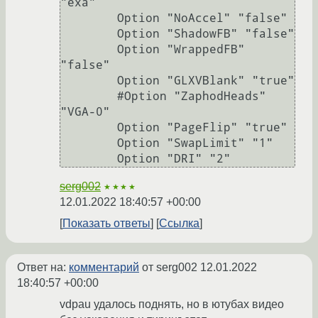
"exa"

        Option "NoAccel" "false"

        Option "ShadowFB" "false"

        Option "WrappedFB" 
"false"

        Option "GLXVBlank" "true"

        #Option "ZaphodHeads" 
"VGA-0"

        Option "PageFlip" "true"

        Option "SwapLimit" "1"

serg002
★★★★
12.01.2022 18:40:57 +00:00
Показать ответы
Ссылка
Ответ на:
комментарий
от serg002
12.01.2022
18:40:57 +00:00
vdpau удалось поднять, но в ютубах видео