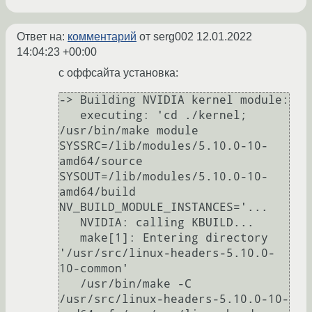
Ответ на:
комментарий
от serg002
12.01.2022
14:04:23 +00:00
c оффсайта установка:
-> Building NVIDIA kernel module:

   executing: 'cd ./kernel; 
/usr/bin/make module 
SYSSRC=/lib/modules/5.10.0-10-
amd64/source 
SYSOUT=/lib/modules/5.10.0-10-
amd64/build 
NV_BUILD_MODULE_INSTANCES='...

   NVIDIA: calling KBUILD...

   make[1]: Entering directory 
'/usr/src/linux-headers-5.10.0-
10-common'

   /usr/bin/make -C 
/usr/src/linux-headers-5.10.0-10-