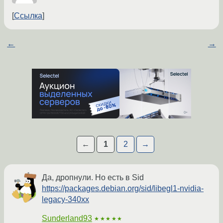
Ссылка
←
→
←
1
2
→
Да, дропнули. Но есть в Sid
https://packages.debian.org/sid/libegl1-nvidia-
legacy-340xx
Sunderland93
★★★★★