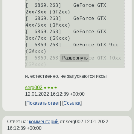
[  6869.263] 	GeForce GTX 
2xx/3xx (GT2xx)

[  6869.263] 	GeForce GTX 
4xx/5xx (GFxxx)

[  6869.263] 	GeForce GTX 
6xx/7xx (GKxxx)

[  6869.263] 	GeForce GTX 9xx     
(GMxxx)

[  6869.263] 	GeForce GTX 10xx    
Развернуть
и, естественно, не запускаются иксы
serg002
★★★★
12.01.2022 16:12:39 +00:00
Показать ответ
Ссылка
Ответ на:
комментарий
от serg002
12.01.2022
16:12:39 +00:00