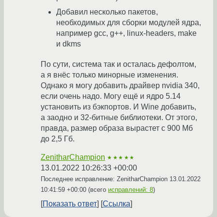
Добавил несколько пакетов,
необходимых для сборки модулей ядра,
например gcc, g++, linux-headers, make
и dkms
По сути, система так и осталась дефолтом,
а я внёс только минорные изменения.
Однако я могу добавить драйвер nvidia 340,
если очень надо. Могу ещё и ядро 5.14
установить из бэкпортов. И Wine добавить,
а заодно и 32-битные библиотеки. От этого,
правда, размер образа вырастет с 900 Мб
до 2,5 Гб.
ZenitharChampion
★★★★★
13.01.2022 10:26:33 +00:00
Последнее исправление: ZenitharChampion
13.01.2022
10:41:59 +00:00
(всего
исправлений: 8
)
Показать ответ
Ссылка