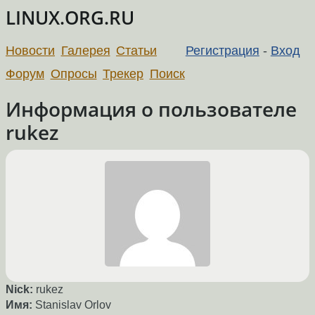
LINUX.ORG.RU
Новости
Галерея
Статьи
Регистрация
-
Вход
Форум
Опросы
Трекер
Поиск
Информация о пользователе
rukez
Nick:
rukez
Имя:
Stanislav Orlov