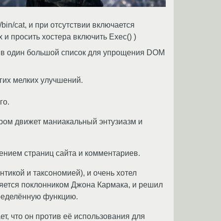
bin/cat, и при отсутствии включается
и просить хостера включить Exec() )
 в один большой список для упрощения DOM
гих мелких улучшений.
го.
ором движет маниакальный энтузиазм и
ением страниц сайта и комментариев.
икой и таксономией), и очень хотел
ляется поклонником Джона Кармака, и решил
пределённую функцию.
ет, что он против её использования для