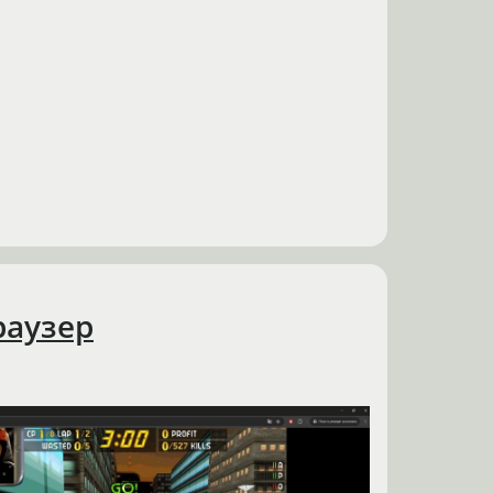
раузер