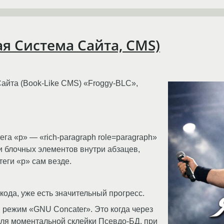
ая Система Сайта, CMS)
айта (Book-Like CMS) «Froggy-BLC»,
га «p» — «rich-paragraph role=paragraph»
и блочных элементов внутри абзацев,
теги «p» сам везде.
кода, уже есть значительный прогресс.
режим «GNU Concater». Это когда через
 для моментальной склейки Псевдо-БД, при