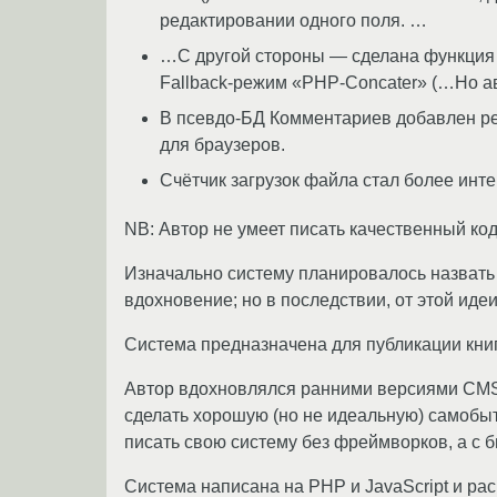
редактировании одного поля. …
…С другой стороны — сделана функция пров
Fallback-режим «PHP-Concater» (…Но авт
В псевдо-БД Комментариев добавлен р
для браузеров.
Счётчик загрузок файла стал более инте
NB: Автор не умеет писать качественный код
Изначально систему планировалось назвать 
вдохновение; но в последствии, от этой иде
Система предназначена для публикации кни
Автор вдохновлялся ранними версиями CMSim
сделать хорошую (но не идеальную) самобыт
писать свою систему без фреймворков, а с 
Система написана на PHP и JavaScript и рас