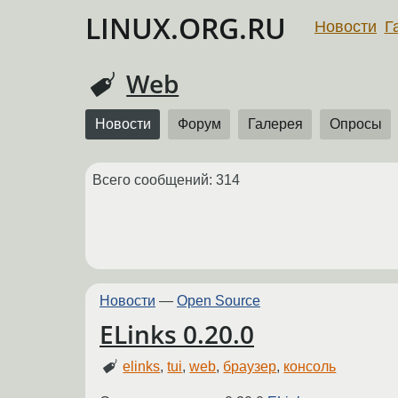
LINUX.ORG.RU
Новости
Г
Web
Новости
Форум
Галерея
Опросы
Всего сообщений: 314
Новости
—
Open Source
ELinks 0.20.0
elinks
,
tui
,
web
,
браузер
,
консоль