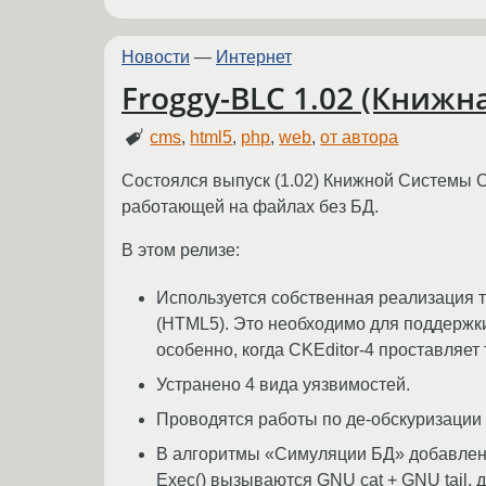
Новости
—
Интернет
Froggy-BLC 1.02 (Книжн
cms
,
html5
,
php
,
web
,
от автора
Состоялся выпуск (1.02) Книжной Системы С
работающей на файлах без БД.
В этом релизе:
Используется собственная реализация те
(HTML5). Это необходимо для поддержк
особенно, когда CKEditor-4 проставляет 
Устранено 4 вида уязвимостей.
Проводятся работы по де-обскуризации 
В алгоритмы «Симуляции БД» добавлен 
Exec() вызываются GNU cat + GNU tail,