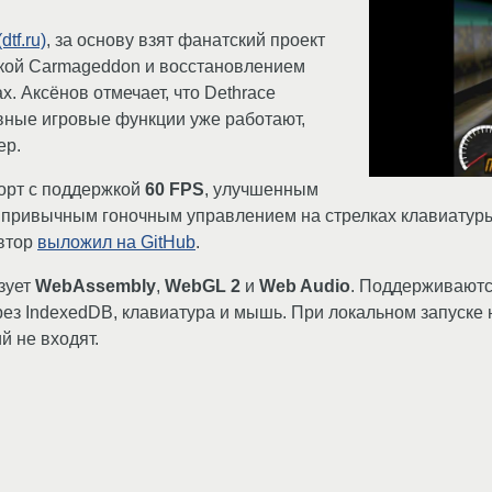
dtf.ru)
, за основу взят фанатский проект
кой Carmageddon и восстановлением
. Аксёнов отмечает, что Dethrace
вные игровые функции уже работают,
ер.
порт с поддержкой
60 FPS
, улучшенным
 привычным гоночным управлением на стрелках клавиатур
автор
выложил на GitHub
.
зует
WebAssembly
,
WebGL 2
и
Web Audio
. Поддерживаются
ез IndexedDB, клавиатура и мышь. При локальном запуске
 не входят.