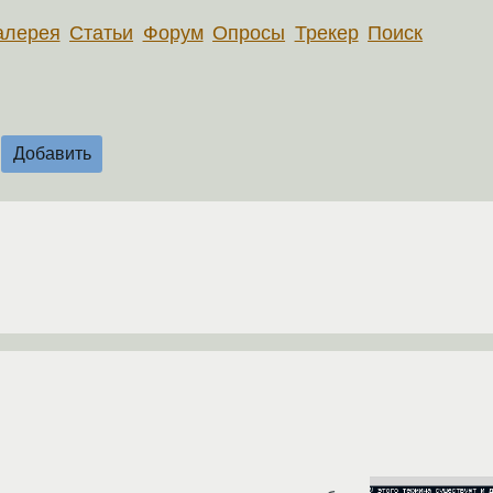
алерея
Статьи
Форум
Опросы
Трекер
Поиск
Добавить