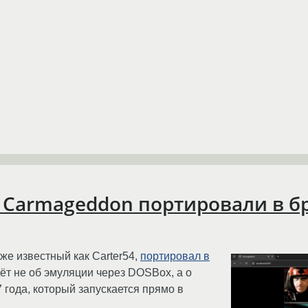
: Carmageddon портировали в б
же известный как Carter54,
портировал в
дёт не об эмуляции через DOSBox, а о
 года, который запускается прямо в