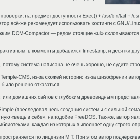
ерки, на предмет доступности Exec() + /usr/bin/tail + /usr/
ор всё-же рекомендует использовать хостинги с GNU/Linux 
ежим DOM-Compactor — рядом стоящие «ul» схлопываются
рактивным, в комменты добавился timestamp, и десятки дру
, потому система написана не очень хорошо, не судите стро
Temple-CMS, из-за схожей истории: из-за шизофрении авт
и было решено отказаться.
г, или домашних сайтов с глубоким древовидным представл
ple (преследовал цель создания системы с сильной семант
ную «вещь в себе», наподобие FreeDOS. Так-же, автор яв
библиотеками, каждая из которых выполняет одну строго-о
пространяется по лицензии MIT. При этом автор подчёркива