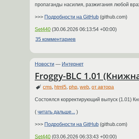
пропаганды насилия, разжигания любой вра
>>>
Подробности на GitHub
(github.com)
Set440
(
30.06.2026 06:13:54 +00:00
)
35 комментариев
Новости
—
Интернет
Froggy-BLC 1.01 (Книжн
cms
,
html5
,
php
,
web
,
от автора
Состоялся корректирующий выпуск (1.01) К
(
читать дальше...
)
>>>
Подробности на GitHub
(github.com)
Set440
(
03.06.2026 06:33:43 +00:00
)