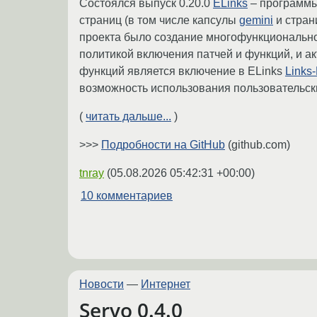
Состоялся выпуск 0.20.0
ELinks
– программы
страниц (в том числе капсулы
gemini
и стра
проекта было создание многофункциональног
политикой включения патчей и функций, и ак
функций является включение в ELinks
Links
возможность использования пользовательски
(
читать дальше...
)
>>>
Подробности на GitHub
(github.com)
tnray
(
05.08.2026 05:42:31 +00:00
)
10 комментариев
Новости
—
Интернет
Servo 0.4.0