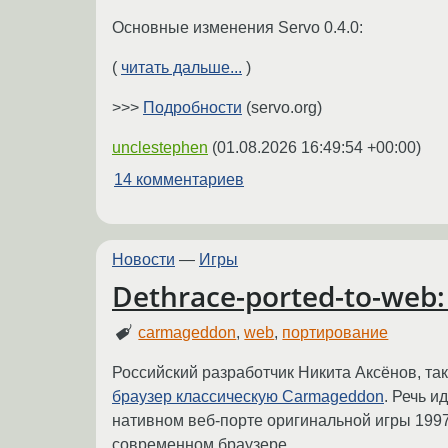
Основные изменения Servo 0.4.0:
(
читать дальше...
)
>>>
Подробности
(servo.org)
unclestephen
(
01.08.2026 16:49:54 +00:00
)
14 комментариев
Новости
—
Игры
Dethrace-ported-to-web
carmageddon
,
web
,
портирование
Российский разработчик Никита Аксёнов, так
браузер классическую Carmageddon
. Речь и
нативном веб-порте оригинальной игры 1997
современном браузере.