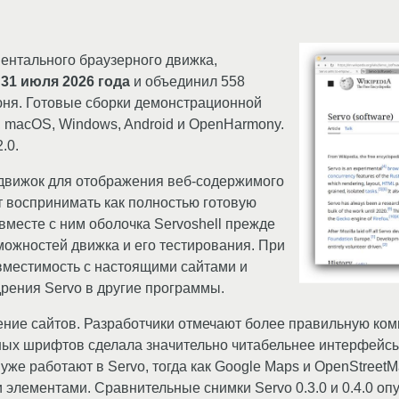
нтального браузерного движка,
я
31 июля 2026 года
и объединил 558
юня. Готовые сборки демонстрационной
, macOS, Windows, Android и OpenHarmony.
.0.
 движок для отображения веб-содержимого
т воспринимать как полностью готовую
вместе с ним оболочка Servoshell прежде
можностей движка и его тестирования. При
вместимость с настоящими сайтами и
ения Servo в другие программы.
ение сайтов. Разработчики отмечают более правильную комп
х шрифтов сделала значительно читабельнее интерфейсы Zu
же работают в Servo, тогда как Google Maps и OpenStreet
элементами. Сравнительные снимки Servo 0.3.0 и 0.4.0 о