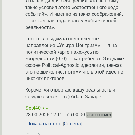
Я навсегда для себя решил, что не приму
такие условия этого «естественного хода
событий». И именно из таких соображений,
— я стал навсегда врагом «объективной
реальности».
Тоесть, я выдумал политическое
направление «Ультра-Центризм» — я на
политической карте нахожусь по
координатам (0, 0) — как ребёнок. Это даже
скорее Political-Agnostic идеология, так-как
это не движение, потому что в этой идее нет
никаких векторов.
Короче, «я отвергаю вашу реальность и
создаю свою» — (c) Adam Savage.
Set440
★★
28.03.2026 12:11:17 +00:00
автор топика
Показать ответ
Ссылка