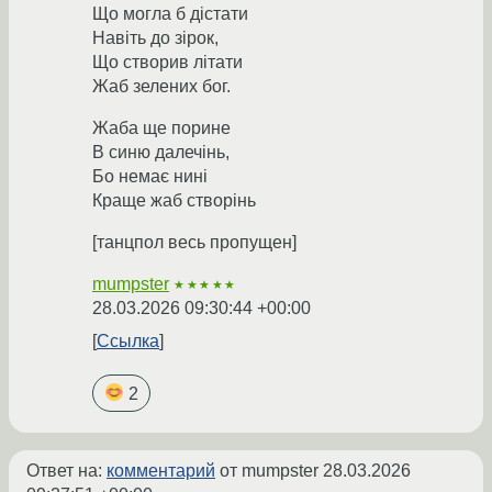
Що могла б дiстати
Hавiть до зiрок,
Що створив лiтати
Жаб зелених бог.
Жаба ще порине
В синю далечiнь,
Бо немає нинi
Краще жаб створiнь
[танцпол весь пропущен]
mumpster
★★★★★
28.03.2026 09:30:44 +00:00
Ссылка
2
Ответ на:
комментарий
от mumpster
28.03.2026