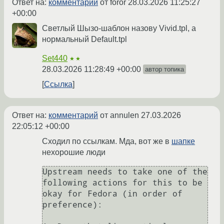
Ответ на:
комментарий
от foror
28.03.2026 11:25:27
+00:00
Светлый Шызо-шаблон назову Vivid.tpl, а
нормальный Default.tpl
Set440
★★
28.03.2026 11:28:49 +00:00
автор топика
Ссылка
Ответ на:
комментарий
от annulen
27.03.2026
22:05:12 +00:00
Сходил по ссылкам. Мда, вот же в
шапке
нехорошие люди
Upstream needs to take one of the 
following actions for this to be 
okay for Fedora (in order of 
preference):
