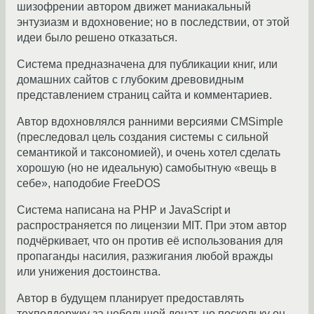
шизофрении автором движет маниакальный
энтузиазм и вдохновение; но в последствии, от этой
идеи было решено отказаться.
Система предназначена для публикации книг, или
домашних сайтов с глубоким древовидным
представлением страниц сайта и комментариев.
Автор вдохновлялся ранними версиями CMSimple
(преследовал цель создания системы с сильной
семантикой и таксономией), и очень хотел сделать
хорошую (но не идеальную) самобытную «вещь в
себе», наподобие FreeDOS
Система написана на PHP и JavaScript и
распространяется по лицензии MIT. При этом автор
подчёркивает, что он против её использования для
пропаганды насилия, разжигания любой вражды
или унижения достоинства.
Автор в будущем планирует предоставлять
техподдержку за небольшой донат, но поскольку он