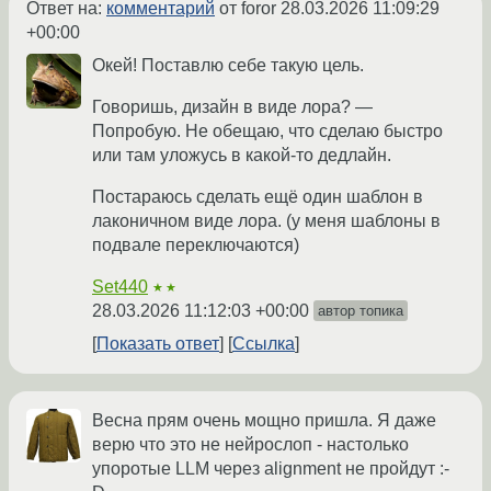
Ответ на:
комментарий
от foror
28.03.2026 11:09:29
+00:00
Окей! Поставлю себе такую цель.
Говоришь, дизайн в виде лора? —
Попробую. Не обещаю, что сделаю быстро
или там уложусь в какой-то дедлайн.
Постараюсь сделать ещё один шаблон в
лаконичном виде лора. (у меня шаблоны в
подвале переключаются)
Set440
★★
28.03.2026 11:12:03 +00:00
автор топика
Показать ответ
Ссылка
Весна прям очень мощно пришла. Я даже
верю что это не нейрослоп - настолько
упоротые LLM через alignment не пройдут :-