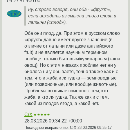
09:27:51 +00:00
ну, строго говоря, они оба - «фрукт»,
если исходить из смысла этого слова в
латыни («плод»).
Оба они плод, да. При этом в русском слово
«фрукт» давно имеет другое значение (в
отличие от латыни или даже английского
fruit) и не является научным термином
вообще, только бытовым/кулинарным (как и
овощ). Но с этим никаких проблем нет ни у
биолога ни у обываетя, точно так же как и с
тем, что и жаба и лягушка — земноводные
(или позвоночные, или вообще животные).
Проблема возникает именно с тем, кто
жаба, а кто лягушка. Так же как и с тем,
какой из плодов ягода, а какой нет.
CrX
★★★★★
28.03.2026 09:34:22 +00:00
Последнее исправление: CrX
28.03.2026 09:35:17