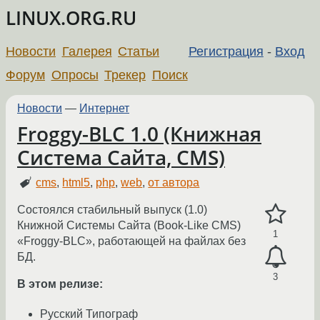
LINUX.ORG.RU
Новости
Галерея
Статьи
Регистрация
-
Вход
Форум
Опросы
Трекер
Поиск
Новости
—
Интернет
Froggy-BLC 1.0 (Книжная
Система Сайта, CMS)
cms
,
html5
,
php
,
web
,
от автора
Состоялся стабильный выпуск (1.0)
Книжной Системы Сайта (Book-Like CMS)
1
«Froggy-BLC», работающей на файлах без
БД.
3
В этом релизе:
Русский Типограф