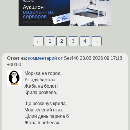
←
1
2
3
4
→
Ответ на:
комментарий
от Set440
28.03.2026 09:17:18
+00:00
Морква на городi,
У саду бджола.
Жаба на болотi
Крила розвела.
Що розкинув крила,
Мов зелений птах
Цiлий день парила б
Жаба в небесах.