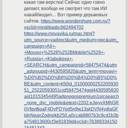
какая там верстка! Сейчас одно говно
делают, вообще не смотрят что там ИИ
навайбкодил… Вот пример дерьмовых
сайтов.
https://www.wondershare.com.ru/?
ysclid=mnditlaqbc662494702
https://www.movavika.ru/mac.html?
utm_source=yadirect&utm_medium=ppc&utm_
campaign=All+-
+Movavi+%2528%252BMobile%2529+-
+Russia+-+Klabukova+-
+SEARCH&utm_campaignid=58475474&utm
_adgroupid=4430595820&utm_term=movavi+
%D0%B2%D0%B8%D0%B4%D0%B5%D0%
BE&utm_content=k50id_01000000252205930
51_25220593051cid58475474gid4430595820
aid10153454495adpnopospremium1srcsearch
_none_dvc_mobile&etext=2202.eJwyvXMhGR
0VfqvI6oaF4DyPDYpjt5n9w13skDVN4ydlaGF
ldnNpanZodnpkb250.a0ccab8807b3c9cd1b3b
a754813600cf3e91839d&yclid=76389334150
15481343