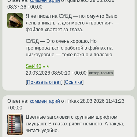
Ответ на:
комментарий
от qulinxao3
29.03.2026
08:37:36 +00:00
Я не писал на СУБД — потому-что было
лень вникать, а для моего «творения» —
файлов хватает за-глаза.
СУБД — Это очень хорошо. Но
тренироваться с работой в файлах на
низкоуровне — тоже важно и полезно.
Set440
★★
29.03.2026 08:50:10 +00:00
автор топика
Показать ответ
Ссылка
Ответ на:
комментарий
от firkax
28.03.2026 11:41:23
+00:00
Цветные заголовки с крупным шрифтом
смущают. В глазах рябит немного. А так да,
читать удобно.