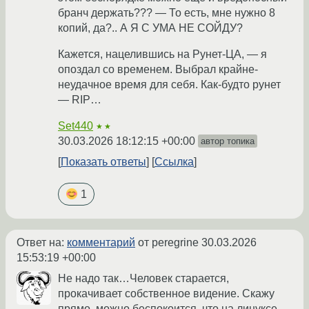
бранч держать??? — То есть, мне нужно 8
копий, да?.. А Я С УМА НЕ СОЙДУ?
Кажется, нацелившись на Рунет-ЦА, — я
опоздал со временем. Выбрал крайне-
неудачное время для себя. Как-будто рунет
— RIP…
Set440
★★
30.03.2026 18:12:15 +00:00
автор топика
Показать ответы
Ссылка
1
Ответ на:
комментарий
от peregrine
30.03.2026
15:53:19 +00:00
Не надо так…Человек старается,
прокачивает собственное видение. Скажу
прямо, можно беспокоится, что на линуксе