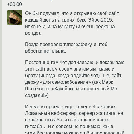
+00:00
Он бы подумал, что я открываю свой сайт
каждый день на своих: буке Эйре-2015,
ипхоне-7, и на кубунту (и очень редко на
венде).
Везде проверяю типографику, и чтоб
вёрстка не плыла.
Постоянно там чот допиливаю, и показываю
этот сайт всем своим знакомым, маме и
брату (иногда, когда апдейтю чот). Т-е, сайт
держу «для самолюбования» (как Марк
Шаттлворт: «Какой-же мы офигенный Mir
создали!»)
И у меня проект существует в 4-х копиях:
Локальный веб-сервер, сервер хостинга, на
сервере гитхаба, и в локальной папке
гитхаба… и я совсем не понимаю, как в
этом беспорядке можно ещё и вредоносный