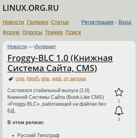
LINUX.ORG.RU
Новости
Галерея
Статьи
Регистрация
-
Вход
Форум
Опросы
Трекер
Поиск
Новости
—
Интернет
Froggy-BLC 1.0 (Книжная
Система Сайта, CMS)
cms
,
html5
,
php
,
web
,
от автора
Состоялся стабильный выпуск (1.0)
Книжной Системы Сайта (Book-Like CMS)
1
«Froggy-BLC», работающей на файлах без
БД.
3
В этом релизе:
Русский Типограф