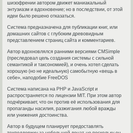
шизофрении автором движет маниакальный
энтузиазм и вдохновение; но в последствии, от этой
идеи было решено отказаться.
Система предназначена для публикации книг, или
домашних сайтов с глубоким древовидным
представлением страниц сайта и комментариев.
Автор вдохновлялся ранними версиями CMSimple
(преследовал цель создания системы с сильной
семантикой и таксономией), и очень хотел сделать
хорошую (но не идеальную) самобытную «вещь в
себе», наподобие FreeDOS
Система написана на PHP и JavaScript и
распространяется по лицензии MIT. При этом автор
подчёркивает, что он против её использования для
пропаганды насилия, разжигания любой вражды
или унижения достоинства.
Автор в будущем планирует предоставлять
техподдержку за небольшой донат, но поскольку он