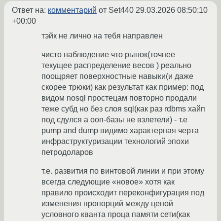
Ответ на:
комментарий
от Set440
29.03.2026 08:50:10
+00:00
тэйк не лично на тебя направлен
чисто наблюдение что рынок(точнее
текущее распределение весов ) реально
поощряет поверхностные навыки(и даже
скорее трюки) как результат как пример: под
видом nosql простецам повторно продали
теже субд но без слоя sql(как раз rdbms хайп
под сдулся а ооп-базы не взлетели) - т.е
pump and dump видимо характерная черта
инфраструктуризации технологий эпохи
петродоларов
т.е. развития по винтовой линии и при этому
всегда следующие «новое» хотя как
правило происходит переконфигурация под
изменения пропорций между ценой
условного кванта проца памяти сети(как