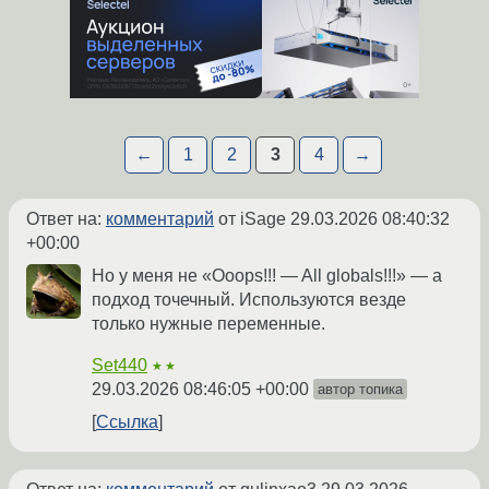
←
1
2
3
4
→
Ответ на:
комментарий
от iSage
29.03.2026 08:40:32
+00:00
Но у меня не «Ooops!!! — All globals!!!» — а
подход точечный. Используются везде
только нужные переменные.
Set440
★★
29.03.2026 08:46:05 +00:00
автор топика
Ссылка