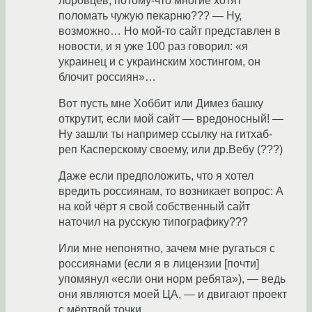
лоровцев, потому-что многие хотят
поломать чужую пекарню??? — Ну,
возможно… Но мой-то сайт представлен в
новости, и я уже 100 раз говорил: «я
украинец и с украинским хостингом, он
блочит россиян»…
Вот пусть мне Хоббит или Димез башку
открутит, если мой сайт — вредоносный! —
Ну зашли ты например ссылку на гитхаб-
реп Касперскому своему, или др.Вебу (???)
Даже если предположить, что я хотел
вредить россиянам, то возникает вопрос: А
на кой чёрт я свой собственный сайт
наточил на русскую типографику???
Или мне непонятно, зачем мне ругаться с
россиянами (если я в лицензии [почти]
упомянул «если они норм ребята»), — ведь
они являются моей ЦА, — и двигают проект
с мёртвой точки.