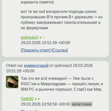
варианта памяти)
вот те же ssd воскресили подходы ранее
проигравшие B*и прочим B+ деревьям -> но
публику завораживают прилагательными а
не формулами
qulinxao3
★☆
29.03.2026 10:51:39 +00:00
Показать ответ
Ссылка
Ответ на:
комментарий
от qulinxao3
29.03.2026
10:51:39 +00:00
Так это же всё очевидно! — Уже было с
RISC’ом и Микроядрами — пришёл линукс и
IBM PC и рыночек порешал. СтарО как Мир.
Set440
★★
29.03.2026 10:56:58 +00:00
автор топика