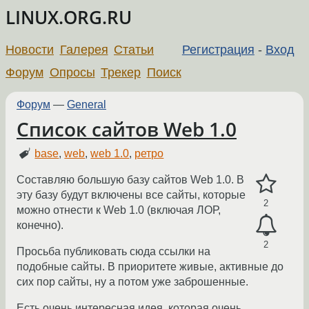
LINUX.ORG.RU
Новости
Галерея
Статьи
Регистрация
-
Вход
Форум
Опросы
Трекер
Поиск
Форум
—
General
Список сайтов Web 1.0
base
,
web
,
web 1.0
,
ретро
Составляю большую базу сайтов Web 1.0. В
эту базу будут включены все сайты, которые
2
можно отнести к Web 1.0 (включая ЛОР,
конечно).
2
Просьба публиковать сюда ссылки на
подобные сайты. В приоритете живые, активные до
сих пор сайты, ну а потом уже заброшенные.
Есть очень интересная идея, которая очень