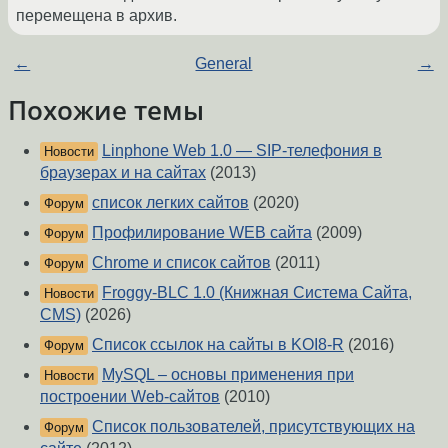
перемещена в архив.
←
General
→
Похожие темы
Linphone Web 1.0 — SIP-телефония в
Новости
браузерах и на сайтах
(2013)
список легких сайтов
(2020)
Форум
Профилирование WEB сайта
(2009)
Форум
Chrome и список сайтов
(2011)
Форум
Froggy-BLC 1.0 (Книжная Система Сайта,
Новости
CMS)
(2026)
Список ссылок на сайты в KOI8-R
(2016)
Форум
MySQL – основы применения при
Новости
построении Web-сайтов
(2010)
Список пользователей, присутствующих на
Форум