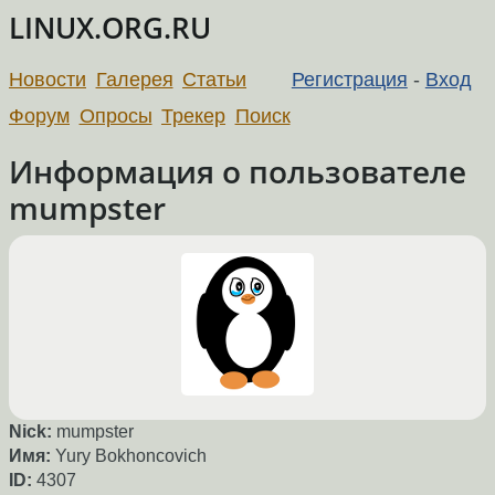
LINUX.ORG.RU
Новости
Галерея
Статьи
Регистрация
-
Вход
Форум
Опросы
Трекер
Поиск
Информация о пользователе
mumpster
Nick:
mumpster
Имя:
Yury Bokhoncovich
ID:
4307