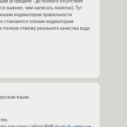
м (в пределе - до полного отсутствия
тся важнее, чем написать понятно). Тут
хорошим индикатором правильности
тро становится плохим индикатором
е полную отвязку реального качества кода
русском языке.
тек.
ном для таких сайтов PHP
было бы меньше