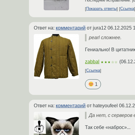
Последнее исправление: j
Показать ответы
Ссылка
Ответ на:
комментарий
от jura12
06.12.2025 
pearl сложнее.
Гениально! В цитатник 
zabbal
(
06.12.
★★★☆☆
Ссылка
1
Ответ на:
комментарий
от hateyoufeel
06.12.
Да нет, с серверов
Так себе «наброс»...