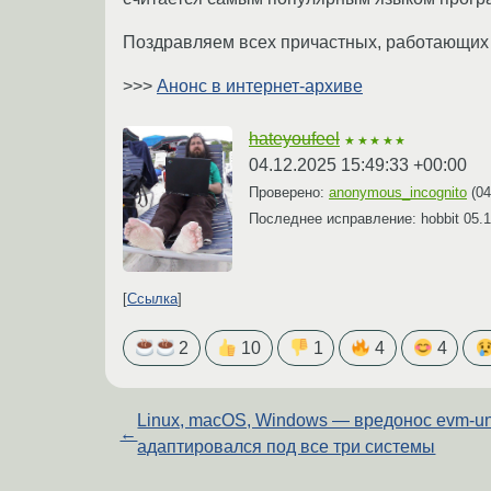
Поздравляем всех причастных, работающих 
>>>
Анонс в интернет-архиве
hateyoufeel
★★★★★
04.12.2025 15:49:33 +00:00
Проверено:
anonymous_incognito
(
04
Последнее исправление: hobbit
05.1
Ссылка
2
10
1
4
4
Linux, macOS, Windows — вредонос evm-un
←
адаптировался под все три системы