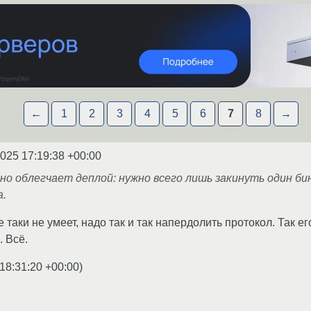
←
1
2
3
4
5
6
7
8
→
2025 17:19:38 +00:00
ьно облегчает деплой: нужно всего лишь закинуть один бин
а.
е таки не умеет, надо так и так напердолить протокол. Так 
 Всё.
18:31:20 +00:00
)