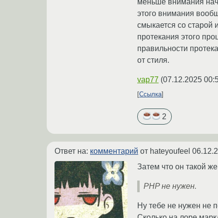
меньше внимания начи
этого внимания вообще
смыкается со старой 
протекания этого про
правильности протека
от стиля.
vap77
(
07.12.2025 00:
Ссылка
2
Ответ на:
комментарий
от hateyoufeel
06.12.
Затем что он такой же
PHP не нужен.
Ну тебе не нужен не 
Сколько на лоре марк