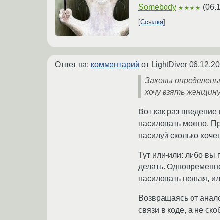
Somebody
(
06.
★★★★
Ссылка
Ответ на:
комментарий
от LightDiver
06.12.20
Законы определены 
хочу взять женщину
Вот как раз введение
насиловать можно. Пр
насилуй сколько хоче
Тут или-или: либо вы
делать. Одновременно 
насиловать нельзя, и
Возвращаясь от анало
связи в коде, а не ск