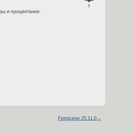
5
ры и процветания.
Ferrocene 25.11.0
→