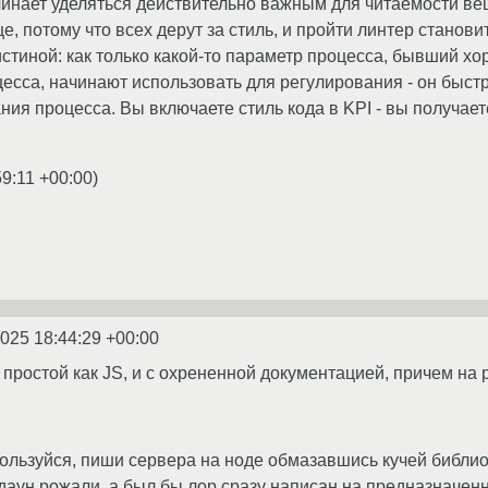
нает уделяться действительно важным для читаемости веща
, потому что всех дерут за стиль, и пройти линтер станови
истиной: как только какой-то параметр процесса, бывший 
цесса, начинают использовать для регулирования - он быс
ния процесса. Вы включаете стиль кода в KPI - вы получает
59:11 +00:00
)
2025 18:44:29 +00:00
 простой как JS, и с охрененной документацией, причем на 
пользуйся, пиши сервера на ноде обмазавшись кучей библио
даун рожали, а был бы лор сразу написан на предназначен