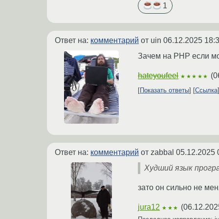
1
Ответ на:
комментарий
от uin
06.12.2025 18:
Зачем на PHP если м
hateyoufeel
(
0
★★★★★
Показать ответы
Ссылка
Ответ на:
комментарий
от zabbal
05.12.2025 
Худший язык прогр
зато он сильно не мен
jura12
(
06.12.202
★★★