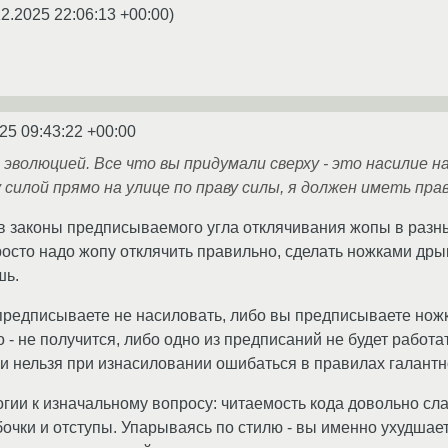
12.2025 22:06:13 +00:00
)
25 09:43:22 +00:00
эволюцией. Все что вы придумали сверху - это насилие н
 силой прямо на улице по праву силы, я должен иметь пра
 в законы предписываемого угла отклячивания жопы в разных
осто надо жопу отклячить правильно, сделать ножками дрык-
шь.
 предписываете не насиловать, либо вы предписываете но
- не получится, либо одно из предписаний не будет работат
ли нельзя при изнасиловании ошибаться в правилах галантн
гии к изначальному вопросу: читаемость кода довольно сла
обочки и отступы. Упарываясь по стилю - вы именно ухудшае