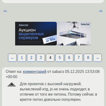
←
→
←
1
2
3
4
5
6
7
8
→
Ответ на:
комментарий
от sabacs
05.12.2025 13:53:08
+00:00
Для проектов с высокой нагрузкой,
вычислений итд, js не очень подходит, в
отличие от того же питона. Потому сейчас в
крипте питон довольно популярен.