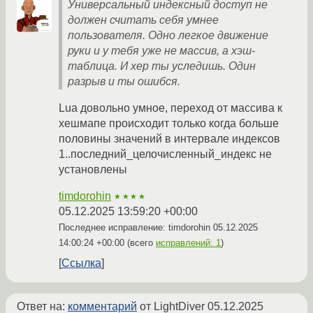
Универсальный индексный доступ не
должен считать себя умнее
пользователя. Одно легкое движение
руки и у тебя уже не массив, а хэш-
таблица. И хер ты уследишь. Один
разрыв и ты ошибся.
Lua довольно умное, переход от массива к
хешмапе происходит только когда больше
половины значений в интервале индексов
1..последний_целочисленный_индекс не
установлены
timdorohin
★★★★
05.12.2025 13:59:20 +00:00
Последнее исправление: timdorohin
05.12.2025
14:00:24 +00:00
(всего
исправлений: 1
)
Ссылка
Ответ на:
комментарий
от LightDiver
05.12.2025