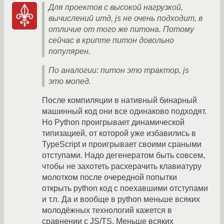
Для проектов с высокой нагрузкой,
вычислений итд, js не очень подходит, в
отличие от того же питона. Потому
сейчас в крипте питон довольно
популярен.
По аналогии: питон это трактор, js
это мопед.
После компиляции в нативный бинарный
машинный код они все одинаково подходят.
Но Python проигрывает динамической
типизацией, от которой уже избавились в
TypeScript и проигрывает своими сраными
отступами. Надо дегенератом быть совсем,
чтобы не захотеть расхерачить клавиатуру
молотком после очередной попытки
открыть python код с поехавшими отступами
и т.п. Да и вообще в python меньше всяких
молодёжных технологий кажется в
сравнении с JS/TS. Меньше всяких