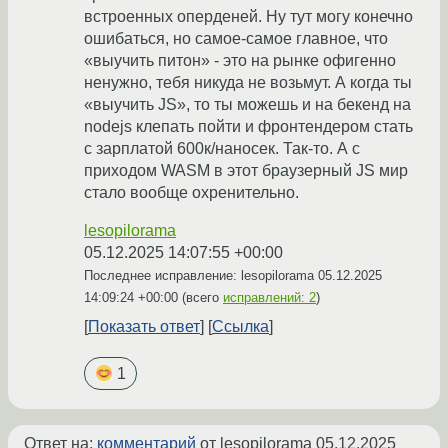
встроенных оперденей. Ну тут могу конечно
ошибаться, но самое-самое главное, что
«выучить питон» - это на рынке офигенно
ненужно, тебя никуда не возьмут. А когда ты
«выучить JS», то ты можешь и на бекенд на
nodejs клепать пойти и фронтендером стать
с зарплатой 600к/наносек. Так-то. А с
приходом WASM в этот браузерный JS мир
стало вообще охренительно.
lesopilorama
05.12.2025 14:07:55 +00:00
Последнее исправление: lesopilorama
05.12.2025
14:09:24 +00:00
(всего
исправлений: 2
)
Показать ответ
Ссылка
1
Ответ на:
комментарий
от lesopilorama
05.12.2025