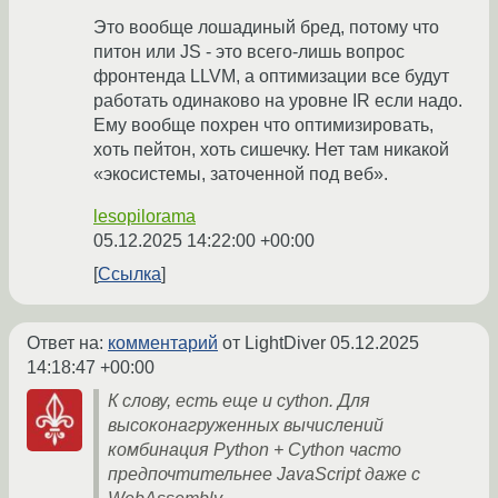
Это вообще лошадиный бред, потому что
питон или JS - это всего-лишь вопрос
фронтенда LLVM, а оптимизации все будут
работать одинаково на уровне IR если надо.
Ему вообще похрен что оптимизировать,
хоть пейтон, хоть сишечку. Нет там никакой
«экосистемы, заточенной под веб».
lesopilorama
05.12.2025 14:22:00 +00:00
Ссылка
Ответ на:
комментарий
от LightDiver
05.12.2025
14:18:47 +00:00
К слову, есть еще и cython. Для
высоконагруженных вычислений
комбинация Python + Cython часто
предпочтительнее JavaScript даже с