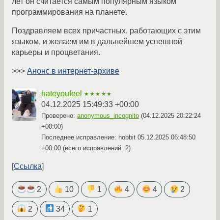
лет он считается самым популярным языком
программирования на планете.
Поздравляем всех причастных, работающих с этим
языком, и желаем им в дальнейшем успешной
карьеры и процветания.
>>>
Анонс в интернет-архиве
hateyoufeel
★★★★★
04.12.2025 15:49:33 +00:00
Проверено:
anonymous_incognito
(
04.12.2025 20:22:24
+00:00
)
Последнее исправление: hobbit
05.12.2025 06:48:50
+00:00
(всего исправлений: 2)
Ссылка
2
10
1
4
4
2
2
34
1