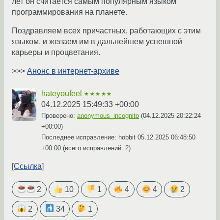
лет он считается самым популярным языком
программирования на планете.
Поздравляем всех причастных, работающих с этим
языком, и желаем им в дальнейшем успешной
карьеры и процветания.
>>>
Анонс в интернет-архиве
hateyoufeel
★★★★★
04.12.2025 15:49:33 +00:00
Проверено:
anonymous_incognito
(
04.12.2025 20:22:24
+00:00
)
Последнее исправление: hobbit
05.12.2025 06:48:50
+00:00
(всего исправлений: 2)
Ссылка
2
10
1
4
4
2
2
34
1