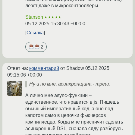
лезет даже в микроконтроллеры.
Stanson
★★★★★
05.12.2025 15:30:43 +00:00
Ссылка
2
Ответ на:
комментарий
от Shadow
05.12.2025
09:15:06 +00:00
Ну и по мне, асинхронщина - треш,
А лично мне async-функции –
единственное, что нравится в js. Пишешь
обычный императивный код, а оно под
капотом само в цепочки фьючерсов
компиляеццо. Когда мне приспичит сделать
асинхронный DSL, сначала сяду разберусь