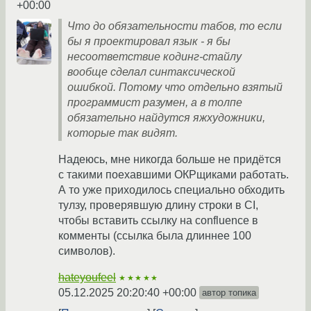
+00:00
Что до обязательности табов, то если
бы я проектировал язык - я бы
несоответствие кодинг-стайлу
вообще сделал синтаксической
ошибкой. Потому что отдельно взятый
программист разумен, а в толпе
обязательно найдутся яжхудожники,
которые так видят.
Надеюсь, мне никогда больше не придётся
с такими поехавшими ОКРщиками работать.
А то уже приходилось специально обходить
тулзу, проверявшую длину строки в CI,
чтобы вставить ссылку на confluence в
комменты (ссылка была длиннее 100
символов).
hateyoufeel
★★★★★
05.12.2025 20:20:40 +00:00
автор топика