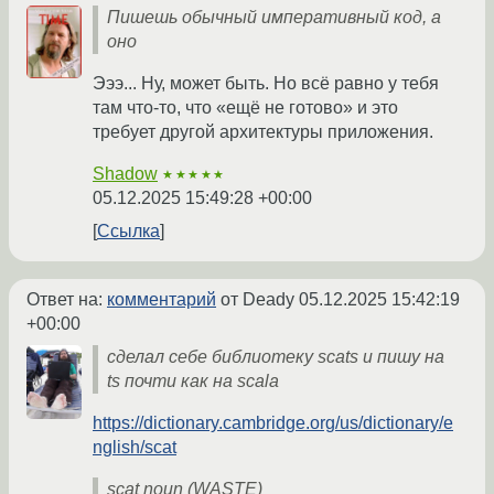
Пишешь обычный императивный код, а
оно
Эээ... Ну, может быть. Но всё равно у тебя
там что-то, что «ещё не готово» и это
требует другой архитектуры приложения.
Shadow
★★★★★
05.12.2025 15:49:28 +00:00
Ссылка
Ответ на:
комментарий
от Deady
05.12.2025 15:42:19
+00:00
сделал себе библиотеку scats и пишу на
ts почти как на scala
https://dictionary.cambridge.org/us/dictionary/e
nglish/scat
scat noun (WASTE)