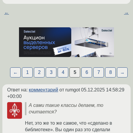
←
→
←
1
2
3
4
5
6
7
8
→
Ответ на:
комментарий
от rumgot
05.12.2025 14:58:29
+00:00
А сами такие классы делаем, то
считается?
Нет, это же то же самое, что «сделано в
библиотеке». Вы один раз это сделали