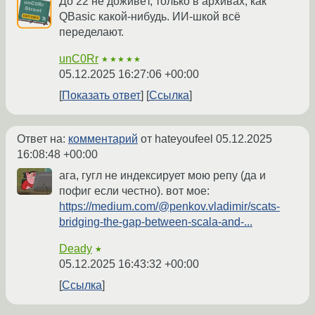
До 22 не доживёт, только в архивах, как
QBasic какой-нибудь. ИИ-шкой всё
переделают.
unC0Rr
★★★★★
05.12.2025 16:27:06 +00:00
Показать ответ
Ссылка
Ответ на:
комментарий
от hateyoufeel
05.12.2025
16:08:48 +00:00
ага, гугл не индексирует мою репу (да и
пофиг если честно). вот мое:
https://medium.com/@penkov.vladimir/scats-
bridging-the-gap-between-scala-and-...
Deady
★
05.12.2025 16:43:32 +00:00
Ссылка