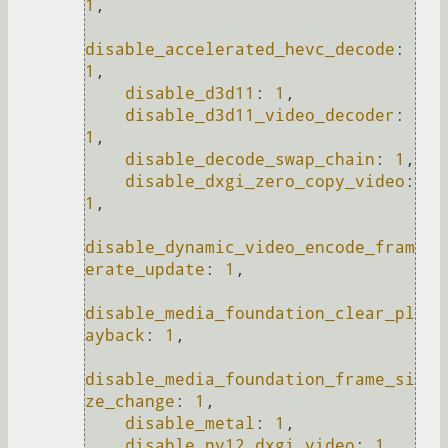
1
,

disable_accelerated_hevc_decode
: 
1
,

disable_d3d11
: 
1
,

disable_d3d11_video_decoder
: 
1
,

disable_decode_swap_chain
: 
1
,

disable_dxgi_zero_copy_video
: 
1
,

disable_dynamic_video_encode_fram
erate_update
: 
1
,

disable_media_foundation_clear_pl
ayback
: 
1
,

disable_media_foundation_frame_si
ze_change
: 
1
,

disable_metal
: 
1
,

disable_nv12_dxgi_video
: 
1
,
