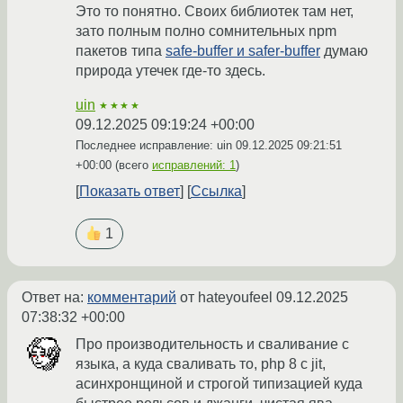
Это то понятно. Своих библиотек там нет,
зато полным полно сомнительных npm
пакетов типа
safe-buffer и safer-buffer
думаю
природа утечек где-то здесь.
uin
★★★★
09.12.2025 09:19:24 +00:00
Последнее исправление: uin
09.12.2025 09:21:51
+00:00
(всего
исправлений: 1
)
Показать ответ
Ссылка
1
Ответ на:
комментарий
от hateyoufeel
09.12.2025
07:38:32 +00:00
Про производительность и сваливание с
языка, а куда сваливать то, php 8 с jit,
асинхронщиной и строгой типизацией куда