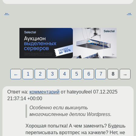
←
→
←
1
2
3
4
5
6
7
8
→
Ответ на:
комментарий
от hateyoufeel
07.12.2025
21:37:14 +00:00
Особенно если выкинуть
многочисленные деплои Wordpress.
Хорошая попытка! А чем заменить? Будешь
переписывать вротпрес на хачкеле? Нет, не