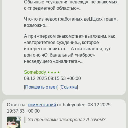
Обычные «суждения невежд», не знакомых
с «предметной областью»...
Что-то из недоотработаных деЦЦких травм,
возможно...
А при «первом знакомстве» выглядим, как
«авторитетное суждение», которое
интересно почитать... А оказывается, тут
вон оно чО: банальный «наброс»
несведущего «оналитега»...
Somebody
★★★★
09.12.2025 09:15:53 +00:00
Показать ответ
Ссылка
Ответ на:
комментарий
от hateyoufeel
08.12.2025
19:37:33 +00:00
За пределами электрона? А зачем?