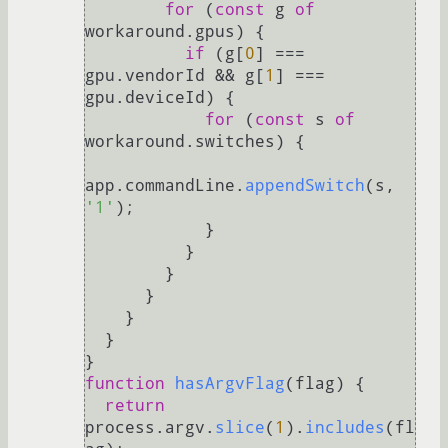
for
 (
const
 g 
of
workaround.
gpus
) {

if
 (g[
0
] === 
gpu.
vendorId
 && g[
1
] === 
gpu.
deviceId
) {

for
 (
const
 s 
of
workaround.
switches
) {

app.
commandLine
.
appendSwitch
(s, 
'1'
);

            }

          }

        }

      }

    }

  }

function
hasArgvFlag
(
flag
) {

return
process.
argv
.
slice
(
1
).
includes
(fl