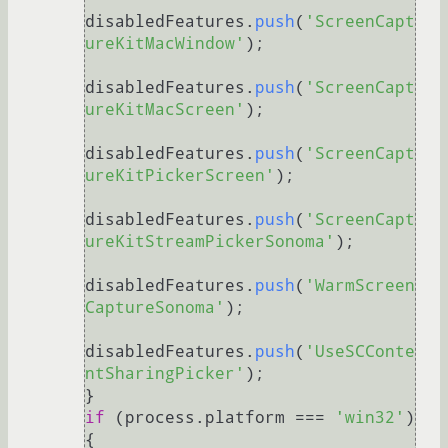
disabledFeatures.
push
(
'ScreenCapt
ureKitMacWindow'
);

disabledFeatures.
push
(
'ScreenCapt
ureKitMacScreen'
);

disabledFeatures.
push
(
'ScreenCapt
ureKitPickerScreen'
);

disabledFeatures.
push
(
'ScreenCapt
ureKitStreamPickerSonoma'
);

disabledFeatures.
push
(
'WarmScreen
CaptureSonoma'
);

disabledFeatures.
push
(
'UseSCConte
ntSharingPicker'
);

if
 (process.
platform
 === 
'win32'
) 
{
