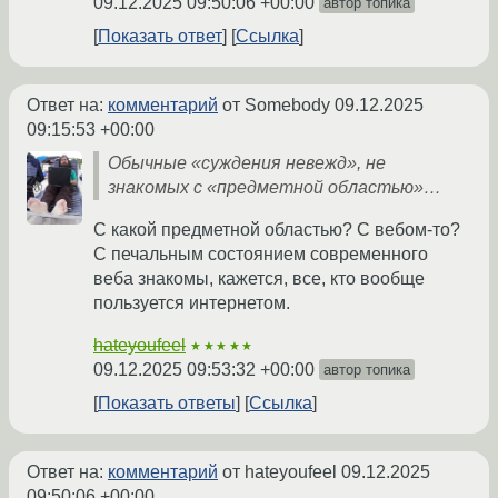
09.12.2025 09:50:06 +00:00
автор топика
Показать ответ
Ссылка
Ответ на:
комментарий
от Somebody
09.12.2025
09:15:53 +00:00
Обычные «суждения невежд», не
знакомых с «предметной областью»…
С какой предметной областью? С вебом-то?
С печальным состоянием современного
веба знакомы, кажется, все, кто вообще
пользуется интернетом.
hateyoufeel
★★★★★
09.12.2025 09:53:32 +00:00
автор топика
Показать ответы
Ссылка
Ответ на:
комментарий
от hateyoufeel
09.12.2025
09:50:06 +00:00