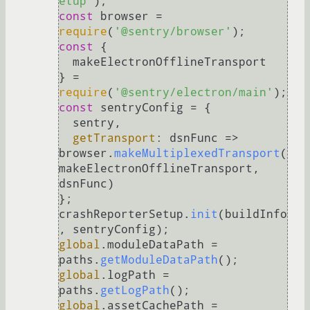
etup'
const
 browser = 
require
(
'@sentry/browser'
const
 {

  makeElectronOfflineTransport

} = 
require
(
'@sentry/electron/main'
const
 sentryConfig = {

  sentry,

getTransport
: 
dsnFunc
 =>
browser.
makeMultiplexedTransport
(
makeElectronOfflineTransport, 
dsnFunc)

};

crashReporterSetup.
init
(buildInfo
global
.
moduleDataPath
 = 
paths.
getModuleDataPath
global
.
logPath
 = 
paths.
getLogPath
global
.
assetCachePath
 = 