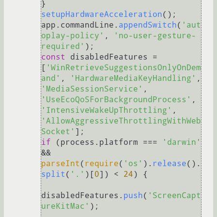
setupHardwareAcceleration
();

app.
commandLine
.
appendSwitch
(
'aut
oplay-policy'
, 
'no-user-gesture-
required'
const
 disabledFeatures = 
[
'WinRetrieveSuggestionsOnlyOnDem
and'
, 
'HardwareMediaKeyHandling'
, 
'MediaSessionService'
, 
'UseEcoQoSForBackgroundProcess'
, 
'IntensiveWakeUpThrottling'
, 
'AllowAggressiveThrottlingWithWeb
Socket'
if
 (process.
platform
 === 
'darwin'
&& 
parseInt
(
require
(
'os'
).
release
().
split
(
'.'
)[
0
]) < 
24
) {

disabledFeatures.
push
(
'ScreenCapt
ureKitMac'
);
