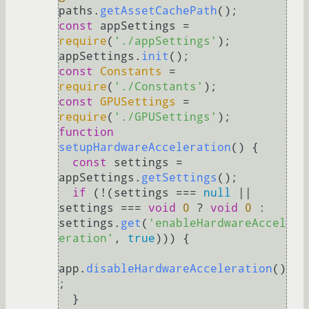
paths.
getAssetCachePath
const
 appSettings = 
require
(
'./appSettings'
);

appSettings.
init
const
Constants
 = 
require
(
'./Constants'
const
GPUSettings
 = 
require
(
'./GPUSettings'
function
setupHardwareAcceleration
(
) {

const
 settings = 
appSettings.
getSettings
();

if
 (!(settings === 
null
 || 
settings === 
void
0
 ? 
void
0
 : 
settings.
get
(
'enableHardwareAccel
eration'
, 
true
))) {

app.
disableHardwareAcceleration
()
;

  }
