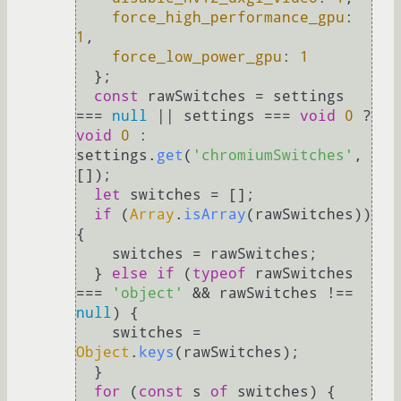
force_high_performance_gpu
: 
1
,

force_low_power_gpu
: 
1
  };

const
 rawSwitches = settings 
=== 
null
 || settings === 
void
0
 ? 
void
0
 : 
settings.
get
(
'chromiumSwitches'
, 
[]);

let
 switches = [];

if
 (
Array
.
isArray
(rawSwitches)) 
{

    switches = rawSwitches;

  } 
else
if
 (
typeof
 rawSwitches 
=== 
'object'
 && rawSwitches !== 
null
) {

    switches = 
Object
.
keys
(rawSwitches);

  }

for
 (
const
 s 
of
 switches) {
