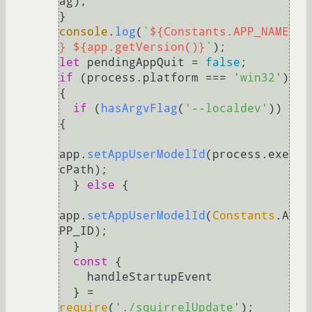
ag);

console
.
log
(
`
${Constants.APP_NAME
}
${app.getVersion()}
`
let
 pendingAppQuit = 
false
if
 (process.
platform
 === 
'win32'
) 
{

if
 (
hasArgvFlag
(
'--localdev'
)) 
{

app.
setAppUserModelId
(process.
exe
cPath
);

  } 
else
 {

app.
setAppUserModelId
(
Constants
.
A
PP_ID
);

  }

const
 {

    handleStartupEvent

  } = 
require
(
'./squirrelUpdate'
);
