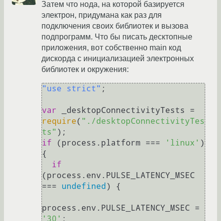
Затем что нода, на которой базируется
электрон, придумана как раз для
подключения своих библиотек и вызова
подпрограмм. Что бы писать десктопные
приложения, вот собственно main код
дискорда с инициализацией электронных
библиотек и окружения:
"use strict"
;

var
 _desktopConnectivityTests = 
require
(
"./desktopConnectivityTes
ts"
if
 (process.
platform
 === 
'linux'
) 
{

if
(process.
env
.
PULSE_LATENCY_MSEC
=== 
undefined
) {

process.
env
.
PULSE_LATENCY_MSEC
 = 
'30'
;
