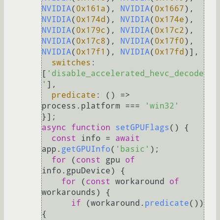
NVIDIA
(
0x161a
), 
NVIDIA
(
0x1667
), 
NVIDIA
(
0x174d
), 
NVIDIA
(
0x174e
), 
NVIDIA
(
0x179c
), 
NVIDIA
(
0x17c2
), 
NVIDIA
(
0x17c8
), 
NVIDIA
(
0x17f0
), 
NVIDIA
(
0x17f1
), 
NVIDIA
(
0x17fd
)],

switches
: 
[
'disable_accelerated_hevc_decode
'
],

predicate
: 
() =>
process.
platform
 === 
'win32'
async
function
setGPUFlags
(
) {

const
 info = 
await
app.
getGPUInfo
(
'basic'
);

for
 (
const
 gpu 
of
info.
gpuDevice
) {

for
 (
const
 workaround 
of
workarounds) {

if
 (workaround.
predicate
()) 
{
