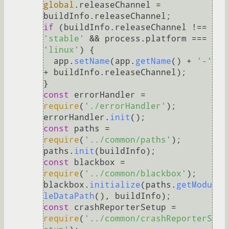
global
.
releaseChannel
 = 
buildInfo.
releaseChannel
if
 (buildInfo.
releaseChannel
 !== 
'stable'
 && process.
platform
 === 
'linux'
) {

  app.
setName
(app.
getName
() + 
'-'
+ buildInfo.
releaseChannel
);

const
 errorHandler = 
require
(
'./errorHandler'
);

errorHandler.
init
const
 paths = 
require
(
'../common/paths'
);

paths.
init
const
 blackbox = 
require
(
'../common/blackbox'
);

blackbox.
initialize
(paths.
getModu
leDataPath
const
 crashReporterSetup = 
require
(
'../common/crashReporterS