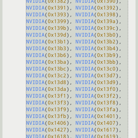
NVIDIA
(
0x1382
), 
NVIDIA
(
0x1390
), 
NVIDIA
(
0x1391
), 
NVIDIA
(
0x1392
), 
NVIDIA
(
0x1393
), 
NVIDIA
(
0x1398
), 
NVIDIA
(
0x1399
), 
NVIDIA
(
0x139a
), 
NVIDIA
(
0x139b
), 
NVIDIA
(
0x139c
), 
NVIDIA
(
0x139d
), 
NVIDIA
(
0x13b0
), 
NVIDIA
(
0x13b1
), 
NVIDIA
(
0x13b2
), 
NVIDIA
(
0x13b3
), 
NVIDIA
(
0x13b4
), 
NVIDIA
(
0x13b6
), 
NVIDIA
(
0x13b9
), 
NVIDIA
(
0x13ba
), 
NVIDIA
(
0x13bb
), 
NVIDIA
(
0x13bc
), 
NVIDIA
(
0x13c0
), 
NVIDIA
(
0x13c2
), 
NVIDIA
(
0x13d7
), 
NVIDIA
(
0x13d8
), 
NVIDIA
(
0x13d9
), 
NVIDIA
(
0x13da
), 
NVIDIA
(
0x13f0
), 
NVIDIA
(
0x13f1
), 
NVIDIA
(
0x13f2
), 
NVIDIA
(
0x13f3
), 
NVIDIA
(
0x13f8
), 
NVIDIA
(
0x13f9
), 
NVIDIA
(
0x13fa
), 
NVIDIA
(
0x13fb
), 
NVIDIA
(
0x1401
), 
NVIDIA
(
0x1406
), 
NVIDIA
(
0x1407
), 
NVIDIA
(
0x1427
), 
NVIDIA
(
0x1617
), 
NVIDIA
(
0x1618
), 
NVIDIA
(
0x1619
), 