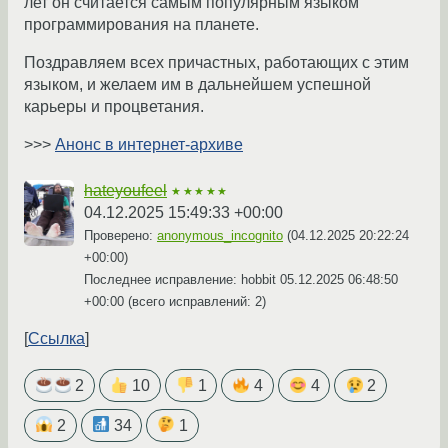
лет он считается самым популярным языком
программирования на планете.
Поздравляем всех причастных, работающих с этим
языком, и желаем им в дальнейшем успешной
карьеры и процветания.
>>>
Анонс в интернет-архиве
hateyoufeel
★★★★★
04.12.2025 15:49:33 +00:00
Проверено:
anonymous_incognito
(
04.12.2025 20:22:24
+00:00
)
Последнее исправление: hobbit
05.12.2025 06:48:50
+00:00
(всего исправлений: 2)
Ссылка
2
10
1
4
4
2
2
34
1