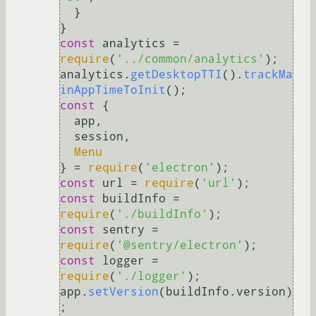
  }

const
 analytics = 
require
(
'../common/analytics'
);

analytics.
getDesktopTTI
().
trackMa
inAppTimeToInit
const
 {

  app,

  session,

Menu
} = 
require
(
'electron'
const
 url = 
require
(
'url'
const
 buildInfo = 
require
(
'./buildInfo'
const
 sentry = 
require
(
'@sentry/electron'
const
 logger = 
require
(
'./logger'
);

app.
setVersion
(buildInfo.
version
)