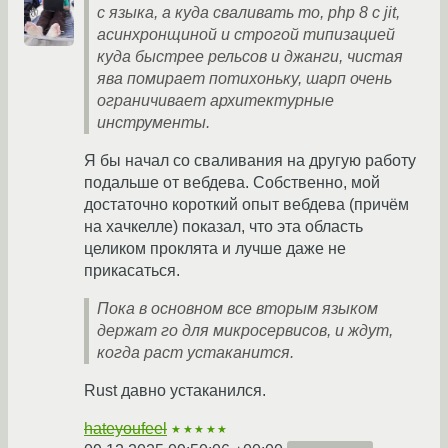
с языка, а куда сваливать то, php 8 с jit,
асинхронщиной и строгой типизацией
куда быстрее рельсов и джанги, чистая
ява помирает потихоньку, шарп очень
ограничивает архитектурные
инструменты.
Я бы начал со сваливания на другую работу
подальше от вебдева. Собственно, мой
достаточно короткий опыт вебдева (причём
на хачкелле) показал, что эта область
целиком проклята и лучше даже не
прикасаться.
Пока в основном все вторым языком
держат го для микросервисов, и ждут,
когда раст устаканится.
Rust давно устаканился.
hateyoufeel
★★★★★