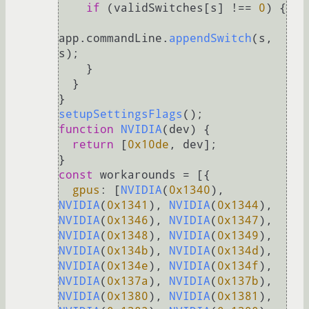
if
 (validSwitches[s] !== 
0
) {

app.
commandLine
.
appendSwitch
(s, 
s);

    }

  }

setupSettingsFlags
function
NVIDIA
(
dev
) {

return
 [
0x10de
, dev];

const
 workarounds = [{

gpus
: [
NVIDIA
(
0x1340
), 
NVIDIA
(
0x1341
), 
NVIDIA
(
0x1344
), 
NVIDIA
(
0x1346
), 
NVIDIA
(
0x1347
), 
NVIDIA
(
0x1348
), 
NVIDIA
(
0x1349
), 
NVIDIA
(
0x134b
), 
NVIDIA
(
0x134d
), 
NVIDIA
(
0x134e
), 
NVIDIA
(
0x134f
), 
NVIDIA
(
0x137a
), 
NVIDIA
(
0x137b
), 
NVIDIA
(
0x1380
), 
NVIDIA
(
0x1381
), 