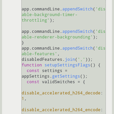
app.
commandLine
.
appendSwitch
(
'dis
able-background-timer-
throttling'
);

app.
commandLine
.
appendSwitch
(
'dis
able-renderer-backgrounding'
);

}

app.
commandLine
.
appendSwitch
(
'dis
able-features'
, 
disabledFeatures.
join
(
','
function
setupSettingsFlags
(
) {

const
 settings = 
appSettings.
getSettings
();

const
 validSwitches = {

disable_accelerated_h264_decode
: 
1
,

disable_accelerated_h264_encode
: 