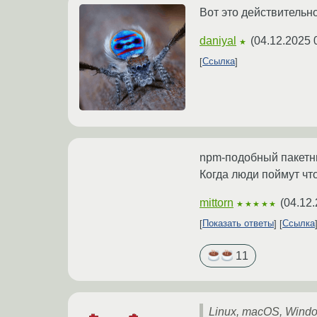
Вот это действительн
daniyal
(
04.12.2025 
★
Ссылка
npm-подобный пакетны
Когда люди поймут чт
mittorn
(
04.12.
★★★★★
Показать ответы
Ссылка
11
Linux, macOS, Wind