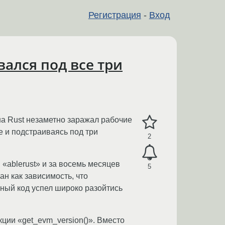
Регистрация
-
Вход
вался под все три
на Rust незаметно заражал рабочие
e и подстраиваясь под три
2
 «ablerust» и за восемь месяцев
5
ан как зависимость, что
сный код успел широко разойтись
ции «get_evm_version()». Вместо