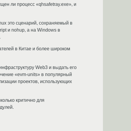
ен ли процесс «qhsafetray.exe», и
nux это сценарий, сохраняемый в
ript и nohup, а на Windows в
.
ателей в Китае и более широком
инфраструктуру Web3 и выдать его
ючение «evm-units» в популярный
ализации проектов, использующих
колько критично для
дулей.