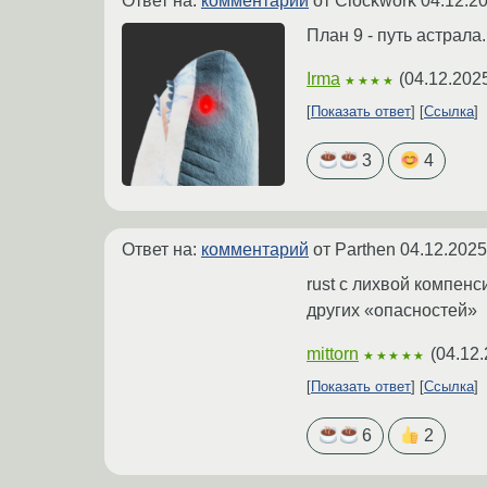
Ответ на:
комментарий
от Clockwork
04.12.20
План 9 - путь астрала.
Irma
(
04.12.202
★★★★
Показать ответ
Ссылка
3
4
Ответ на:
комментарий
от Parthen
04.12.2025
rust с лихвой компен
других «опасностей»
mittorn
(
04.12.
★★★★★
Показать ответ
Ссылка
6
2