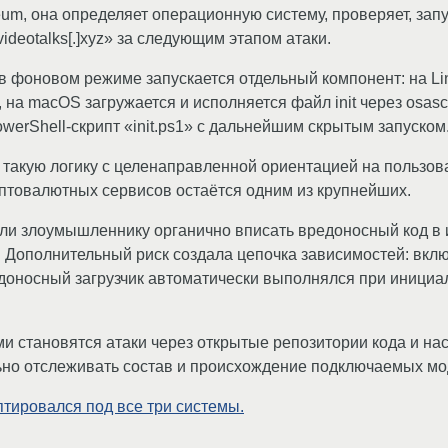
um, она определяет операционную систему, проверяет, запущ
deotalks[.]xyz» за следующим этапом атаки.
в фоновом режиме запускается отдельный компонент: на Li
, на macOS загружается и исполняется файл init через osasc
erShell-скрипт «init.ps1» с дальнейшим скрытым запуском
такую логику с целенаправленной ориентацией на пользов
иптовалютных сервисов остаётся одним из крупнейших.
ли злоумышленнику органично вписать вредоносный код в 
. Дополнительный риск создала цепочка зависимостей: вкл
вредоносный загрузчик автоматически выполнялся при иници
и становятся атаки через открытые репозитории кода и нас
ьно отслеживать состав и происхождение подключаемых мо
тировался под все три системы.