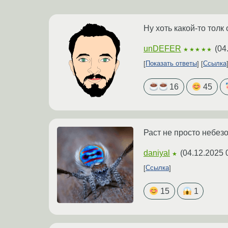
Ну хоть какой-то толк
unDEFER
(
04
★★★★★
Показать ответы
Ссылка
16
45
Раст не просто небезо
daniyal
(
04.12.2025 
★
Ссылка
15
1