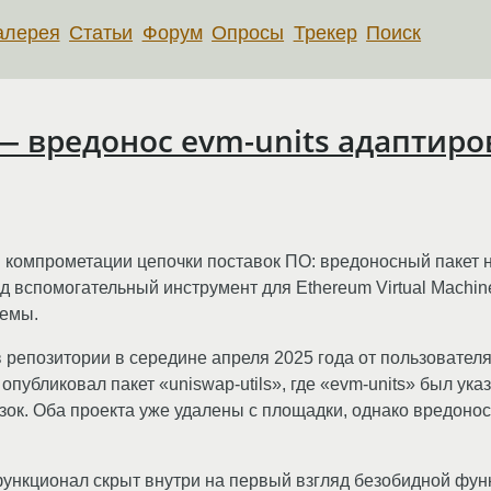
алерея
Статьи
Форум
Опросы
Трекер
Поиск
— вредонос evm-units адаптиро
й компрометации цепочки поставок ПО: вредоносный пакет 
д вспомогательный инструмент для Ethereum Virtual Machin
темы.
 репозитории в середине апреля 2025 года от пользователя
опубликовал пакет «uniswap-utils», где «evm-units» был указ
зок. Оба проекта уже удалены с площадки, однако вредоно
нкционал скрыт внутри на первый взгляд безобидной функ