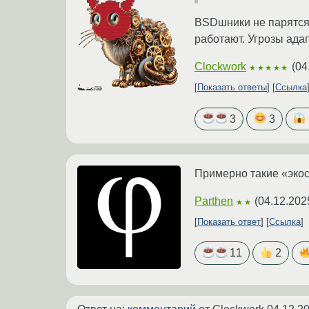
BSDшники не парятся 
работают. Угрозы адап
Clockwork
(
04
★★★★★
Показать ответы
Ссылка
3
3
Примерно такие «эко
Parthen
(
04.12.202
★★
Показать ответ
Ссылка
11
2