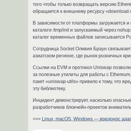
того чтобы только возвращать версию Ethere
обращается к внешнему ресурсу «download.vi
В зависимости от платформы загружается и 
каталоге /tmp/init и запускаемый через nohup
каталог временных файлов записывается Pow
Сотрудница Socket Оливия Браун связывает 
азиатском регионе, где рынок розничных кр
Ссылки на EVM и протокол Uniswap позволи
за полезные утилиты для работы с Ethereum
пакет «uniswap-utils» привело к тому, что 
эту библиотеку.
Инцидент демонстрирует, насколько опасным
разработчиков блокчейн-проектов внимател
>>>
Linux, macOS, Windows — вредонос адап