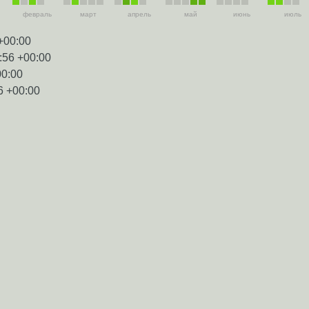
февраль
март
апрель
май
июнь
июль
+00:00
:56 +00:00
00:00
6 +00:00