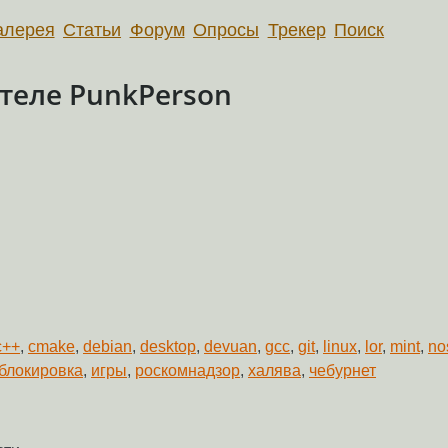
алерея
Статьи
Форум
Опросы
Трекер
Поиск
теле PunkPerson
c++
,
cmake
,
debian
,
desktop
,
devuan
,
gcc
,
git
,
linux
,
lor
,
mint
,
no
блокировка
,
игры
,
роскомнадзор
,
халява
,
чебурнет