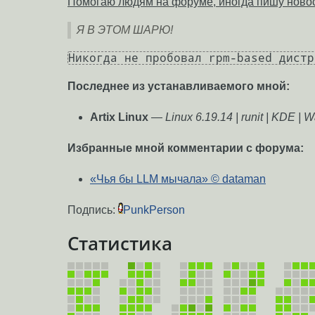
Помогаю людям на форуме, иногда пишу новос
Я В ЭТОМ ШАРЮ!
Никогда не пробовал rpm-based дистр
Последнее из устанавливаемого мной:
Artix Linux
—
Linux 6.19.14 | runit | KDE | 
Избранные мной комментарии с форума:
«Чья бы LLM мычала» © dataman
Подпись:
PunkPerson
Статистика