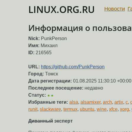
LINUX.ORG.RU
Новости
Г
Информация о пользова
Nick:
PunkPerson
Имя:
Михаил
ID:
216565
URL:
https://github.com/PunkPerson
Город:
Томск
Дата регистрации:
01.08.2025 11:30:10 +00:00
Последнее посещение:
недавно
Статус:
★★
Избранные теги:
alsa
,
alsamixer
,
arch
,
artix
,
c
,
runit
,
slackware
,
termux
,
ubuntu
,
wine
,
xfce
,
xorg
,
Диванный
эксперт