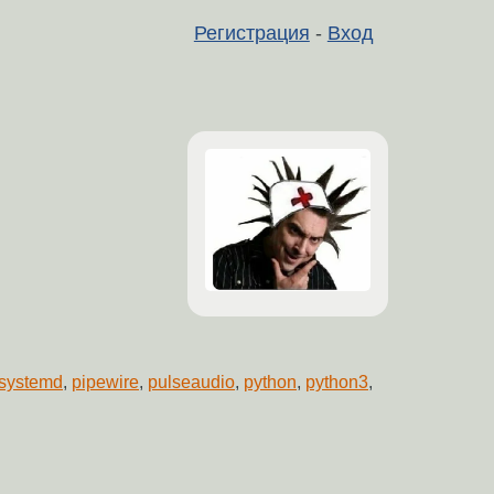
Регистрация
-
Вход
systemd
,
pipewire
,
pulseaudio
,
python
,
python3
,