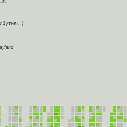
ти.
ибутивы.
Wayland