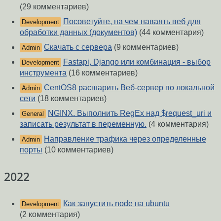
(29 комментариев)
Посоветуйте, на чем наваять веб для
Development
обработки данных (документов)
(44 комментария)
Скачать с сервера
(9 комментариев)
Admin
Fastapi, Django или комбинация - выбор
Development
инструмента
(16 комментариев)
CentOS8 расшарить Веб-сервер по локальной
Admin
сети
(18 комментариев)
NGINX. Выполнить RegEx над $request_uri и
General
записать результат в переменную.
(4 комментария)
Направление трафика через определенные
Admin
порты
(10 комментариев)
2022
Как запустить node на ubuntu
Development
(2 комментария)