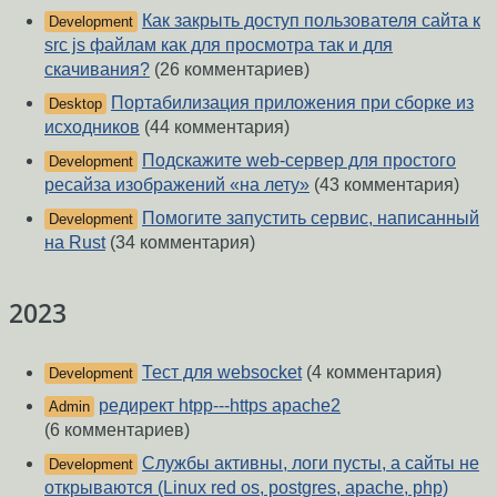
Как закрыть доступ пользователя сайта к
Development
src js файлам как для просмотра так и для
скачивания?
(26 комментариев)
Портабилизация приложения при сборке из
Desktop
исходников
(44 комментария)
Подскажите web-сервер для простого
Development
ресайза изображений «на лету»
(43 комментария)
Помогите запустить сервис, написанный
Development
на Rust
(34 комментария)
2023
Тест для websocket
(4 комментария)
Development
редирект htpp---https apache2
Admin
(6 комментариев)
Службы активны, логи пусты, а сайты не
Development
открываются (Linux red os, postgres, apache, php)