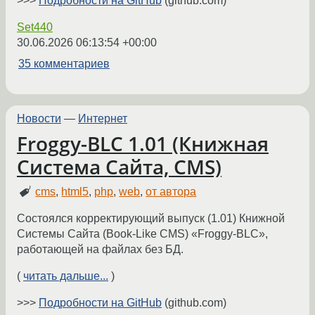
>>>
Подробности на GitHub
(github.com)
Set440
30.06.2026 06:13:54 +00:00
35 комментариев
Новости
—
Интернет
Froggy-BLC 1.01 (Книжная
Система Сайта, CMS)
cms
,
html5
,
php
,
web
,
от автора
Состоялся корректирующий выпуск (1.01) Книжной
Системы Сайта (Book-Like CMS) «Froggy-BLC»,
работающей на файлах без БД.
(
читать дальше...
)
>>>
Подробности на GitHub
(github.com)