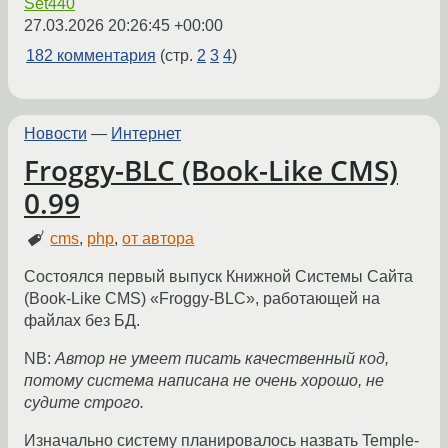
Set440
27.03.2026 20:26:45 +00:00
182 комментария
(стр.
2
3
4
)
Новости
—
Интернет
Froggy-BLC (Book-Like CMS)
0.99
cms
,
php
,
от автора
Состоялся первый выпуск Книжной Системы Сайта
(Book-Like CMS) «Froggy-BLC», работающей на
файлах без БД.
NB:
Автор не умеет писать качественный код,
потому система написана не очень хорошо, не
судите строго.
Изначально систему планировалось назвать Temple-