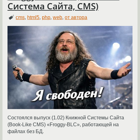
Система Сайта, CMS)
cms
,
html5
,
php
,
web
,
от автора
Состоялся выпуск (1.02) Книжной Системы Сайта
(Book-Like CMS) «Froggy-BLC», работающей на
файлах без БД.