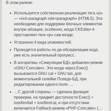
В этом релизе:
Используется собственная реализация тега «p»
— «rich-paragraph role=paragraph» (HTML5). Это
необходимо для поддержки блочных элементов
внутри абзацев, особенно, когда CKEditor-4
проставляет теги «p» сам везде.
Устранено 4 вида уязвимостей.
Проводятся работы по де-обскуризации кода,
уже есть значительный прогресс.
В алгоритмы «Симуляции БД» добавлен режим
«GNU Concater». Это когда через Exec()
вызываются GNU cat + GNU tail, для
моментальной склейки Псевдо-БД, при
редактировании одного поля. …
…С другой стороны — сделана функция
проверки, на предмет доступности Exec() +
/usr/bin/tail + /usr/bin/cat, и при отсутствии
включается Fallback-режим «PHP-Concater» (…