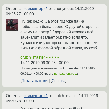
Ответ на:
комментарий
от anonymous
14.11.2019
09:25:27 +00:00
Ну как редко. За этот год уже пачка
небольшая была вроде. С другой стороны,
а кому не похер? Здоровый человек всё
забекапит и зальёт обратно если что.
Курильщики у которых там что-то сложнее
визитки с формой обратной связи, ну ссзб.
crutch_master
★★★★★
14.11.2019 09:30:28 +00:00
Последнее исправление: crutch_master
14.11.2019
09:31:14 +00:00
(всего
исправлений: 1
)
Показать ответ
Ссылка
Ответ на:
комментарий
от crutch_master
14.11.2019
09:30:28 +00:00
А к чему тогда эти шутки про 9000