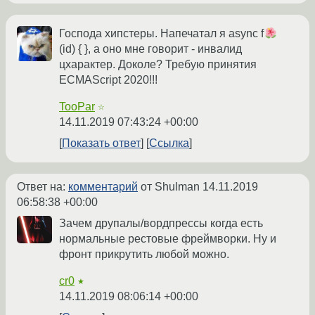
Господа хипстеры. Напечатал я async f
(id) { }, а оно мне говорит - инвалид
цхарактер. Доколе? Требую принятия
ECMAScript 2020!!!
TooPar
☆
14.11.2019 07:43:24 +00:00
Показать ответ
Ссылка
Ответ на:
комментарий
от Shulman
14.11.2019
06:58:38 +00:00
Зачем друпалы/вордпрессы когда есть
нормальные рестовые фреймворки. Ну и
фронт прикрутить любой можно.
cr0
★
14.11.2019 08:06:14 +00:00