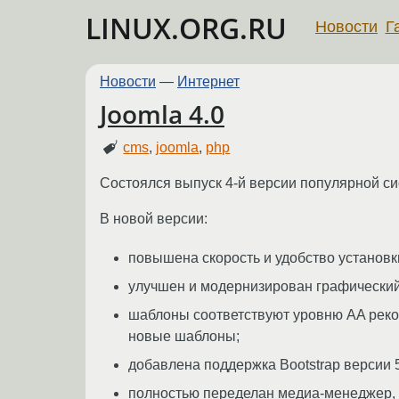
LINUX.ORG.RU
Новости
Г
Новости
—
Интернет
Joomla 4.0
cms
,
joomla
,
php
Состоялся выпуск 4-й версии популярной с
В новой версии:
повышена скорость и удобство установк
улучшен и модернизирован графически
шаблоны соответствуют уровню AA реко
новые шаблоны;
добавлена поддержка Bootstrap версии 5
полностью переделан медиа-менеджер, 