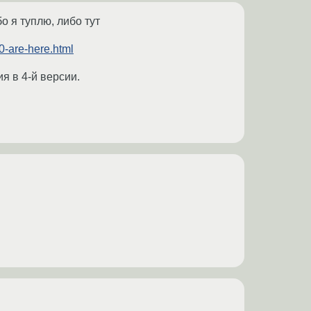
о я туплю, либо тут
-are-here.html
я в 4-й версии.