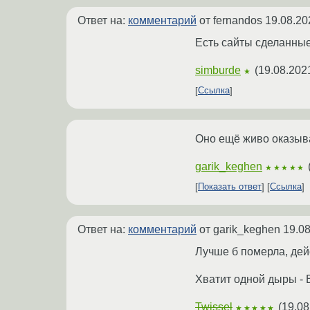
Ответ на:
комментарий
от fernandos
19.08.20
Есть сайты сделанные 
simburde
(
19.08.202
★
Ссылка
Оно ещё живо оказыв
garik_keghen
★★★★★
Показать ответ
Ссылка
Ответ на:
комментарий
от garik_keghen
19.08
Лучше б померла, дей
Хватит одной дыры - В
Twissel
(
19.08
★★★★★