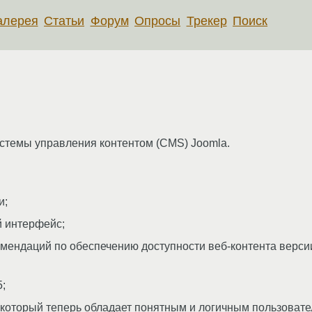
алерея
Статьи
Форум
Опросы
Трекер
Поиск
истемы управления контентом (CMS) Joomla.
и;
й интерфейс;
мендаций по обеспечению доступности веб-контента версии
;
который теперь обладает понятным и логичным пользовате