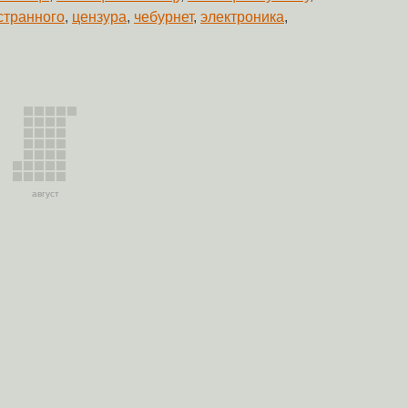
странного
,
цензура
,
чебурнет
,
электроника
,
август