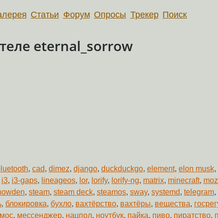
алерея
Статьи
Форум
Опросы
Трекер
Поиск
еле eternal_sorrow
luetooth
,
cad
,
dimez
,
django
,
duckduckgo
,
element
,
elon musk
,
,
i3
,
i3-gaps
,
lineageos
,
lor
,
lorify
,
lorify-ng
,
matrix
,
minecraft
,
mozi
nowden
,
steam
,
steam deck
,
steamos
,
sway
,
systemd
,
telegram
,
ь
,
блокировка
,
бухло
,
вахтёрство
,
вахтёры
,
вещества
,
госре
смос
,
мессенджер
,
нацпол
,
ноутбук
,
пайка
,
пиво
,
пиратство
,