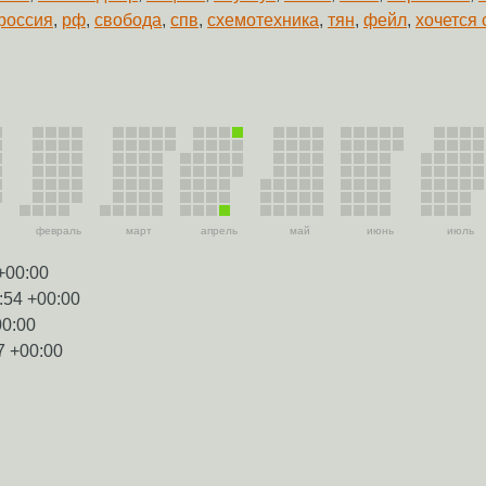
россия
,
рф
,
свобода
,
спв
,
схемотехника
,
тян
,
фейл
,
хочется 
февраль
март
апрель
май
июнь
июль
+00:00
:54 +00:00
00:00
7 +00:00