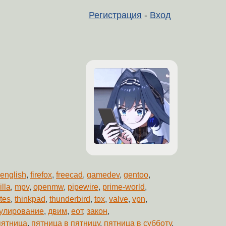
Регистрация
-
Вход
english
,
firefox
,
freecad
,
gamedev
,
gentoo
,
lla
,
mpv
,
openmw
,
pipewire
,
prime-world
,
tes
,
thinkpad
,
thunderbird
,
tox
,
valve
,
vpn
,
гулирование
,
двим
,
еот
,
закон
,
пятница
,
пятница в пятницу
,
пятница в субботу
,