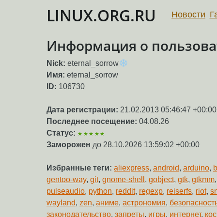
LINUX.ORG.RU
Новости
Г
Информация о пользоват
Nick:
eternal_sorrow
Имя:
eternal_sorrow
ID:
106730
Дата регистрации:
21.02.2013 05:46:47 +00:00
Последнее посещение:
04.08.26
Статус:
★★★★★
Заморожен
до
28.10.2026 13:59:02 +00:00
Избранные теги:
aliexpress
,
android
,
arduino
,
b
gentoo-way
,
git
,
gnome-shell
,
gobject
,
gtk
,
gtkmm
pulseaudio
,
python
,
reddit
,
regexp
,
reiserfs
,
riot
,
s
wayland
,
zen
,
аниме
,
астрономия
,
безопасност
законодательство
,
запреты
,
игры
,
интернет
,
ко